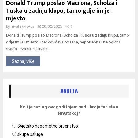
Donald Trump poslao Macrona, Scholza i
Tuska u zadnju klupu, tamo gdje im je i
mjesto
by
hrvatski-fokus
20/02/2025
0
Donald Trump poslao Macrona, Scholza i Tuska u zadnju klupu, tamo
gdje im je i mjesto. Plenkovićeva opasna, nepotrebna i nelogična
svađa Hrvatske i Hrvata...
Saznaj više
ANKETA
Koji je razlog ovogodišnjem padu broja turista u
Hrvatskoj?
Svjetsko nogometno prvenstvo
skupe usluge