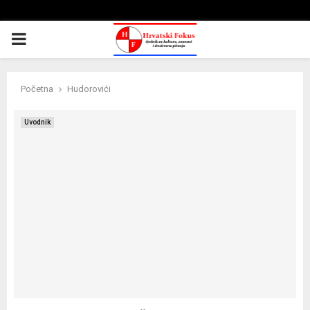
PRIMARY
MENU
Početna
Hudorovići
Uvodnik