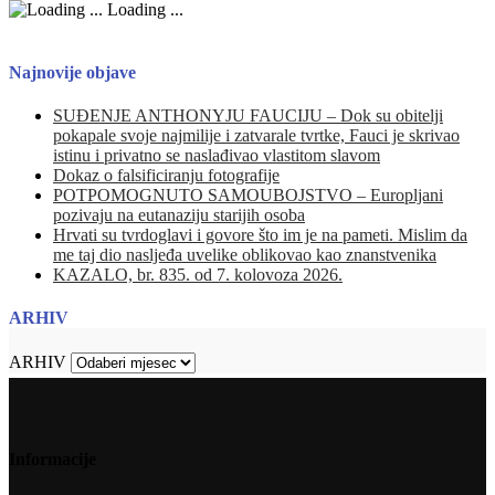
Loading ...
Najnovije objave
SUĐENJE ANTHONYJU FAUCIJU – Dok su obitelji
pokapale svoje najmilije i zatvarale tvrtke, Fauci je skrivao
istinu i privatno se naslađivao vlastitom slavom
Dokaz o falsificiranju fotografije
POTPOMOGNUTO SAMOUBOJSTVO – Europljani
pozivaju na eutanaziju starijih osoba
Hrvati su tvrdoglavi i govore što im je na pameti. Mislim da
me taj dio nasljeđa uvelike oblikovao kao znanstvenika
KAZALO, br. 835. od 7. kolovoza 2026.
ARHIV
ARHIV
Informacije