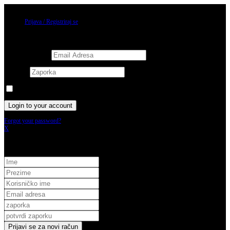
09/08/2026
Prijava / Registriraj se
Prijava
Username or email
Password
Keep me signed in until I sign out
Forgot your password?
X
Registracija