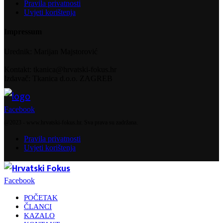
Pravila privatnosti
Uvjeti korištenja
Impressum
Urednik: Marijan Majstorović
Kontakt: tkanica@hrvatski-fokus.hr
Izdavač: Tkanica d.o.o. ZAGREB
Facebook
@2023 - www.hrvatski-fokus.hr. Sva prava su zadržana.
Pravila privatnosti
Uvjeti korištenja
Facebook
POČETAK
ČLANCI
KAZALO