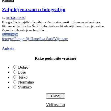
Kultura
Zaljubljena sam u fotografiju
by
HF
06/03/2018
0
Fotografija je najsličnija našem viđenju stvarnosti Suvremena hrvatska
likovna umjetnica Iva Šarić diplomirala na Akademiji likovnih umjetnosti u
Zagrebu. Izlagala je na brojnim...
Saznaj više
fotograf
fotografija
Hanoi
Iva Šarić
Vijetnam
Anketa
Kako podnosite vrućine?
Dobro
Loše
Teško
Normalno
Svakako
Vidi rezultat