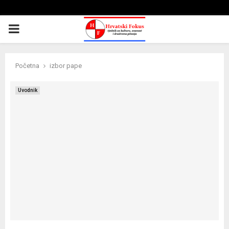
PRIMARY
MENU
Početna
izbor pape
Uvodnik