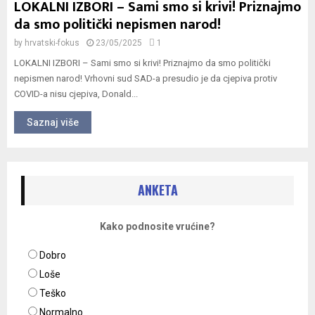
LOKALNI IZBORI – Sami smo si krivi! Priznajmo
da smo politički nepismen narod!
by
hrvatski-fokus
23/05/2025
1
LOKALNI IZBORI – Sami smo si krivi! Priznajmo da smo politički
nepismen narod! Vrhovni sud SAD-a presudio je da cjepiva protiv
COVID-a nisu cjepiva, Donald...
Saznaj više
ANKETA
Kako podnosite vrućine?
Dobro
Loše
Teško
Normalno