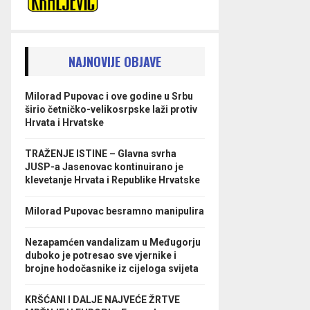
NAJNOVIJE OBJAVE
Milorad Pupovac i ove godine u Srbu
širio četničko-velikosrpske laži protiv
Hrvata i Hrvatske
TRAŽENJE ISTINE – Glavna svrha
JUSP-a Jasenovac kontinuirano je
klevetanje Hrvata i Republike Hrvatske
Milorad Pupovac besramno manipulira
Nezapamćen vandalizam u Međugorju
duboko je potresao sve vjernike i
brojne hodočasnike iz cijeloga svijeta
KRŠĆANI I DALJE NAJVEĆE ŽRTVE