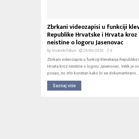
Zbrkani videozapisi u funkciji kl
Republike Hrvatske i Hrvata kroz
neistine o logoru Jasenovac
by
hrvatski-fokus
29/06/2026
0
Zbrkani videozapisi u funkciji klevetanja Republike 
Hrvata kroz neistine o logoru Jasenovac. Velik je o
posao, no vrlo koristan kako bi se dokumentirano...
Saznaj više