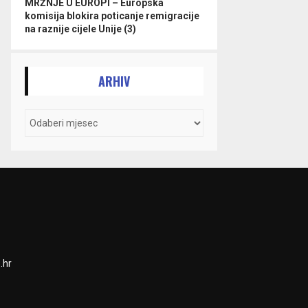
MRŽNJE U EUROPI – Europska
komisija blokira poticanje remigracije
na raznije cijele Unije (3)
ARHIV
.hr