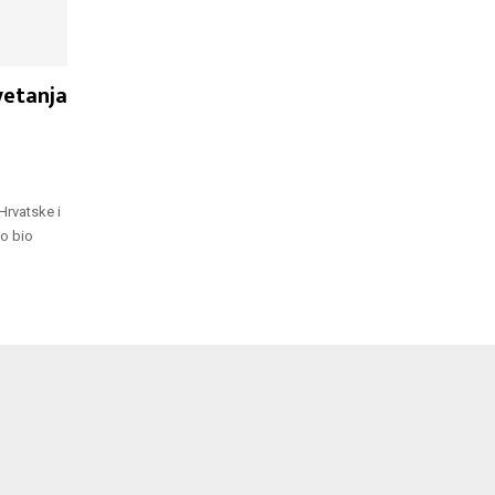
evetanja
Hrvatske i
vo bio