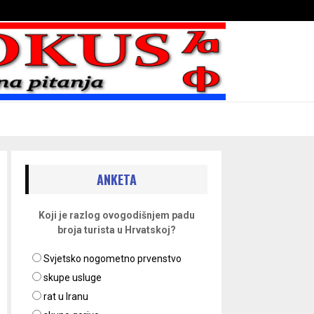
Bojni blaženika na nebesima
ANKETA
Koji je razlog ovogodišnjem padu
broja turista u Hrvatskoj?
Svjetsko nogometno prvenstvo
skupe usluge
rat u Iranu