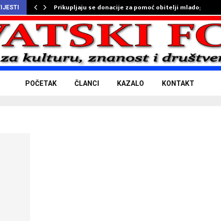
Prikupljaju se donacije za pomoć obitelji mladog…
IJESTI
POČETAK
ČLANCI
KAZALO
KONTAKT