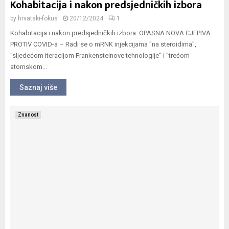
Kohabitacija i nakon predsjedničkih izbora
by
hrvatski-fokus
20/12/2024
1
Kohabitacija i nakon predsjedničkih izbora. OPASNA NOVA CJEPIVA
PROTIV COVID-a – Radi se o mRNK injekcijama "na steroidima",
"sljedećom iteracijom Frankensteinove tehnologije" i "trećom
atomskom...
Saznaj više
Znanost