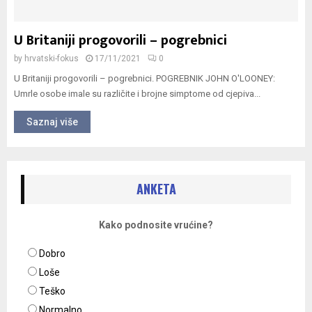
U Britaniji progovorili – pogrebnici
by
hrvatski-fokus
17/11/2021
0
U Britaniji progovorili – pogrebnici. POGREBNIK JOHN O'LOONEY:
Umrle osobe imale su različite i brojne simptome od cjepiva...
Saznaj više
ANKETA
Kako podnosite vrućine?
Dobro
Loše
Teško
Normalno