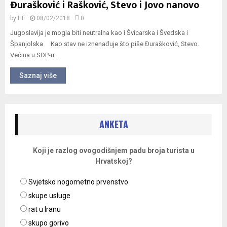
Đurašković i Rašković, Stevo i Jovo nanovo
by
HF
08/02/2018
0
Jugoslavija je mogla biti neutralna kao i Švicarska i Švedska i
Španjolska Kao stav ne iznenađuje što piše Đurašković, Stevo.
Većina u SDP-u...
Saznaj više
ANKETA
Koji je razlog ovogodišnjem padu broja turista u
Hrvatskoj?
Svjetsko nogometno prvenstvo
skupe usluge
rat u Iranu
skupo gorivo