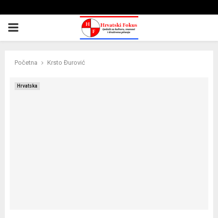
PRIMARY
MENU
Početna
Krsto Đurović
Hrvatska