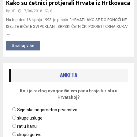
Kako su četnici protjerali Hrvate iz Hrtkovaca
by
HF
17/06/2018
0
Na banderi 16. lipnja 1992. je pisalo: "HRVATI! AKO SE DO PONOĆI NE
ISELITE BIĆETE SVI POKLANI! SRPSKI ČETNIČKI POKRET I CRNA RUKA"
...
Saznaj više
ANKETA
Koji je razlog ovogodišnjem padu broja turista u
Hrvatskoj?
Svjetsko nogometno prvenstvo
skupe usluge
rat u Iranu
skupo gorivo