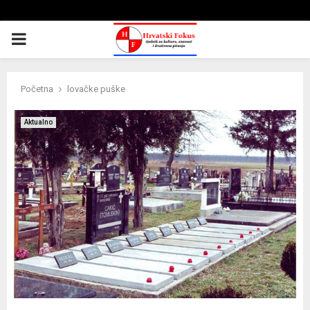
PRIMARY
MENU
Početna
lovačke puške
Aktualno