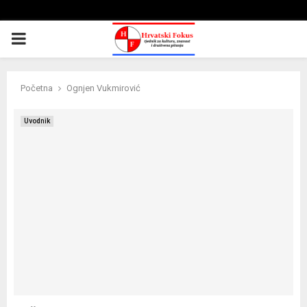
PRIMARY
MENU
Početna
Ognjen Vukmirović
Uvodnik