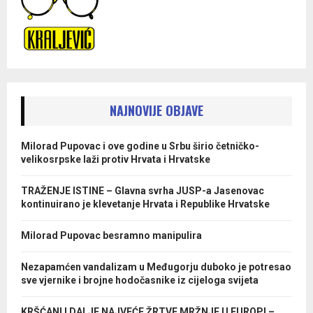
NAJNOVIJE OBJAVE
Milorad Pupovac i ove godine u Srbu širio četničko-
velikosrpske laži protiv Hrvata i Hrvatske
TRAŽENJE ISTINE – Glavna svrha JUSP-a Jasenovac
kontinuirano je klevetanje Hrvata i Republike Hrvatske
Milorad Pupovac besramno manipulira
Nezapamćen vandalizam u Međugorju duboko je potresao
sve vjernike i brojne hodočasnike iz cijeloga svijeta
KRŠĆANI I DALJE NAJVEĆE ŽRTVE MRŽNJE U EUROPI –