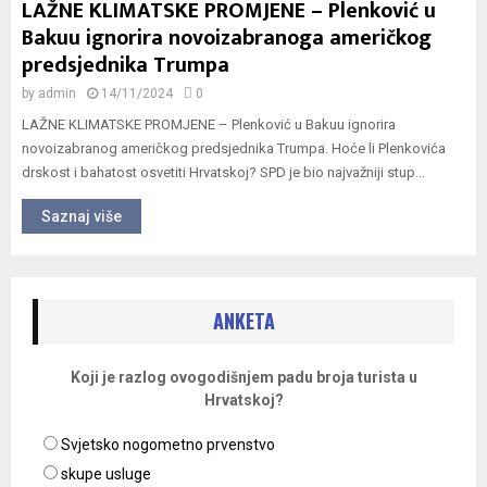
LAŽNE KLIMATSKE PROMJENE – Plenković u
Bakuu ignorira novoizabranoga američkog
predsjednika Trumpa
by
admin
14/11/2024
0
LAŽNE KLIMATSKE PROMJENE – Plenković u Bakuu ignorira
novoizabranog američkog predsjednika Trumpa. Hoće li Plenkovića
drskost i bahatost osvetiti Hrvatskoj? SPD je bio najvažniji stup...
Saznaj više
ANKETA
Koji je razlog ovogodišnjem padu broja turista u
Hrvatskoj?
Svjetsko nogometno prvenstvo
skupe usluge