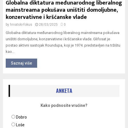
Globalna diktatura međunarodnog liberalnog
mainstreama pokušava uništiti domoljubne,
konzervativne i kršćanske vlade
by
hrvatski-fokus
28/03/2025
0
Globalna diktatura međunarodnog liberalnog mainstreama pokušava
uništiti domoljubne, konzervativne i kršćanske vlade. Glifosat je
postao aktivni sastojak Roundupa, koji je 1974. predstavljen na tržištu
kao...
Saznaj više
ANKETA
Kako podnosite vrućine?
Dobro
Loše