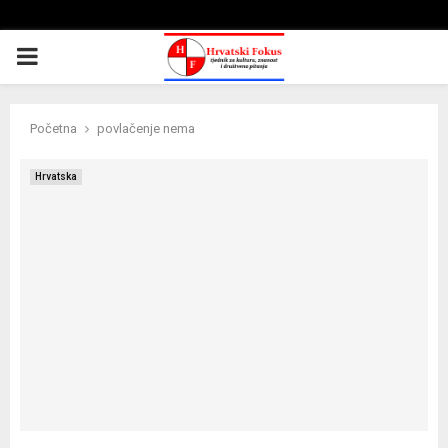
PRIMARY
MENU
Početna
povlačenje nema
Hrvatska