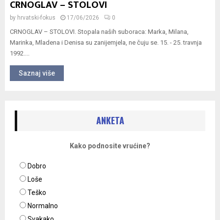
CRNOGLAV – STOLOVI
by
hrvatski-fokus
17/06/2026
0
CRNOGLAV – STOLOVI. Stopala naših suboraca: Marka, Milana,
Marinka, Mladena i Denisa su zanijemjela, ne čuju se. 15. - 25. travnja
1992....
Saznaj više
ANKETA
Kako podnosite vrućine?
Dobro
Loše
Teško
Normalno
Svakako