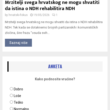
Mrzitelji svega hrvatskog ne mogu shvatiti
da istina o NDH rehabilitira NDH
by
hrvatski-fokus
19/05/2026
1
Mrzitelji svega hrvatskog ne mogu shvatiti da istina o NDH rehabilitira
NDH. Tek kada se dotaknemo brojnih partizanskih i komunističkih
zločina, šire frazu "osuda svih...
Saznaj više
ANKETA
Kako podnosite vrućine?
Dobro
Loše
Teško
Normalno