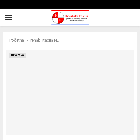
PRIMARY
MENU
Početna
rehabilitacija NDH
Hrvatska