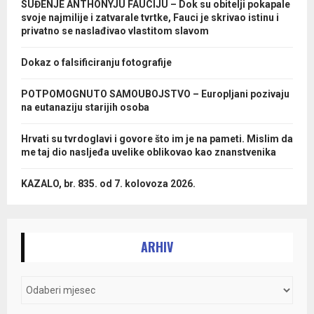
SUĐENJE ANTHONYJU FAUCIJU – Dok su obitelji pokapale
svoje najmilije i zatvarale tvrtke, Fauci je skrivao istinu i
privatno se naslađivao vlastitom slavom
Dokaz o falsificiranju fotografije
POTPOMOGNUTO SAMOUBOJSTVO – Europljani pozivaju
na eutanaziju starijih osoba
Hrvati su tvrdoglavi i govore što im je na pameti. Mislim da
me taj dio nasljeđa uvelike oblikovao kao znanstvenika
KAZALO, br. 835. od 7. kolovoza 2026.
ARHIV