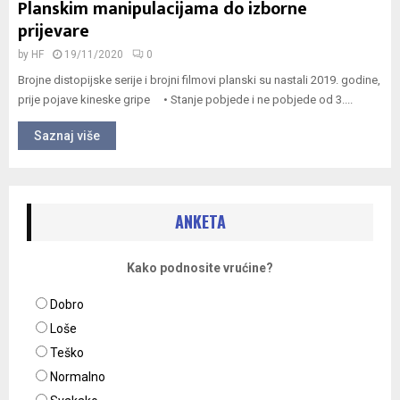
Planskim manipulacijama do izborne
prijevare
by
HF
19/11/2020
0
Brojne distopijske serije i brojni filmovi planski su nastali 2019. godine,
prije pojave kineske gripe • Stanje pobjede i ne pobjede od 3....
Saznaj više
ANKETA
Kako podnosite vrućine?
Dobro
Loše
Teško
Normalno