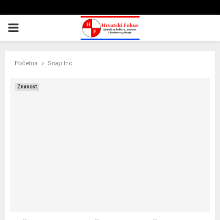
PRIMARY
MENU
Početna
Snap Inc.
Znanost