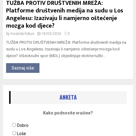
TUŽBA PROTIV DRUŠTVENIH MREŽA:
Platforme društvenih medija na sudu u Los
Angelesu: Izazivaju li namjerno oštećenje
mozga kod djece?
by
hrvatski-fokus
18/03/2026
0
TUŽBA PROTIV DRUŠTVENIH MREŽA: Platforme društvenih medija na
sudu u Los Angelesu: Izazivaju li namjerno oštećenje mozga kod
djece? Višeokružni spor (MDL) objedinjuje stotine tužbi...
Saznaj više
ANKETA
Kako podnosite vrućine?
Dobro
Loše