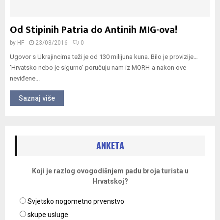
Od Stipinih Patria do Antinih MIG-ova!
by
HF
23/03/2016
0
Ugovor s Ukrajincima teži je od 130 milijuna kuna. Bilo je provizije…
'Hrvatsko nebo je sigurno' poručuju nam iz MORH-a nakon ove
neviđene...
Saznaj više
ANKETA
Koji je razlog ovogodišnjem padu broja turista u
Hrvatskoj?
Svjetsko nogometno prvenstvo
skupe usluge