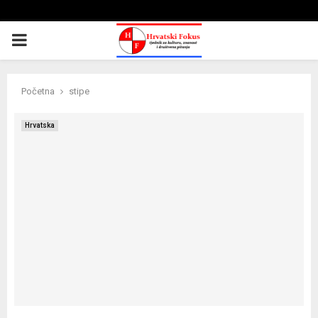
PRIMARY
MENU
Početna
stipe
Hrvatska