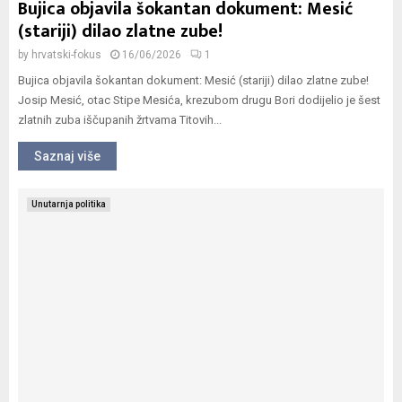
Bujica objavila šokantan dokument: Mesić
(stariji) dilao zlatne zube!
by
hrvatski-fokus
16/06/2026
1
Bujica objavila šokantan dokument: Mesić (stariji) dilao zlatne zube!
Josip Mesić, otac Stipe Mesića, krezubom drugu Bori dodijelio je šest
zlatnih zuba iščupanih žrtvama Titovih...
Saznaj više
Unutarnja politika