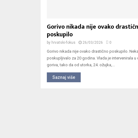
Gorivo nikada nije ovako drastič
poskupilo
by
hrvatski-fokus
26/03/2026
0
Gorivo nikada nije ovako drastično poskupilo. Neka
poskupljivalo za 20 godina. Vlada je intervenirala u 
goriva, tako da od utorka, 24. ožujka,...
Saznaj više