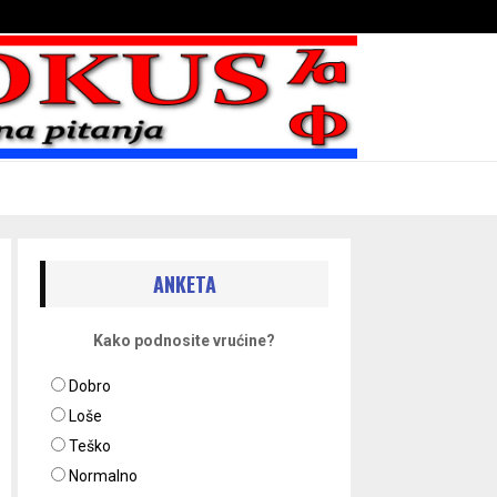
Bojni blaženika na nebesima
ANKETA
Kako podnosite vrućine?
Dobro
Loše
Teško
Normalno