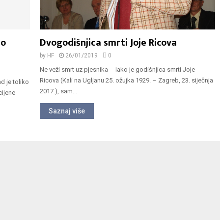
no
Dvogodišnjica smrti Joje Ricova
by
HF
26/01/2019
0
Ne veži smrt uz pjesnika Iako je godišnjica smrti Joje
Ricova (Kali na Ugljanu 25. ožujka 1929. – Zagreb, 23. siječnja
d je toliko
2017.), sam...
cijene
Saznaj više