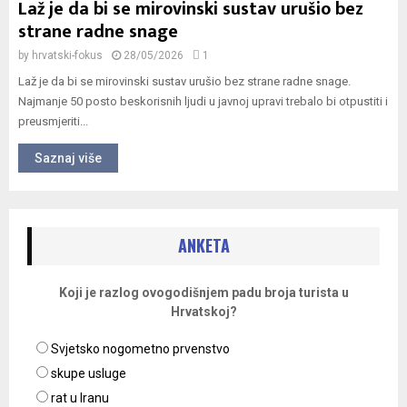
Laž je da bi se mirovinski sustav urušio bez
strane radne snage
by
hrvatski-fokus
28/05/2026
1
Laž je da bi se mirovinski sustav urušio bez strane radne snage.
Najmanje 50 posto beskorisnih ljudi u javnoj upravi trebalo bi otpustiti i
preusmjeriti...
Saznaj više
ANKETA
Koji je razlog ovogodišnjem padu broja turista u
Hrvatskoj?
Svjetsko nogometno prvenstvo
skupe usluge
rat u Iranu