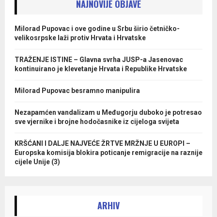
NAJNOVIJE OBJAVE
Milorad Pupovac i ove godine u Srbu širio četničko-
velikosrpske laži protiv Hrvata i Hrvatske
TRAŽENJE ISTINE – Glavna svrha JUSP-a Jasenovac
kontinuirano je klevetanje Hrvata i Republike Hrvatske
Milorad Pupovac besramno manipulira
Nezapamćen vandalizam u Međugorju duboko je potresao
sve vjernike i brojne hodočasnike iz cijeloga svijeta
KRŠĆANI I DALJE NAJVEĆE ŽRTVE MRŽNJE U EUROPI –
Europska komisija blokira poticanje remigracije na raznije
cijele Unije (3)
ARHIV