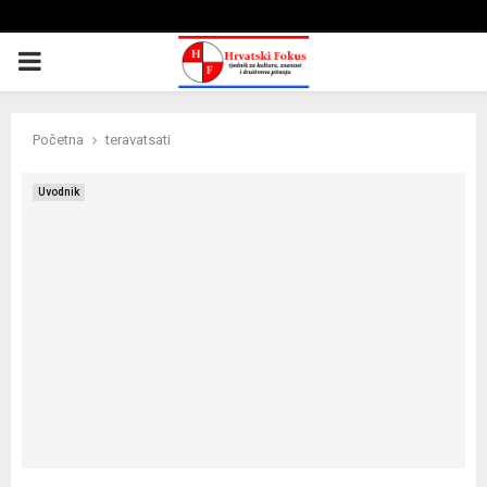
PRIMARY
MENU
Početna
teravatsati
Uvodnik