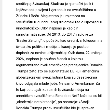
središnjoj Švicarskoj. Studirao je njemački jezik i
književnost, povijest i vjeronauk na sveučilištima u
Zürichu i Beču. Magistrirao je umjetnost na
Sveučilištu u Zürichu. Svoj diplomski rad o ispovijedi u
Rimokatoličkoj Crkvi napisao je kao čin
samotematizacije. Od 2013. do 2017. radio je za
“Basler Zeitung”, u početku kao urednik s fokusom na
švicarsku politiku i medije, a kasnije je postao
dopisnik za novine u Njemačkoj. Ovih dana, 22. svibnja
2026., napisao je poučan članak u kojemu
argumentirano hvali američkoga predsjednika Donalda
Trumpa zato što se suprotstavio DEI-ju i američkim
globalizacijskim sveučilištima koja su desetljećima
krivo odgajala mlade ljude. Ne samo Amerikance. Za
te koji su stajali iza raznih ljevičarskih ideja na
američkim sveučilištima Benedect Neff kaže da su bili
„akademija netolerancije“, pa nastavlja: »Štrajk
Donalda Trumpa protiv sveučilišta bio je ispravan.