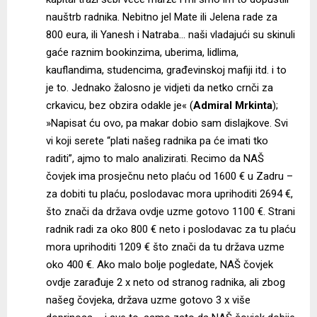
nauštrb radnika. Nebitno jel Mate ili Jelena rade za
800 eura, ili Yanesh i Natraba… naši vladajući su skinuli
gaće raznim bookinzima, uberima, lidlima,
kauflandima, studencima, građevinskoj mafiji itd. i to
je to. Jednako žalosno je vidjeti da netko crnči za
crkavicu, bez obzira odakle je« (
Admiral Mrkinta
);
»Napisat ću ovo, pa makar dobio sam dislajkove. Svi
vi koji serete “plati našeg radnika pa će imati tko
raditi”, ajmo to malo analizirati. Recimo da NAŠ
čovjek ima prosječnu neto plaću od 1600 € u Zadru –
za dobiti tu plaću, poslodavac mora uprihoditi 2694 €,
što znači da država ovdje uzme gotovo 1100 €. Strani
radnik radi za oko 800 € neto i poslodavac za tu plaću
mora uprihoditi 1209 € što znači da tu država uzme
oko 400 €. Ako malo bolje pogledate, NAŠ čovjek
ovdje zarađuje 2 x neto od stranog radnika, ali zbog
našeg čovjeka, država uzme gotovo 3 x više