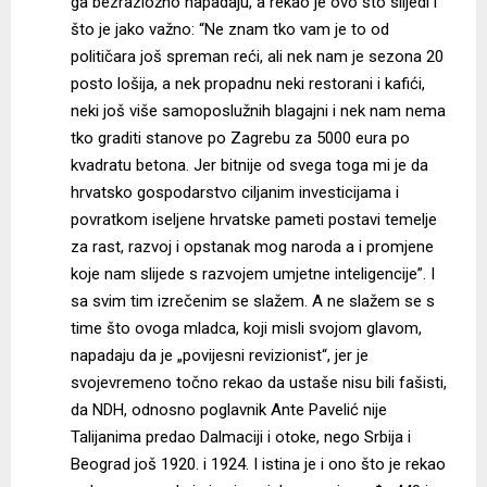
ga bezrazložno napadaju, a rekao je ovo što slijedi i
što je jako važno: “Ne znam tko vam je to od
političara još spreman reći, ali nek nam je sezona 20
posto lošija, a nek propadnu neki restorani i kafići,
neki još više samoposlužnih blagajni i nek nam nema
tko graditi stanove po Zagrebu za 5000 eura po
kvadratu betona. Jer bitnije od svega toga mi je da
hrvatsko gospodarstvo ciljanim investicijama i
povratkom iseljene hrvatske pameti postavi temelje
za rast, razvoj i opstanak mog naroda a i promjene
koje nam slijede s razvojem umjetne inteligencije”. I
sa svim tim izrečenim se slažem. A ne slažem se s
time što ovoga mladca, koji misli svojom glavom,
napadaju da je „povijesni revizionist“, jer je
svojevremeno točno rekao da ustaše nisu bili fašisti,
da NDH, odnosno poglavnik Ante Pavelić nije
Talijanima predao Dalmaciji i otoke, nego Srbija i
Beograd još 1920. i 1924. I istina je i ono što je rekao