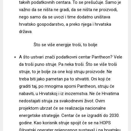
takvih podatkovnih centara. To se prešućuje. Samo je
važno da se ništa ne gradi, da se ništa ne proizvodi,
nego samo da se uvozi i time dodatno uništava
hrvatsko gospodarstvo, a preko njega i hrvatska
država.
Što se više energije troši, to bolje
A što ustvari znači podatkovni centar Pantheon? Vele
da troši puno struje. Pa neka troši. Što se više troši
struje, to je bolje za one koji struju proizvode. Ne
treba biti jako pametan pa to shvatiti. Oni koji će
graditi taj, po mnogima sporni Pantheon, struju će
nabaviti, u Hrvatskoj i iz inozemstva. Ne će Hrvatima
nedostajati struja za svakodnevni život. Ovim
projektom ubrzat će se realizacija nacionalne
energetske strategije. Centar će se izgraditi do 2030.
godine. Kao korisnik struje spojit će se na HOPS
(Hrvatski operater prijenosnog sustava) i na hrvatsku