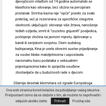
djevojčicom mlađom od 14 godina automatski se
klasificira kao silovanje, bez obzira na percipirani
pristanak. Smrtna kazna nije “opće” pravilo za svaki
prekršaj, već je rezervirana za specifične otegotne
okolnosti, uključujući: silovanje više žrtava, nanošenje
teških ozljeda, smrti ili “izuzetno gnjusnih” posljedica,
počinjenje zločina na javnom mjestu, djelovanje u
bandi ili serijskom svojstvu. Osim sudskog
kažnjavanja, Kina je uvela obvezni sustav prijavljivanja
za osobe bliske maloljetnicima i uspostavila
nacionalnu bazu podataka o seksualnim
prijestupnicima kako bi spriječila osuđene
zlostavljače da u budućnosti rade s djecom.
Džamija desetak kilometara od zgrade Europskoga
parlamenta!
Ova web stranica koristi kolačiće za poboljšanje vašeg iskustva.
Pretpostavit ćemo da se slažete s tim, ali možete to neprihvatiti i
Hrvatski eurozastupnik stranke Dom i nacionalno
isključiti ukoliko želite.
Prihvati
Pročitaj više
okupljanje, Stjepo Bartulica, na društvenim mrežama