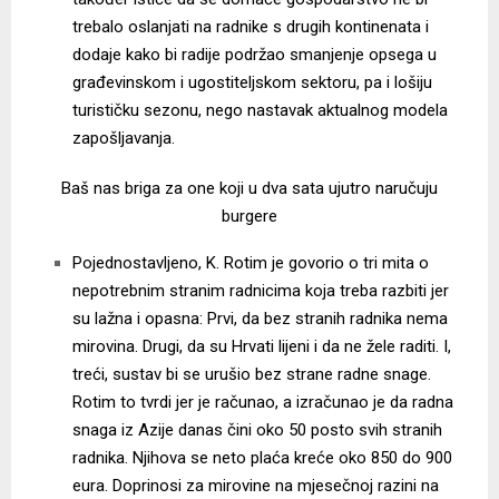
trebalo oslanjati na radnike s drugih kontinenata i
dodaje kako bi radije podržao smanjenje opsega u
građevinskom i ugostiteljskom sektoru, pa i lošiju
turističku sezonu, nego nastavak aktualnog modela
zapošljavanja.
Baš nas briga za one koji u dva sata ujutro naručuju
burgere
Pojednostavljeno, K. Rotim je govorio o tri mita o
nepotrebnim stranim radnicima koja treba razbiti jer
su lažna i opasna: Prvi, da bez stranih radnika nema
mirovina. Drugi, da su Hrvati lijeni i da ne žele raditi. I,
treći, sustav bi se urušio bez strane radne snage.
Rotim to tvrdi jer je računao, a izračunao je da radna
snaga iz Azije danas čini oko 50 posto svih stranih
radnika. Njihova se neto plaća kreće oko 850 do 900
eura. Doprinosi za mirovine na mjesečnoj razini na