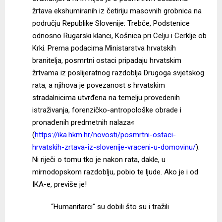
žrtava ekshumiranih iz četiriju masovnih grobnica na
području Republike Slovenije: Trebče, Podstenice
odnosno Rugarski klanci, Košnica pri Celju i Cerklje ob
Krki. Prema podacima Ministarstva hrvatskih
branitelja, posmrtni ostaci pripadaju hrvatskim
žrtvama iz poslijeratnog razdoblja Drugoga svjetskog
rata, a njihova je povezanost s hrvatskim
stradalnicima utvrđena na temelju provedenih
istraživanja, forenzičko-antropološke obrade i
pronađenih predmetnih nalaza«
(
https://ika.hkm.hr/novosti/posmrtni-ostaci-
hrvatskih-zrtava-iz-slovenije-vraceni-u-domovinu/
).
Ni riječi o tomu tko je nakon rata, dakle, u
mirnodopskom razdoblju, pobio te ljude. Ako je i od
IKA-e, previše je!
“Humanitarci” su dobili što su i tražili