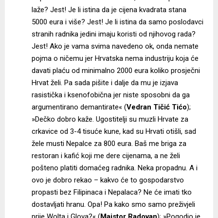
laže? Jest! Je li istina da je cijena kvadrata stana
5000 eura i više? Jest! Je li istina da samo poslodavci
stranih radnika jedini imaju koristi od njihovog rada?
Jest! Ako je vama svima navedeno ok, onda nemate
pojma o ničemu jer Hrvatska nema industriju koja će
davati plaću od minimalno 2000 eura koliko prosječni
Hrvat želi. Pa sada pišite i dalje da mu je izjava
rasistička i ksenofobična jer niste sposobni da ga
argumentirano demantirate« (
Vedran Tičić Tićo
);
»Dečko dobro kaže. Ugostitelji su muzli Hrvate za
crkavice od 3-4 tisuće kune, kad su Hrvati otišli, sad
žele musti Nepalce za 800 eura. Baš me briga za
restoran i kafić koji me dere cijenama, a ne želi
pošteno platiti domaćeg radnika. Neka propadnu. A i
ovo je dobro rekao – kakvo će to gospodarstvo
propasti bez Filipinaca i Nepalaca? Ne će imati tko
dostavljati hranu. Opa! Pa kako smo samo preživjeli
prije Wolta i Glova?« (
Majstor Radovan
); »Pogodio je