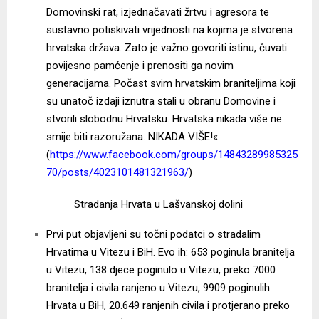
Domovinski rat, izjednačavati žrtvu i agresora te
sustavno potiskivati vrijednosti na kojima je stvorena
hrvatska država. Zato je važno govoriti istinu, čuvati
povijesno pamćenje i prenositi ga novim
generacijama. Počast svim hrvatskim braniteljima koji
su unatoč izdaji iznutra stali u obranu Domovine i
stvorili slobodnu Hrvatsku. Hrvatska nikada više ne
smije biti razoružana. NIKADA VIŠE!«
(
https://www.facebook.com/groups/14843289985325
70/posts/4023101481321963/
)
Stradanja Hrvata u Lašvanskoj dolini
Prvi put objavljeni su točni podatci o stradalim
Hrvatima u Vitezu i BiH. Evo ih: 653 poginula branitelja
u Vitezu, 138 djece poginulo u Vitezu, preko 7000
branitelja i civila ranjeno u Vitezu, 9909 poginulih
Hrvata u BiH, 20.649 ranjenih civila i protjerano preko