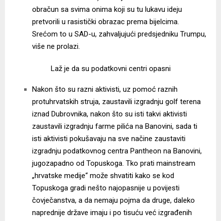
obračun sa svima onima koji su tu lukavu ideju
pretvorili u rasistički obrazac prema bijelcima.
Srećom to u SAD-u, zahvaljujući predsjedniku Trumpu,
više ne prolazi.
Laž je da su podatkovni centri opasni
Nakon što su razni aktivisti, uz pomoć raznih
protuhrvatskih struja, zaustavili izgradnju golf terena
iznad Dubrovnika, nakon što su isti takvi aktivisti
zaustavili izgradnju farme pilića na Banovini, sada ti
isti aktivisti pokušavaju na sve načine zaustaviti
izgradnju podatkovnog centra Pantheon na Banovini,
jugozapadno od Topuskoga. Tko prati mainstream
„hrvatske medije“ može shvatiti kako se kod
Topuskoga gradi nešto najopasnije u povijesti
čovječanstva, a da nemaju pojma da druge, daleko
naprednije države imaju i po tisuću već izgrađenih