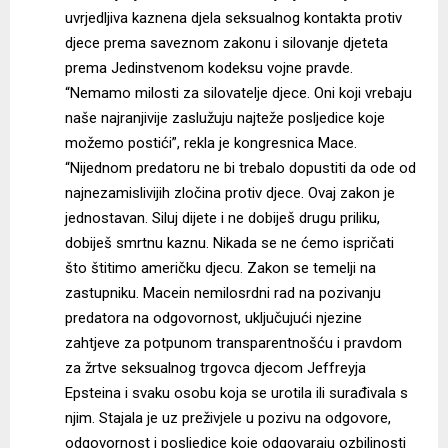
uvrjedljiva kaznena djela seksualnog kontakta protiv
djece prema saveznom zakonu i silovanje djeteta
prema Jedinstvenom kodeksu vojne pravde.
“Nemamo milosti za silovatelje djece. Oni koji vrebaju
naše najranjivije zaslužuju najteže posljedice koje
možemo postići”, rekla je kongresnica Mace.
“Nijednom predatoru ne bi trebalo dopustiti da ode od
najnezamislivijih zločina protiv djece. Ovaj zakon je
jednostavan. Siluj dijete i ne dobiješ drugu priliku,
dobiješ smrtnu kaznu. Nikada se ne ćemo ispričati
što štitimo američku djecu.
Zakon se temelji na
zastupniku. Macein nemilosrdni rad na pozivanju
predatora na odgovornost, uključujući njezine
zahtjeve za potpunom transparentnošću i pravdom
za žrtve seksualnog trgovca djecom Jeffreyja
Epsteina i svaku osobu koja se urotila ili surađivala s
njim. Stajala je uz preživjele u pozivu na odgovore,
odgovornost i posljedice koje odgovaraju ozbiljnosti