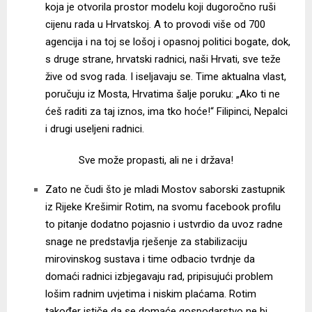
koja je otvorila prostor modelu koji dugoročno ruši
cijenu rada u Hrvatskoj. A to provodi više od 700
agencija i na toj se lošoj i opasnoj politici bogate, dok,
s druge strane, hrvatski radnici, naši Hrvati, sve teže
žive od svog rada. I iseljavaju se. Time aktualna vlast,
poručuju iz Mosta, Hrvatima šalje poruku: „Ako ti ne
ćeš raditi za taj iznos, ima tko hoće!“ Filipinci, Nepalci
i drugi useljeni radnici.
Sve može propasti, ali ne i država!
Zato ne čudi što je mladi Mostov saborski zastupnik
iz Rijeke Krešimir Rotim, na svomu facebook profilu
to pitanje dodatno pojasnio i ustvrdio da uvoz radne
snage ne predstavlja rješenje za stabilizaciju
mirovinskog sustava i time odbacio tvrdnje da
domaći radnici izbjegavaju rad, pripisujući problem
lošim radnim uvjetima i niskim plaćama. Rotim
također ističe da se domaće gospodarstvo ne bi