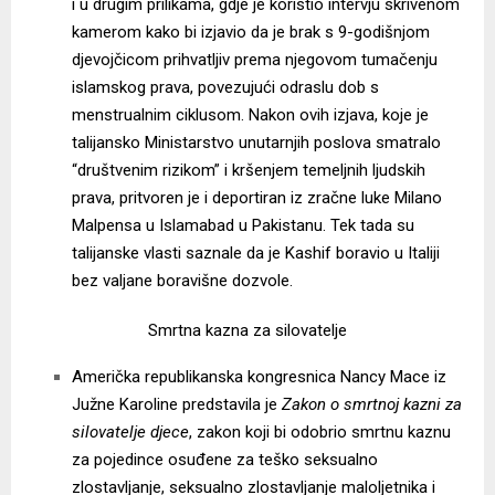
i u drugim prilikama, gdje je koristio intervju skrivenom
kamerom kako bi izjavio da je brak s 9-godišnjom
djevojčicom prihvatljiv prema njegovom tumačenju
islamskog prava, povezujući odraslu dob s
menstrualnim ciklusom. Nakon ovih izjava, koje je
talijansko Ministarstvo unutarnjih poslova smatralo
“društvenim rizikom” i kršenjem temeljnih ljudskih
prava, pritvoren je i deportiran iz zračne luke Milano
Malpensa u Islamabad u Pakistanu. Tek tada su
talijanske vlasti saznale da je Kashif boravio u Italiji
bez valjane boravišne dozvole.
Smrtna kazna za silovatelje
Američka republikanska kongresnica Nancy Mace iz
Južne Karoline predstavila je
Zakon o smrtnoj kazni za
silovatelje djece
, zakon koji bi odobrio smrtnu kaznu
za pojedince osuđene za teško seksualno
zlostavljanje, seksualno zlostavljanje maloljetnika i