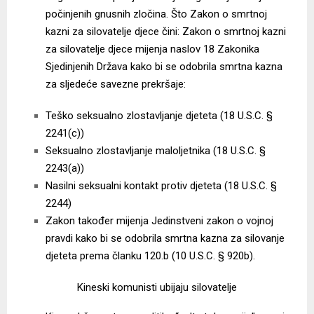
počinjenih gnusnih zločina. Što Zakon o smrtnoj
kazni za silovatelje djece čini: Zakon o smrtnoj kazni
za silovatelje djece mijenja naslov 18 Zakonika
Sjedinjenih Država kako bi se odobrila smrtna kazna
za sljedeće savezne prekršaje:
Teško seksualno zlostavljanje djeteta (18 U.S.C. §
2241(c))
Seksualno zlostavljanje maloljetnika (18 U.S.C. §
2243(a))
Nasilni seksualni kontakt protiv djeteta (18 U.S.C. §
2244)
Zakon također mijenja Jedinstveni zakon o vojnoj
pravdi kako bi se odobrila smrtna kazna za silovanje
djeteta prema članku 120.b (10 U.S.C. § 920b).
Kineski komunisti ubijaju silovatelje