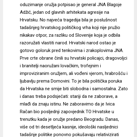
oduzimanje oružja potpisao je general JNA Blagoje
Adžić, jedan od glavnih arhitekata agresije na
Hrvatsku. No najveća tragedija bila je poslušnost
tadašnjeg hrvatskog političkog vrha koji nije pružio
nikakav otpor, za razliku od Slovenije koja je odbila
razoružati vlastiti narod. Hrvatski narod ostao je
gotovo goloruk pred tenkovima i zrakoplovima JNA.
Prve crte obrane činili su hrvatski policajci, dragovoljci
i branitelji naoružani lovačkim, trofejnim i
improviziranim oružjem, ali vođeni vjerom, hrabrošću i
ljubavlju prema Domovini. To je bila politička poruka
da Hrvatska ne smije biti slobodna i samostalna. Zato
i danas treba podsjećati: stariji da ne zaborave, a
mlađi da znaju istinu. Ne zaboravimo da je Ivica
Račan bio posljednji zapovjednik TO Hrvatske u
trenutku kada je oružje predano Beogradu. Danas,
više od tri desetljeća kasnije, ideološki nasljednici
tadašnje politike ponovno pokušavaju relativizirati