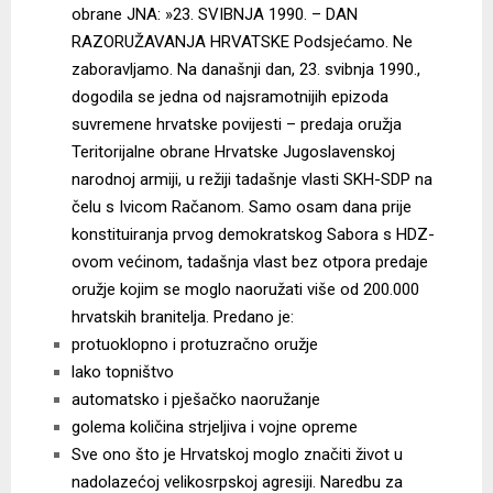
obrane JNA: »23. SVIBNJA 1990. – DAN
RAZORUŽAVANJA HRVATSKE Podsjećamo. Ne
zaboravljamo. Na današnji dan, 23. svibnja 1990.,
dogodila se jedna od najsramotnijih epizoda
suvremene hrvatske povijesti – predaja oružja
Teritorijalne obrane Hrvatske Jugoslavenskoj
narodnoj armiji, u režiji tadašnje vlasti SKH-SDP na
čelu s Ivicom Račanom. Samo osam dana prije
konstituiranja prvog demokratskog Sabora s HDZ-
ovom većinom, tadašnja vlast bez otpora predaje
oružje kojim se moglo naoružati više od 200.000
hrvatskih branitelja. Predano je:
protuoklopno i protuzračno oružje
lako topništvo
automatsko i pješačko naoružanje
golema količina strjeljiva i vojne opreme
Sve ono što je Hrvatskoj moglo značiti život u
nadolazećoj velikosrpskoj agresiji. Naredbu za