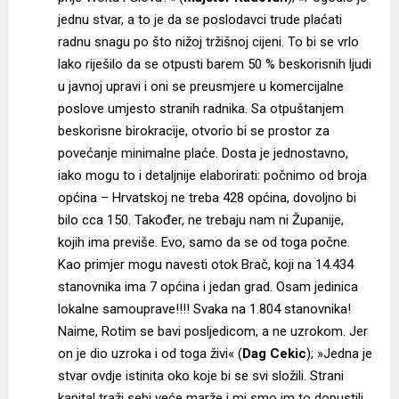
jednu stvar, a to je da se poslodavci trude plaćati
radnu snagu po što nižoj tržišnoj cijeni. To bi se vrlo
lako riješilo da se otpusti barem 50 % beskorisnih ljudi
u javnoj upravi i oni se preusmjere u komercijalne
poslove umjesto stranih radnika. Sa otpuštanjem
beskorisne birokracije, otvorio bi se prostor za
povećanje minimalne plaće. Dosta je jednostavno,
iako mogu to i detaljnije elaborirati: počnimo od broja
općina – Hrvatskoj ne treba 428 općina, dovoljno bi
bilo cca 150. Također, ne trebaju nam ni Županije,
kojih ima previše. Evo, samo da se od toga počne.
Kao primjer mogu navesti otok Brač, koji na 14.434
stanovnika ima 7 općina i jedan grad. Osam jedinica
lokalne samouprave!!!! Svaka na 1.804 stanovnika!
Naime, Rotim se bavi posljedicom, a ne uzrokom. Jer
on je dio uzroka i od toga živi« (
Dag Cekic
); »Jedna je
stvar ovdje istinita oko koje bi se svi složili. Strani
kapital traži sebi veće marže i mi smo im to dopustili