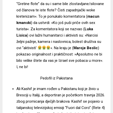
“Gretine flote” da su i same bile zlostavljane/silovane
od članova te iste flote? Čisti zapadnjački woke
kretenizam«. To je ponukalo komentatora (
macun
kmanski
) da ustvrdi: »Ko još puši priče ovih sex
turista«. Za komentatora koji se nazvao (
Luka
Lisica
) ovi lažni humanitarci i aktivisti su: »Narcisi
željni pažnje, kamera i naslovnica, bolest društva su
ovi “aktivisti’
«. Na kraju je (
Maroje Beslic
)
pokazao originalnost i praktičnost: »Apsolutno ne bi
bilo velike štete da vas je Izrael sve pobaca u more«.
I, ne bi!
Pedofil iz Pakistana
Ali Kashif je imam rođen u Pakistanu koji je živio u
Bresciji u Italiji, a deportiran je početkom travnja 2026.
zbog promicanja dječjih brakova. Kashif se pojavio u
talijanskoj televizijskoj emisiji “Fuori dal Coro” (Rete 4)