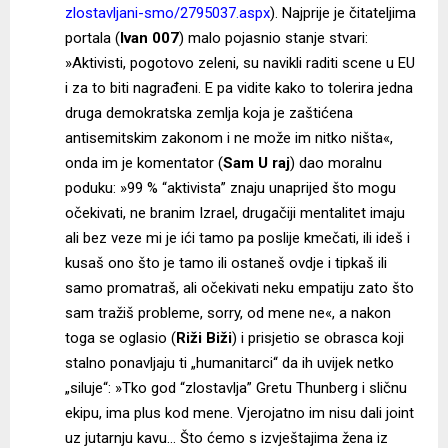
zlostavljani-smo/2795037.aspx
). Najprije je čitateljima
portala (
Ivan 007
) malo pojasnio stanje stvari:
»Aktivisti, pogotovo zeleni, su navikli raditi scene u EU
i za to biti nagrađeni. E pa vidite kako to tolerira jedna
druga demokratska zemlja koja je zaštićena
antisemitskim zakonom i ne može im nitko ništa«,
onda im je komentator (
Sam U raj
) dao moralnu
poduku: »99 % “aktivista” znaju unaprijed što mogu
očekivati, ne branim Izrael, drugačiji mentalitet imaju
ali bez veze mi je ići tamo pa poslije kmečati, ili ideš i
kusaš ono što je tamo ili ostaneš ovdje i tipkaš ili
samo promatraš, ali očekivati neku empatiju zato što
sam tražiš probleme, sorry, od mene ne«, a nakon
toga se oglasio (
Riži Biži
) i prisjetio se obrasca koji
stalno ponavljaju ti „humanitarci“ da ih uvijek netko
„siluje“: »Tko god “zlostavlja” Gretu Thunberg i sličnu
ekipu, ima plus kod mene. Vjerojatno im nisu dali joint
uz jutarnju kavu… Što ćemo s izvještajima žena iz