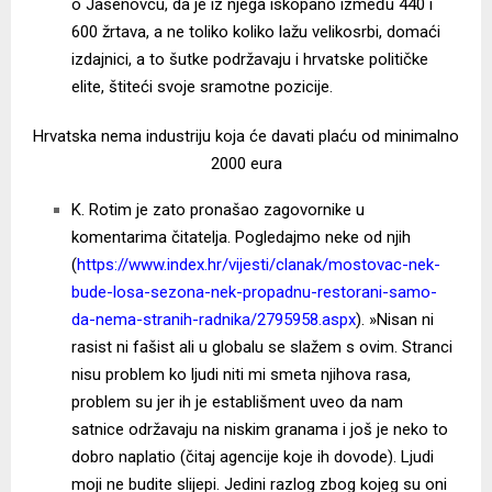
o Jasenovcu, da je iz njega iskopano između 440 i
600 žrtava, a ne toliko koliko lažu velikosrbi, domaći
izdajnici, a to šutke podržavaju i hrvatske političke
elite, štiteći svoje sramotne pozicije.
Hrvatska nema industriju koja će davati plaću od minimalno
2000 eura
K. Rotim je zato pronašao zagovornike u
komentarima čitatelja. Pogledajmo neke od njih
(
https://www.index.hr/vijesti/clanak/mostovac-nek-
bude-losa-sezona-nek-propadnu-restorani-samo-
da-nema-stranih-radnika/2795958.aspx
). »Nisan ni
rasist ni fašist ali u globalu se slažem s ovim. Stranci
nisu problem ko ljudi niti mi smeta njihova rasa,
problem su jer ih je establišment uveo da nam
satnice održavaju na niskim granama i još je neko to
dobro naplatio (čitaj agencije koje ih dovode). Ljudi
moji ne budite slijepi. Jedini razlog zbog kojeg su oni