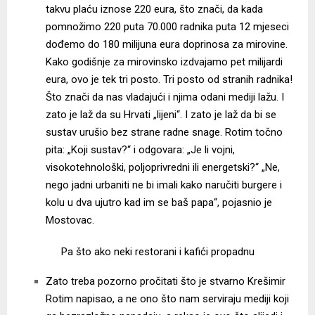
takvu plaću iznose 220 eura, što znači, da kada
pomnožimo 220 puta 70.000 radnika puta 12 mjeseci
dođemo do 180 milijuna eura doprinosa za mirovine.
Kako godišnje za mirovinsko izdvajamo pet milijardi
eura, ovo je tek tri posto. Tri posto od stranih radnika!
Što znači da nas vladajući i njima odani mediji lažu. I
zato je laž da su Hrvati „lijeni“. I zato je laž da bi se
sustav urušio bez strane radne snage. Rotim točno
pita: „Koji sustav?“ i odgovara: „Je li vojni,
visokotehnološki, poljoprivredni ili energetski?“ „Ne,
nego jadni urbaniti ne bi imali kako naručiti burgere i
kolu u dva ujutro kad im se baš papa“, pojasnio je
Mostovac.
Pa što ako neki restorani i kafići propadnu
Zato treba pozorno pročitati što je stvarno Krešimir
Rotim napisao, a ne ono što nam serviraju mediji koji