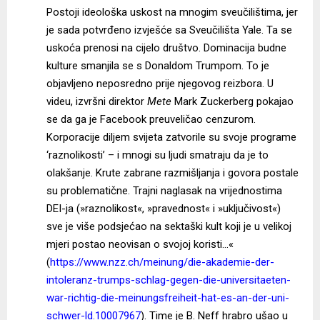
Postoji ideološka uskost na mnogim sveučilištima, jer
je sada potvrđeno izvješće sa Sveučilišta Yale. Ta se
uskoća prenosi na cijelo društvo. Dominacija budne
kulture smanjila se s Donaldom Trumpom. To je
objavljeno neposredno prije njegovog reizbora. U
videu, izvršni direktor
Mete
Mark Zuckerberg pokajao
se da ga je Facebook preuveličao cenzurom.
Korporacije diljem svijeta zatvorile su svoje programe
‘raznolikosti’ – i mnogi su ljudi smatraju da je to
olakšanje. Krute zabrane razmišljanja i govora postale
su problematične. Trajni naglasak na vrijednostima
DEI-ja (»raznolikost«, »pravednost« i »uključivost«)
sve je više podsjećao na sektaški kult koji je u velikoj
mjeri postao neovisan o svojoj koristi…«
(
https://www.nzz.ch/meinung/die-akademie-der-
intoleranz-trumps-schlag-gegen-die-universitaeten-
war-richtig-die-meinungsfreiheit-hat-es-an-der-uni-
schwer-ld.10007967
). Time je B. Neff hrabro ušao u