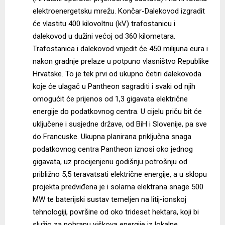
elektroenergetsku mrežu. Končar-Dalekovod izgradit
će vlastitu 400 kilovoltnu (kV) trafostanicu i
dalekovod u dužini većoj od 360 kilometara.
Trafostanica i dalekovod vrijedit će 450 milijuna eura i
nakon gradnje prelaze u potpuno vlasništvo Republike
Hrvatske. To je tek prvi od ukupno četiri dalekovoda
koje će ulagač u Pantheon sagraditi i svaki od njih
omogućit će prijenos od 1,3 gigavata električne
energije do podatkovnog centra. U cijelu priču bit će
uključene i susjedne države, od BiH i Slovenije, pa sve
do Francuske. Ukupna planirana priključna snaga
podatkovnog centra Pantheon iznosi oko jednog
gigavata, uz procijenjenu godišnju potrošnju od
približno 5,5 teravatsati električne energije, a u sklopu
projekta predviđena je i solarna elektrana snage 500
MW te baterijski sustav temeljen na litij-ionskoj
tehnologiji, površine od oko trideset hektara, koji bi
služio za pohranu viškova energije iz lokalne