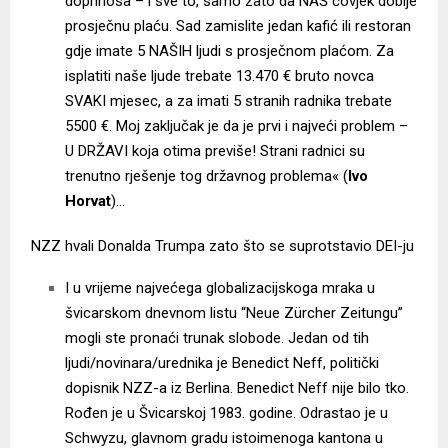
doprinosa – i sve to, samo zato da NAŠ čovjek dobije
prosječnu plaću. Sad zamislite jedan kafić ili restoran
gdje imate 5 NAŠIH ljudi s prosječnom plaćom. Za
isplatiti naše ljude trebate 13.470 € bruto novca
SVAKI mjesec, a za imati 5 stranih radnika trebate
5500 €. Moj zaključak je da je prvi i najveći problem –
U DRŽAVI koja otima previše! Strani radnici su
trenutno rješenje tog državnog problema« (
Ivo
Horvat
)…
NZZ hvali Donalda Trumpa zato što se suprotstavio DEI-ju
I u vrijeme najvećega globalizacijskoga mraka u
švicarskom dnevnom listu “Neue Zürcher Zeitungu”
mogli ste pronaći trunak slobode. Jedan od tih
ljudi/novinara/urednika je Benedict Neff, politički
dopisnik NZZ-a iz Berlina. Benedict Neff nije bilo tko.
Rođen je u Švicarskoj 1983. godine. Odrastao je u
Schwyzu, glavnom gradu istoimenoga kantona u