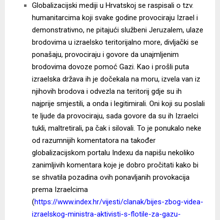
Globalizacijski mediji u Hrvatskoj se raspisali o tzv.
humanitarcima koji svake godine provociraju Izrael i
demonstrativno, ne pitajući službeni Jeruzalem, ulaze
brodovima u izraelsko teritorijalno more, divljački se
ponašaju, provociraju i govore da unajmljenim
brodovima dovoze pomoć Gazi. Kao i prošli puta
izraelska država ih je dočekala na moru, izvela van iz
njihovih brodova i odvezla na teritorij gdje su ih
najprije smjestili, a onda i legitimirali. Oni koji su poslali
te ljude da provociraju, sada govore da su ih Izraelci
tukli, maltretirali, pa čak i silovali. To je ponukalo neke
od razumnijih komentatora na također
globalizacijskom portalu Indexu da napišu nekoliko
zanimljivih komentara koje je dobro pročitati kako bi
se shvatila pozadina ovih ponavljanih provokacija
prema Izraelcima
(
https://www.index.hr/vijesti/clanak/bijes-zbog-videa-
izraelskog-ministra-aktivisti-s-flotile-za-gazu-