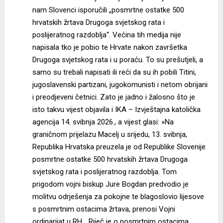
nam Slovenci isporučili „posmrtne ostatke 500
hrvatskih žrtava Drugoga svjetskog rata i
poslijeratnog razdoblja“. Većina tih medija nije
napisala tko je pobio te Hrvate nakon završetka
Drugoga svjetskog rata i u poraću. To su prešutjeli, a
samo su trebali napisati ili reći da su ih pobili Titini,
jugoslavenski partizani, jugokomunisti i netom obrijani
i preodjeveni četnici. Zato je jadno i žalosno što je
isto takvu vijest objavila i IKA – Izvještajna katolička
agencija 14. svibnja 2026., a vijest glasi: »Na
graničnom prijelazu Macelj u srijedu, 13. svibnja,
Republika Hrvatska preuzela je od Republike Slovenije
posmrtne ostatke 500 hrvatskih žrtava Drugoga
svjetskog rata i poslijeratnog razdoblja. Tom
prigodom vojni biskup Jure Bogdan predvodio je
molitvu odrješenja za pokojne te blagoslovio lijesove
s posmrtnim ostacima žrtava, prenosi Vojni
ordinarijat u RH… Riječ je o posmrtnim ostacima