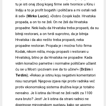
tu je isti onaj zbog kojeg firme sele tvornice u Kinu i
Indiju a to je profit bogatih i političara a mi ostali radi
ili seli« (
Mirko Lucic
); »Dobro čovjek kaže. Hrvatska
propada, a on to ne želi. On ne želi da Hrvatska
propadne. Neki kažu da Hrvatska treba propasti, da su
bitniji restorani, a on tvrdi suprotno, da je bitnija
Hrvatska i da ako nešto treba propasti, neka
propadne restoran. Propala je i moćna foto firma
Kodak, nikom ništa, mogu propasti i restorani u
Hrvatskoj, bitno je da Hrvatska ne propadne. Kada
vidim konačno pametne i normalne političare učlanit
ću se u Most i pozivam sve da to učine!« (
Držim i
Tvrdim
); »Rekao je istinu koju negativni komentatori
nisu razumjeli. Njegova izjava nije protiv radnika već
protiv ekonomskog sistema društva koje je totalno
nerealno. Je li istina da Hrvat ne želi raditi za 1100
eura bruto? Jest! Je li istina da strani radnici ne
doprinose mirovinskom sustavu, kako se uporno