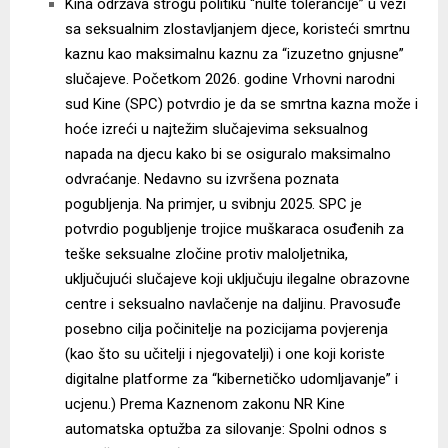
Kina održava strogu politiku “nulte tolerancije” u vezi
sa seksualnim zlostavljanjem djece, koristeći smrtnu
kaznu kao maksimalnu kaznu za “izuzetno gnjusne”
slučajeve. Početkom 2026. godine Vrhovni narodni
sud Kine (SPC) potvrdio je da se smrtna kazna može i
hoće izreći u najtežim slučajevima seksualnog
napada na djecu kako bi se osiguralo maksimalno
odvraćanje. Nedavno su izvršena poznata
pogubljenja. Na primjer, u svibnju 2025. SPC je
potvrdio pogubljenje trojice muškaraca osuđenih za
teške seksualne zločine protiv maloljetnika,
uključujući slučajeve koji uključuju ilegalne obrazovne
centre i seksualno navlačenje na daljinu. Pravosuđe
posebno cilja počinitelje na pozicijama povjerenja
(kao što su učitelji i njegovatelji) i one koji koriste
digitalne platforme za “kibernetičko udomljavanje” i
ucjenu.) Prema Kaznenom zakonu NR Kine
automatska optužba za silovanje: Spolni odnos s