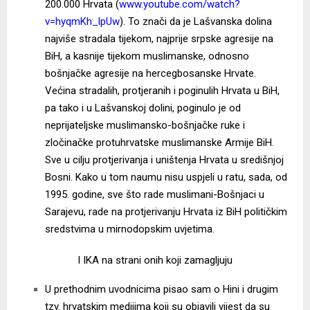
200.000 Hrvata (
www.youtube.com/watch?
v=hyqmKh_lpUw
). To znači da je Lašvanska dolina
najviše stradala tijekom, najprije srpske agresije na
BiH, a kasnije tijekom muslimanske, odnosno
bošnjačke agresije na hercegbosanske Hrvate.
Većina stradalih, protjeranih i poginulih Hrvata u BiH,
pa tako i u Lašvanskoj dolini, poginulo je od
neprijateljske muslimansko-bošnjačke ruke i
zločinačke protuhrvatske muslimanske Armije BiH.
Sve u cilju protjerivanja i uništenja Hrvata u središnjoj
Bosni. Kako u tom naumu nisu uspjeli u ratu, sada, od
1995. godine, sve što rade muslimani-Bošnjaci u
Sarajevu, rade na protjerivanju Hrvata iz BiH političkim
sredstvima u mirnodopskim uvjetima.
I IKA na strani onih koji zamagljuju
U prethodnim uvodnicima pisao sam o Hini i drugim
tzv. hrvatskim medijima koji su objavili vijest da su