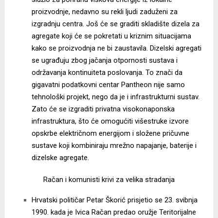
proizvodnje, nedavno su rekli ljudi zaduženi za
izgradnju centra. Još će se graditi skladište dizela za
agregate koji će se pokretati u kriznim situacijama
kako se proizvodnja ne bi zaustavila. Dizelski agregati
se ugrađuju zbog jačanja otpornosti sustava i
održavanja kontinuiteta poslovanja. To znači da
gigavatni podatkovni centar Pantheon nije samo
tehnološki projekt, nego da je i infrastrukturni sustav.
Zato će se izgraditi privatna visokonaponska
infrastruktura, što će omogućiti višestruke izvore
opskrbe električnom energijom i složene pričuvne
sustave koji kombiniraju mrežno napajanje, baterije i
dizelske agregate.
Račan i komunisti krivi za velika stradanja
Hrvatski političar Petar Škorić prisjetio se 23. svibnja
1990. kada je Ivica Račan predao oružje Teritorijalne