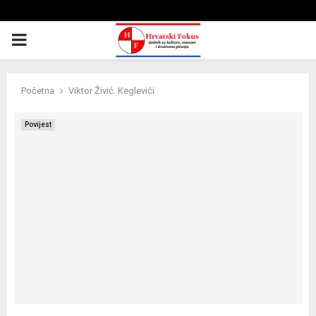
PRIMARY
MENU
Početna
Viktor Živić. Keglevići
Povijest