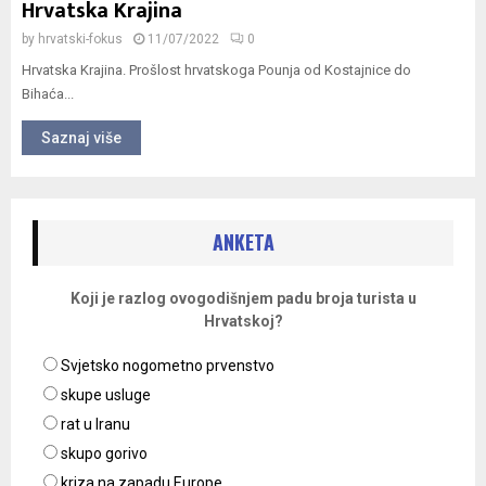
Hrvatska Krajina
by
hrvatski-fokus
11/07/2022
0
Hrvatska Krajina. Prošlost hrvatskoga Pounja od Kostajnice do
Bihaća...
Saznaj više
ANKETA
Koji je razlog ovogodišnjem padu broja turista u
Hrvatskoj?
Svjetsko nogometno prvenstvo
skupe usluge
rat u Iranu
skupo gorivo
kriza na zapadu Europe