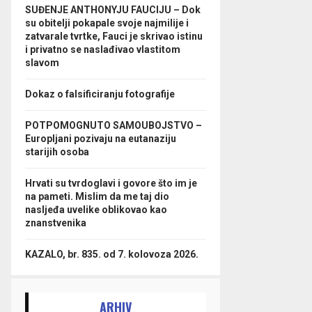
SUĐENJE ANTHONYJU FAUCIJU – Dok
su obitelji pokapale svoje najmilije i
zatvarale tvrtke, Fauci je skrivao istinu
i privatno se naslađivao vlastitom
slavom
Dokaz o falsificiranju fotografije
POTPOMOGNUTO SAMOUBOJSTVO –
Europljani pozivaju na eutanaziju
starijih osoba
Hrvati su tvrdoglavi i govore što im je
na pameti. Mislim da me taj dio
nasljeđa uvelike oblikovao kao
znanstvenika
KAZALO, br. 835. od 7. kolovoza 2026.
ARHIV