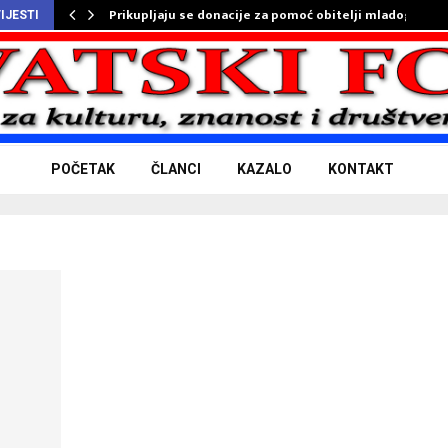
Prikupljaju se donacije za pomoć obitelji mladog…
IJESTI
POČETAK
ČLANCI
KAZALO
KONTAKT