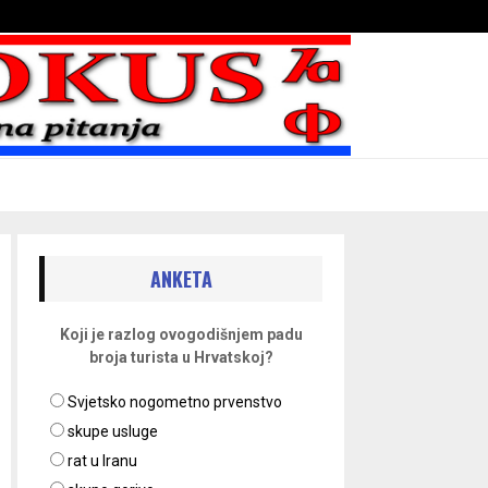
Bojni blaženika na nebesima
ANKETA
Koji je razlog ovogodišnjem padu
broja turista u Hrvatskoj?
Svjetsko nogometno prvenstvo
skupe usluge
rat u Iranu