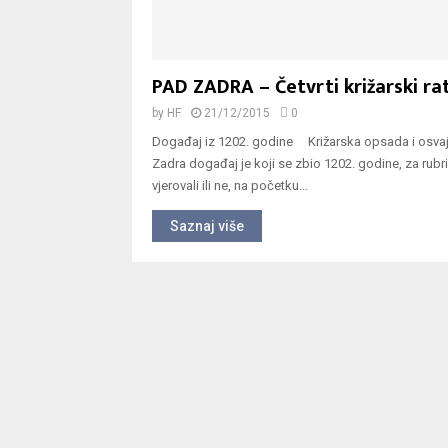
PAD ZADRA – Četvrti križarski rat
by
HF
21/12/2015
0
Događaj iz 1202. godine Križarska opsada i osva
Zadra događaj je koji se zbio 1202. godine, za rubr
vjerovali ili ne, na početku...
Saznaj više