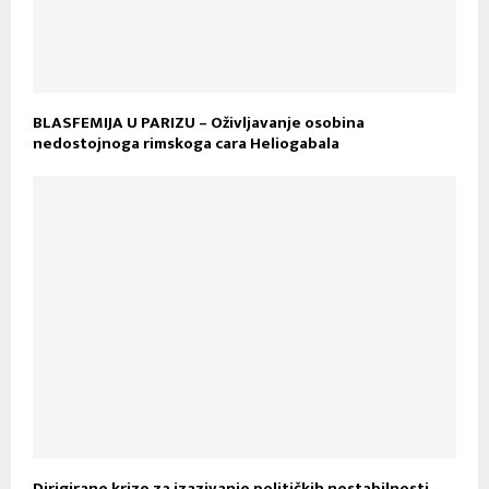
BLASFEMIJA U PARIZU – Oživljavanje osobina
nedostojnoga rimskoga cara Heliogabala
Dirigirane krize za izazivanje političkih nestabilnosti