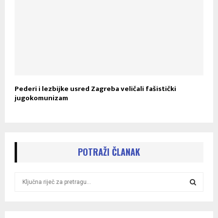
Pederi i lezbijke usred Zagreba veličali fašistički
jugokomunizam
POTRAŽI ČLANAK
S
e
a
S
r