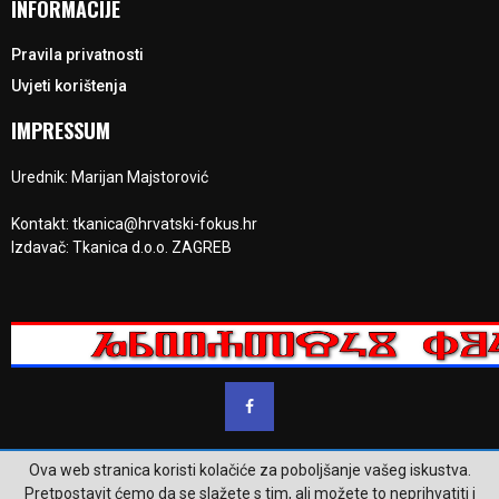
INFORMACIJE
Pravila privatnosti
Uvjeti korištenja
IMPRESSUM
Urednik: Marijan Majstorović
Kontakt: tkanica@hrvatski-fokus.hr
Izdavač: Tkanica d.o.o. ZAGREB
Ova web stranica koristi kolačiće za poboljšanje vašeg iskustva.
@2023 - www.hrvatski-fokus.hr. Sva prava su zadržana.
Pretpostavit ćemo da se slažete s tim, ali možete to neprihvatiti i