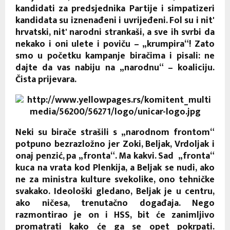
kandidati za predsjednika Partije i simpatizeri
kandidata su iznenađeni i uvrijeđeni. Fol su i nit'
hrvatski, nit' narodni strankaši, a sve ih svrbi da
nekako i oni ulete i poviču – „krumpira“! Zato
smo u početku kampanje biračima i pisali: ne
dajte da vas nabiju na „narodnu“ – koaliciju.
Čista prijevara.
Neki su birače strašili s „narodnom frontom“
potpuno bezrazložno jer Zoki, Beljak, Vrdoljak i
onaj penzić, pa „fronta“. Ma kakvi. Sad „fronta“
kuca na vrata kod Plenkija, a Beljak se nudi, ako
ne za ministra kulture svekolike, ono tehničke
svakako. Ideološki gledano, Beljak je u centru,
ako ničesa, trenutačno događaja. Nego
razmontirao je on i HSS, bit će zanimljivo
promatrati kako će ga se opet pokrpati.