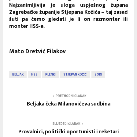
Najzanimljivija je uloga uspješnog župana
Zagrebačke županije Stjepana Kožića – taj zasad
šuti pa ćemo gledati je li on razmonter ili
monter HSS-a.
Mato Dretvić Filakov
BELJAK
HSS
PLENKI
STJEPAN KOŽIĆ
ZOKI
PRETHODNI ČLANAK
Beljaka čeka Milanovićeva sudbina
SLIJEDEĆI ČLANAK
Provalnici, politički oportunisti i reketari