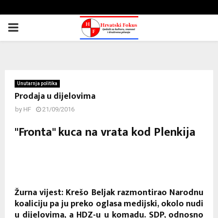
PRIMARY
MENU
Unutarnja politika
Prodaja u dijelovima
by
HF
21/09/2016
"Fronta" kuca na vrata kod Plenkija
Žurna vijest: Krešo Beljak razmontirao Narodnu
koaliciju pa ju preko oglasa medijski, okolo nudi
u dijelovima, a HDZ-u u komadu. SDP, odnosno