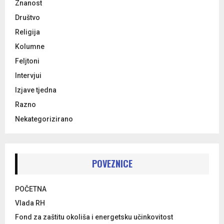
Znanost
Društvo
Religija
Kolumne
Feljtoni
Intervjui
Izjave tjedna
Razno
Nekategorizirano
POVEZNICE
POČETNA
Vlada RH
Fond za zaštitu okoliša i energetsku učinkovitost