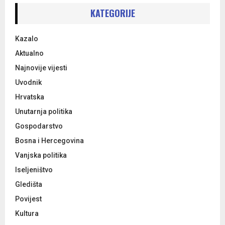
c
E
h
KATEGORIJE
f
A
o
Kazalo
r
R
:
Aktualno
C
Najnovije vijesti
Uvodnik
H
Hrvatska
Unutarnja politika
Gospodarstvo
Bosna i Hercegovina
Vanjska politika
Iseljeništvo
Gledišta
Povijest
Kultura