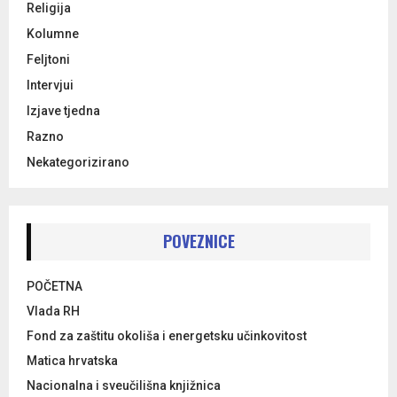
Religija
Kolumne
Feljtoni
Intervjui
Izjave tjedna
Razno
Nekategorizirano
POVEZNICE
POČETNA
Vlada RH
Fond za zaštitu okoliša i energetsku učinkovitost
Matica hrvatska
Nacionalna i sveučilišna knjižnica