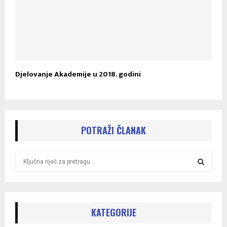
Djelovanje Akademije u 2018. godini
POTRAŽI ČLANAK
S
e
a
S
r
c
E
h
KATEGORIJE
f
A