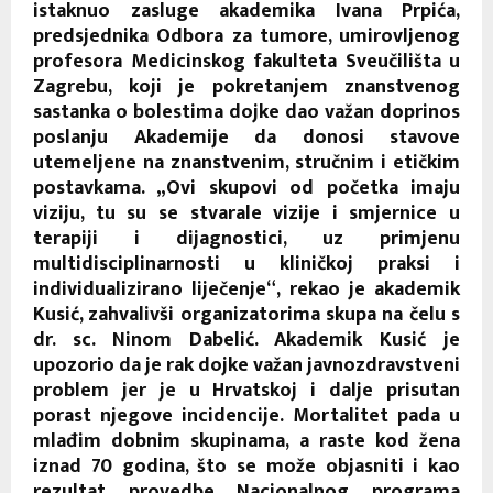
istaknuo zasluge akademika Ivana Prpića,
predsjednika Odbora za tumore, umirovljenog
profesora Medicinskog fakulteta Sveučilišta u
Zagrebu, koji je pokretanjem znanstvenog
sastanka o bolestima dojke dao važan doprinos
poslanju Akademije da donosi stavove
utemeljene na znanstvenim, stručnim i etičkim
postavkama. „Ovi skupovi od početka imaju
viziju, tu su se stvarale vizije i smjernice u
terapiji i dijagnostici, uz primjenu
multidisciplinarnosti u kliničkoj praksi i
individualizirano liječenje“, rekao je akademik
Kusić, zahvalivši organizatorima skupa na čelu s
dr. sc. Ninom Dabelić. Akademik Kusić je
upozorio da je rak dojke važan javnozdravstveni
problem jer je u Hrvatskoj i dalje prisutan
porast njegove incidencije. Mortalitet pada u
mlađim dobnim skupinama, a raste kod žena
iznad 70 godina, što se može objasniti i kao
rezultat provedbe Nacionalnog programa