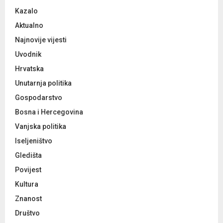
o
Kazalo
r
R
:
Aktualno
C
Najnovije vijesti
Uvodnik
H
Hrvatska
Unutarnja politika
Gospodarstvo
Bosna i Hercegovina
Vanjska politika
Iseljeništvo
Gledišta
Povijest
Kultura
Znanost
Društvo