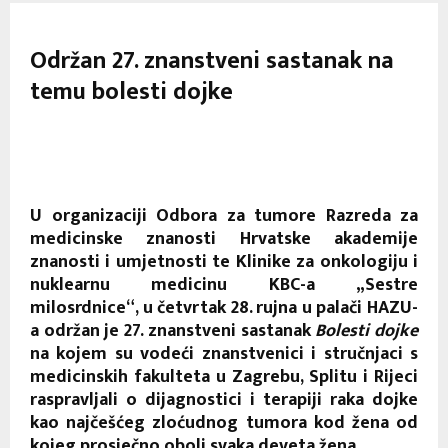
Održan 27. znanstveni sastanak na
temu bolesti dojke
U organizaciji Odbora za tumore Razreda za
medicinske znanosti Hrvatske akademije
znanosti i umjetnosti te Klinike za onkologiju i
nuklearnu medicinu KBC-a „Sestre
milosrdnice“, u četvrtak 28. rujna u palači HAZU-
a održan je 27. znanstveni sastanak
Bolesti dojke
na kojem su vodeći znanstvenici i stručnjaci s
medicinskih fakulteta u Zagrebu, Splitu i Rijeci
raspravljali o dijagnostici i terapiji raka dojke
kao najčešćeg zloćudnog tumora kod žena od
kojeg prosječno oboli svaka deveta žena.