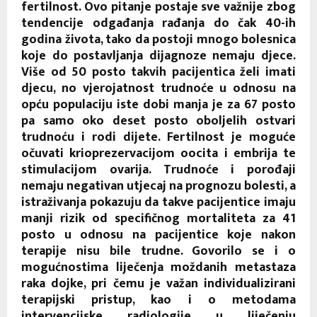
fertilnost. Ovo pitanje postaje sve važnije zbog
tendencije odgađanja rađanja do čak 40-ih
godina života, tako da postoji mnogo bolesnica
koje do postavljanja dijagnoze nemaju djece.
Više od 50 posto takvih pacijentica želi imati
djecu, no vjerojatnost trudnoće u odnosu na
opću populaciju iste dobi manja je za 67 posto
pa samo oko deset posto oboljelih ostvari
trudnoću i rodi dijete. Fertilnost je moguće
očuvati krioprezervacijom oocita i embrija te
stimulacijom ovarija. Trudnoće i porođaji
nemaju negativan utjecaj na prognozu bolesti, a
istraživanja pokazuju da takve pacijentice imaju
manji rizik od specifičnog mortaliteta za 41
posto u odnosu na pacijentice koje nakon
terapije nisu bile trudne. Govorilo se i o
mogućnostima liječenja moždanih metastaza
raka dojke, pri čemu je važan individualizirani
terapijski pristup, kao i o metodama
intervencijske radiologije u liječenju