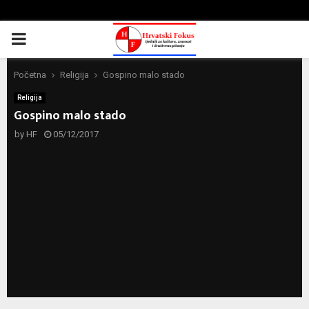
PRIMARY
MENU
Početna
Religija
Gospino malo stado
Religija
Gospino malo stado
by
HF
05/12/2017