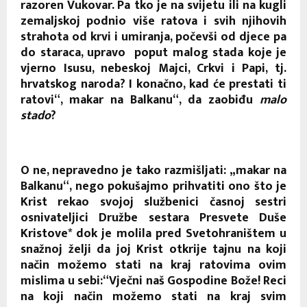
razoren Vukovar. Pa tko je na svijetu ili na kugli
zemaljskoj podnio više ratova i svih njihovih
strahota od krvi i umiranja, počevši od djece pa
do staraca, upravo poput malog stada koje je
vjerno Isusu, nebeskoj Majci, Crkvi i Papi, tj.
hrvatskog naroda? I konačno, kad će prestati ti
ratovi“, makar na Balkanu“, da zaobiđu
malo
stado
?
O ne, nepravedno je tako razmišljati: „makar na
Balkanu“, nego pokušajmo prihvatiti ono što je
Krist rekao svojoj službenici časnoj sestri
osnivateljici Družbe sestara Presvete Duše
Kristove* dok je molila pred Svetohraništem u
snažnoj želji da joj Krist otkrije tajnu na koji
način možemo stati na kraj ratovima ovim
mislima u sebi:“Vječni naš Gospodine Bože! Reci
na koji način možemo stati na kraj svim