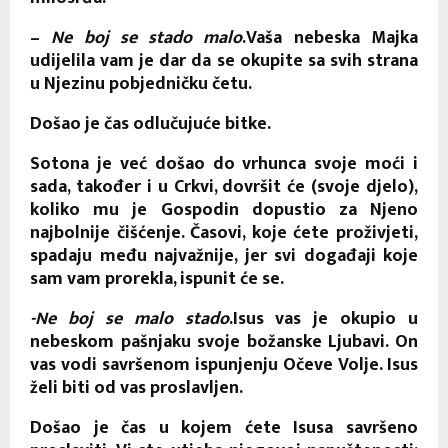
–
Ne boj se stado malo
.Vaša nebeska Majka
udijelila vam je dar da se okupite sa svih strana
u Njezinu pobjedničku četu.
Došao je čas odlučujuće bitke.
Sotona je već došao do vrhunca svoje moći i
sada, također i u Crkvi, dovršit će (svoje djelo),
koliko mu je Gospodin dopustio za Njeno
najbolnije čišćenje. Časovi, koje ćete proživjeti,
spadaju među najvažnije, jer svi događaji koje
sam vam prorekla, ispunit će se.
-Ne boj se malo stado
.Isus vas je okupio u
nebeskom pašnjaku svoje božanske Ljubavi. On
vas vodi savršenom ispunjenju Očeve Volje. Isus
želi biti od vas proslavljen.
Došao je čas u kojem ćete Isusa savršeno