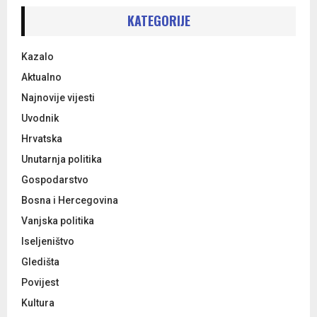
c
E
h
KATEGORIJE
f
A
o
Kazalo
r
R
:
Aktualno
C
Najnovije vijesti
Uvodnik
H
Hrvatska
Unutarnja politika
Gospodarstvo
Bosna i Hercegovina
Vanjska politika
Iseljeništvo
Gledišta
Povijest
Kultura