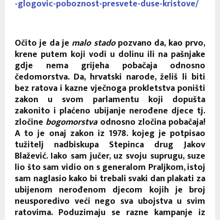
-glogovic-poboznost-presvete-duse-kristove/
Očito je da je
malo stado
pozvano da, kao prvo,
krene putem koji vodi u dolinu ili na pašnjake
gdje nema grijeha pobačaja odnosno
čedomorstva. Da, hrvatski narode, želiš li biti
bez ratova i kazne vječnoga prokletstva poništi
zakon u svom parlamentu koji dopušta
zakonito i plaćeno ubijanje nerođene djece tj.
zločine
bogomorstva
odnosno zločina pobačaja!
A to je onaj zakon iz 1978. kojeg je potpisao
tužitelj nadbiskupa Stepinca drug Jakov
Blažević. Iako sam jučer, uz svoju suprugu, suze
lio što sam vidio on s generalom Praljkom, istoj
sam naglasio kako bi trebali svaki dan plakati za
ubijenom nerođenom djecom kojih je broj
neusporedivo veći nego sva ubojstva u svim
ratovima. Poduzimaju se razne kampanje iz