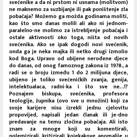
svećenike a da ni prstom ni usnama (molitvom)
ne maknemo za suzbijanje ili pak poništenje zla
pobačaja? Možemo ga možda godinama moliti,
kao što smo danas molili ali ako ni jednom-
paralelno-ne molimo za istrebljenje pobačaja i
ostale aktivnosti oko toga, ništa od novih
svećenika. Ako se ipak dogodi novi svećenik,
onda ga je neka majka ili netko drugi izmolio
kod Boga. Upravo od ubijene nerođene djece
do danas, od onog famoznog zakona iz 1978., a
radi se o broju između 1 do 2 milijuna djece,
ubijeno je toliko svećeničkih zvanja, genija,
intelektualaca, radni-ka i što sve ne…!?
Poznajem biskupa, svećenika, profesora
teologije, župnika (ovo sve u množini) koji za
svoje karijere nisu izrekli jednu cjelovitu
propovijed, napisali jedan članak ili je-dno
predavanje na temu zločina pobačaja. Ali isto
znam za mnoge koji su komentirali,
polemizirali, kritizirali kojekakove anomalije u