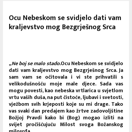
Ocu Nebeskom se svidjelo dati vam
kraljevstvo mog Bezgrješnog Srca
„
Ne boj se malo stado.
Ocu Nebeskom se svidjelo
dati vam kraljevstvo mog Bezgrješnog Srca. Ja
sam vam se očitovala i vi ste prihvatili s
velikodušnošću moje male djece. Sada vas
mogu povesti, kao nebeska vrtlarica u svjetlom
vrtu vaših duša, na put čistoće, ljubavi i svetosti,
vježbom svih krjeposti koje su mi drage. Tako
vas svaki dan predajem kao žrtve zadovoljštine
Božjoj Pravdi kako bi (Bog) mogao izliti na
svijet pročišćujuću Milost svoga Božanskog
milosrđa.