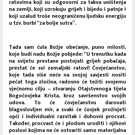
ratovima koji su odgovorni za takva uništenja
na zemlji, koji uzrokuju grijeh i bijedu i patnje i
koji uzalud troše neograničenu ljudsku energiju
u tzv. borbi “za bolje sutra”.
Tada sam čula Božje obećanje, puno milosti,
koje budi nadu Božje pobjede: “U trenutku kada
na svijetu prestane postojati grijeh pobačaja,
prestat će svi zemaljski ratovi! Čovječanstvo,
koje tada više neće na svojoj savjesti nositi
pečat toga zločina, radosno će težiti svojemu
vječnomu cilju – stvaranju Otajstvenoga tijela
Bogočovjeka Krista, kroz savršenstvo svojih
udova. To će čovječanstvu darovati
blagoslovljen mir, a svaki će čovjek proživjeti
opći i individualni razvitak i duhovni procvat.
Također, procvast će i plodom uroditi i njihovi
poslovi kojima ne će ostvariti samo materijalna