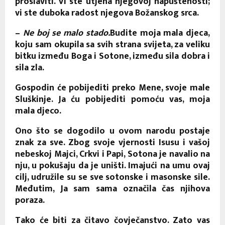
proslaviti. Vi ste utjeha njegovoj napuštenosti;
vi ste duboka radost njegova Božanskog srca.
–
Ne boj se malo stado.
Budite moja mala djeca,
koju sam okupila sa svih strana svijeta, za veliku
bitku između Boga i Sotone, između sila dobra i
sila zla.
Gospodin će pobijediti preko Mene, svoje male
Sluškinje. Ja ću pobijediti pomoću vas, moja
mala djeco.
Ono što se dogodilo u ovom narodu postaje
znak za sve. Zbog svoje vjernosti Isusu i vašoj
nebeskoj Majci, Crkvi i Papi, Sotona je navalio na
nju, u pokušaju da je uništi. Imajući na umu ovaj
cilj, udružile su se sve sotonske i masonske sile.
Međutim, Ja sam sama označila čas njihova
poraza.
Tako će biti za čitavo čovječanstvo. Zato vas