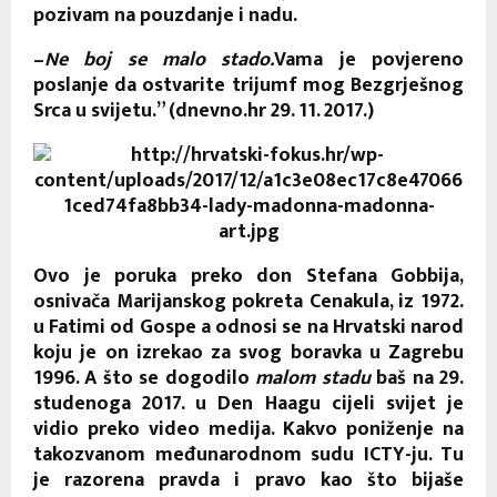
pozivam na pouzdanje i nadu.
–
Ne boj se malo stado.
Vama je povjereno
poslanje da ostvarite trijumf mog Bezgrješnog
Srca u svijetu.” (dnevno.hr 29. 11. 2017.)
Ovo je poruka preko don Stefana Gobbija,
osnivača Marijanskog pokreta Cenakula, iz 1972.
u Fatimi od Gospe a odnosi se na Hrvatski narod
koju je on izrekao za svog boravka u Zagrebu
1996. A što se dogodilo
malom stadu
baš na 29.
studenoga 2017. u Den Haagu cijeli svijet je
vidio preko video medija. Kakvo poniženje na
takozvanom međunarodnom sudu ICTY-ju. Tu
je razorena pravda i pravo kao što bijaše