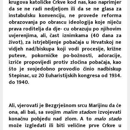
krugova katoličke Crkve kod nas, kao naprimjer
da se ne radi nedjeljom ili da se ne glasa za
instabulsku konvenciju, ne provede reforma
obrazovanja po obrascu ideologija koje niječu
prava roditelja da dje- cu obrazuju po njihovim
uvjerenjima, ali, čast iznimkama (40 dana za
život), za istrjebljenje pobačaja u Hrvatskoj ne
vidjeh nad/biskupa koji vodi procesije, križne
puteve, pokorničke po-božnosti, adoracije,
izriče propovijedi protiv zločina pobačaja, kao
što je svojedobno provodio činio nadbiskup
Stepinac, uz 20 Euharistijskih kongresa od 1934.
do 1940.
Ali, vjerovati je Bezgrješnom srcu Marijinu da će
ona, ali baš, sa svojim
malim stadom
izvojevati
konačnu pobjedu nad zlom. A to
malo stado
može izgledati ili biti veličine prve Crkve u