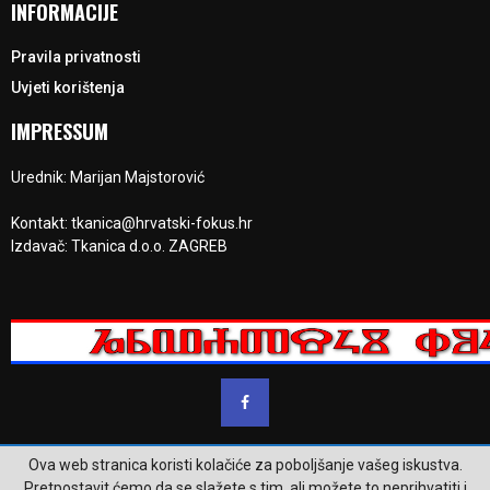
INFORMACIJE
Pravila privatnosti
Uvjeti korištenja
IMPRESSUM
Urednik: Marijan Majstorović
Kontakt: tkanica@hrvatski-fokus.hr
Izdavač: Tkanica d.o.o. ZAGREB
Ova web stranica koristi kolačiće za poboljšanje vašeg iskustva.
@2023 - www.hrvatski-fokus.hr. Sva prava su zadržana.
Pretpostavit ćemo da se slažete s tim, ali možete to neprihvatiti i