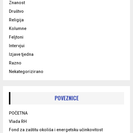
Znanost
Društvo
Religija
Kolumne
Feljtoni
Intervjui
Izjave tjedna
Razno
Nekategorizirano
POVEZNICE
POČETNA
Vlada RH
Fond za zaštitu okoliša i energetsku učinkovitost