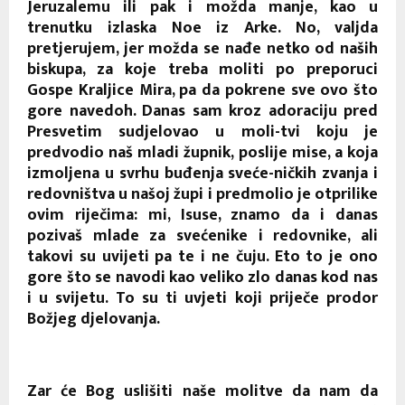
Jeruzalemu ili pak i možda manje, kao u
trenutku izlaska Noe iz Arke. No, valjda
pretjerujem, jer možda se nađe netko od naših
biskupa, za koje treba moliti po preporuci
Gospe Kraljice Mira, pa da pokrene sve ovo što
gore navedoh. Danas sam kroz adoraciju pred
Presvetim sudjelovao u moli-tvi koju je
predvodio naš mladi župnik, poslije mise, a koja
izmoljena u svrhu buđenja sveće-ničkih zvanja i
redovništva u našoj župi i predmolio je otprilike
ovim riječima: mi, Isuse, znamo da i danas
pozivaš mlade za svećenike i redovnike, ali
takovi su uvijeti pa te i ne čuju. Eto to je ono
gore što se navodi kao veliko zlo danas kod nas
i u svijetu. To su ti uvjeti koji priječe prodor
Božjeg djelovanja.
Zar će Bog uslišiti naše molitve da nam da