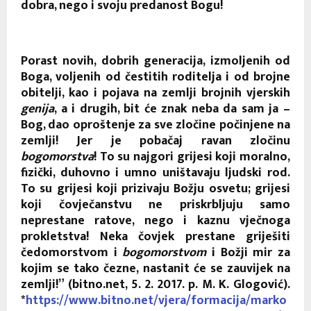
dobra, nego i svoju predanost Bogu!
Porast novih, dobrih generacija, izmoljenih od
Boga, voljenih od čestitih roditelja i od brojne
obitelji, kao i pojava na zemlji brojnih vjerskih
genija
, a i drugih, bit će znak neba da sam ja –
Bog, dao oproštenje za sve zločine počinjene na
zemlji! Jer je pobačaj ravan zločinu
bogomorstva
! To su najgori grijesi koji moralno,
fizički, duhovno i umno uništavaju ljudski rod.
To su grijesi koji prizivaju Božju osvetu; grijesi
koji čovječanstvu ne priskrbljuju samo
neprestane ratove, nego i kaznu vječnoga
prokletstva! Neka čovjek prestane griješiti
čedomorstvom i
bogomorstvom
i Božji mir za
kojim se tako čezne, nastanit će se zauvijek na
zemlji!” (bitno.net, 5. 2. 2017. p. M. K. Glogović).
*
https://www.bitno.net/vjera/formacija/marko