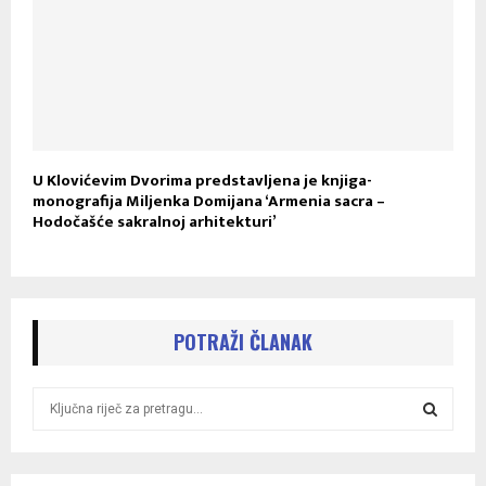
U Klovićevim Dvorima predstavljena je knjiga-
monografija Miljenka Domijana ‘Armenia sacra –
Hodočašće sakralnoj arhitekturi’
POTRAŽI ČLANAK
S
e
a
S
r