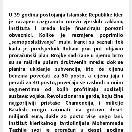
U 39 godina postojanja Islamske Republike kler
je razapeo razgranatu mrežu vjerskih zaklana,
instituta i ureda koje financiraju porezni
obveznici. Kolike je razmjere poprimilo
„samoposluživanje“ mula, Iranci su saznali tek
kada je predsjednik Rohani prvi put objavio
proračunski plan. Brojke sadržane u njemu brzo
su se raširile putem društvenih mreža: dok se
planira ukidanje subvencija, što će cijenu
benzina povećati za 50 posto, a cijenu jaja i
peradi za 40 posto, povećaju se rashodi u onim
segmentima od kojih profitiraju nositelji
sustava: vojska, Revolucionarna garda, koju čine
najgorljiviji pristaše Chameneija, i milicije
Basdish mogu računati na gotovo deset
milijardi eura, dakle 20 posto više nego lani.
Institut klerikalnog tvrdolinijaša Mohammada
Taghija svoj je proračun u deset godina