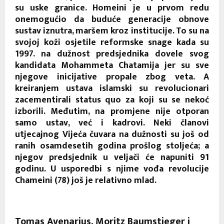
su uske granice. Homeini je u prvom redu
onemogućio da buduće generacije obnove
sustav iznutra, maršem kroz institucije. To su na
svojoj koži osjetile reformske snage kada su
1997. na dužnost predsjednika dovele svog
kandidata Mohammeta Chatamija jer su sve
njegove inicijative propale zbog veta. A
kreiranjem ustava islamski su revolucionari
zacementirali status quo za koji su se nekoć
izborili. Međutim, na promjene nije otporan
samo ustav, već i kadrovi. Neki članovi
utjecajnog Vijeća čuvara na dužnosti su još od
ranih osamdesetih godina prošlog stoljeća; a
njegov predsjednik u veljači će napuniti 91
godinu. U usporedbi s njime vođa revolucije
Chameini (78) još je relativno mlad.
Tomas Avenarius, Moritz Baumstieger i