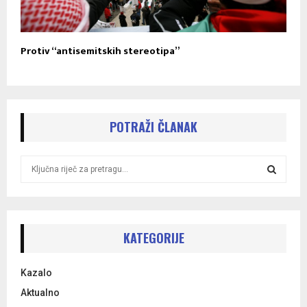
Protiv “antisemitskih stereotipa”
POTRAŽI ČLANAK
S
e
a
S
r
c
E
h
KATEGORIJE
f
A
o
Kazalo
r
R
:
Aktualno
C