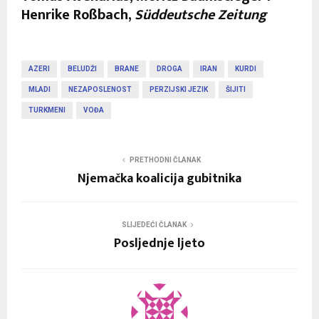
Henrike Roßbach,
Süddeutsche Zeitung
AZERI
BELUDŽI
BRANE
DROGA
IRAN
KURDI
MLADI
NEZAPOSLENOST
PERZIJSKI JEZIK
ŠIJITI
TURKMENI
VOĐA
PRETHODNI ČLANAK
Njemačka koalicija gubitnika
SLIJEDEĆI ČLANAK
Posljednje ljeto