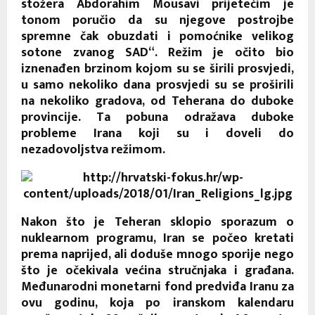
stožera Abdorahim Mousavi prijetećim je
tonom poručio da su njegove postrojbe
spremne čak obuzdati i pomoćnike velikog
sotone zvanog SAD“. Režim je očito bio
iznenađen brzinom kojom su se širili prosvjedi,
u samo nekoliko dana prosvjedi su se proširili
na nekoliko gradova, od Teherana do duboke
provincije. Ta pobuna odražava duboke
probleme Irana koji su i doveli do
nezadovoljstva režimom.
Nakon što je Teheran sklopio sporazum o
nuklearnom programu, Iran se počeo kretati
prema naprijed, ali doduše mnogo sporije nego
što je očekivala većina stručnjaka i građana.
Međunarodni monetarni fond predviđa Iranu za
ovu godinu, koja po iranskom kalendaru