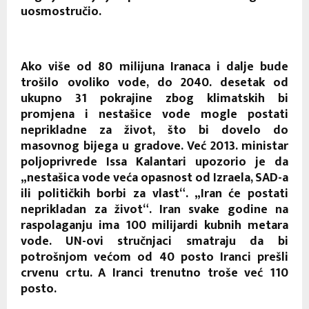
uosmostručio.
Ako više od 80 milijuna Iranaca i dalje bude
trošilo ovoliko vode, do 2040. desetak od
ukupno 31 pokrajine zbog klimatskih bi
promjena i nestašice vode mogle postati
neprikladne za život, što bi dovelo do
masovnog bijega u gradove. Već 2013. ministar
poljoprivrede Issa Kalantari upozorio je da
„nestašica vode veća opasnost od Izraela, SAD-a
ili političkih borbi za vlast“. „Iran će postati
neprikladan za život“. Iran svake godine na
raspolaganju ima 100 milijardi kubnih metara
vode. UN-ovi stručnjaci smatraju da bi
potrošnjom većom od 40 posto Iranci prešli
crvenu crtu. A Iranci trenutno troše već 110
posto.