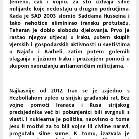
Jemenu, čak i vojno, za što izdvaja silne
milijarde koje nedostaju u drugim područjima.
Kada je SAD 2003 slomio Saddama Husseina i
tako nehotice eliminirao iransku protutežu,
Teheran je dobio slobodu djelovanja. Prvo je
rastao njegov utjecaj u Iraku, putem skupih
vjerskih i gospodarskih aktivnosti u svetištima
u Najafu i Karbeli, zatim putem golemih
ulaganja u južnom Iraku i pružanjem pomoći u
skupom naoružanju antiameričkim milicijama.
Najkasnije od 2012. Iran se je zajedno s
Hezbollahom upleo u sirijski građanski rat. Bez
vojne pomoći Iranaca i Rusa sirijskog
predsjednika već bi pobunjenici bili svrgnuli s
vlasti. I nuklearna je politika, neovisno o tome
jesu li motivi za to bili vojne ili civilne naravi,
progutala silne sume. K tomu, izazvala je