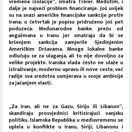
vremena izolacije“, smatra Treier. Međutim, i
dalje je najveći problem financiranje. Još uvijek
su na snazi američke financijske sankcije protiv
Irana; u četvrtak je popisu pridruženo još pet
poduzeća. Međunarodne banke prežu od
angažmana u Iranu jer smatraju da bi se
kršenjem sankcija zamjerile Sjedinjenim
Američkim Državama. Mnoge lokalne banke
odlučuju se za ulaganja, ali to nije dovoljno za
velike projekte. Iranska vlada često ne ulaže u
istraživanje, modernu upravu ili nove ceste, već
radije sva sredstva usmjerava u svoje ambicije
za jačanjem vlasti.
„Za Iran, ali ne za Gazu, Siriju ili Libanon“,
skandiraju prosvjednici kritizirajući vanjsku
politiku. Islamska Republika u međuvremenu se
uplela u konflikte u Iranu, Siriji, Libanonu i