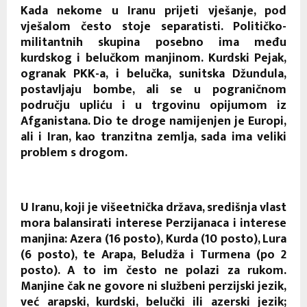
Kada nekome u Iranu prijeti vješanje, pod
vješalom često stoje separatisti. Političko-
militantnih skupina posebno ima među
kurdskog i belučkom manjinom. Kurdski Pejak,
ogranak PKK-a, i belučka, sunitska Džundula,
postavljaju bombe, ali se u pograničnom
području upliću i u trgovinu opijumom iz
Afganistana. Dio te droge namijenjen je Europi,
ali i Iran, kao tranzitna zemlja, sada ima veliki
problem s drogom.
U Iranu, koji je višeetnička država, središnja vlast
mora balansirati interese Perzijanaca i interese
manjina: Azera (16 posto), Kurda (10 posto), Lura
(6 posto), te Arapa, Beludža i Turmena (po 2
posto). A to im često ne polazi za rukom.
Manjine čak ne govore ni službeni perzijski jezik,
već arapski, kurdski, belučki ili azerski jezik;