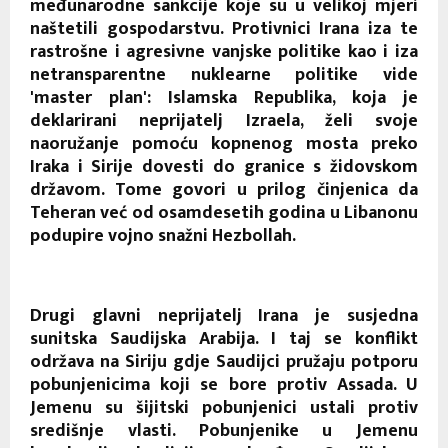
međunarodne sankcije koje su u velikoj mjeri
naštetili gospodarstvu. Protivnici Irana iza te
rastrošne i agresivne vanjske politike kao i iza
netransparentne nuklearne politike vide
'master plan': Islamska Republika, koja je
deklarirani neprijatelj Izraela, želi svoje
naoružanje pomoću kopnenog mosta preko
Iraka i Sirije dovesti do granice s židovskom
državom. Tome govori u prilog činjenica da
Teheran već od osamdesetih godina u Libanonu
podupire vojno snažni Hezbollah.
Drugi glavni neprijatelj Irana je susjedna
sunitska Saudijska Arabija. I taj se konflikt
održava na Siriju gdje Saudijci pružaju potporu
pobunjenicima koji se bore protiv Assada. U
Jemenu su šijitski pobunjenici ustali protiv
središnje vlasti. Pobunjenike u Jemenu