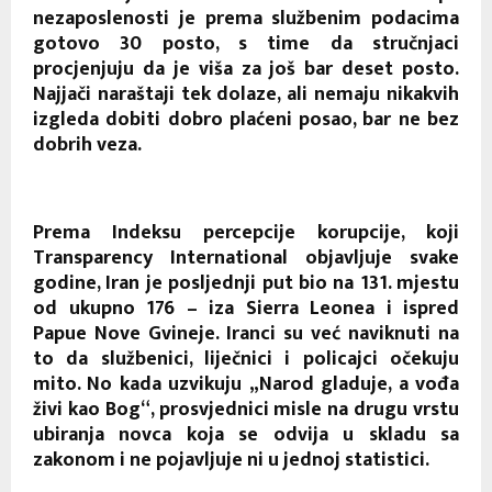
nezaposlenosti je prema službenim podacima
gotovo 30 posto, s time da stručnjaci
procjenjuju da je viša za još bar deset posto.
Najjači naraštaji tek dolaze, ali nemaju nikakvih
izgleda dobiti dobro plaćeni posao, bar ne bez
dobrih veza.
Prema Indeksu percepcije korupcije, koji
Transparency International objavljuje svake
godine, Iran je posljednji put bio na 131. mjestu
od ukupno 176 – iza Sierra Leonea i ispred
Papue Nove Gvineje. Iranci su već naviknuti na
to da službenici, liječnici i policajci očekuju
mito. No kada uzvikuju „Narod gladuje, a vođa
živi kao Bog“, prosvjednici misle na drugu vrstu
ubiranja novca koja se odvija u skladu sa
zakonom i ne pojavljuje ni u jednoj statistici.