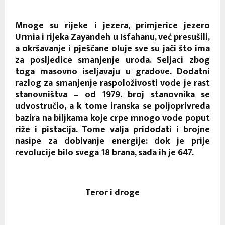
Mnoge su rijeke i jezera, primjerice jezero
Urmia i rijeka Zayandeh u Isfahanu, već presušili,
a okršavanje i pješčane oluje sve su jači što ima
za posljedice smanjenje uroda. Seljaci zbog
toga masovno iseljavaju u gradove. Dodatni
razlog za smanjenje raspoloživosti vode je rast
stanovništva – od 1979. broj stanovnika se
udvostručio, a k tome iranska se poljoprivreda
bazira na biljkama koje crpe mnogo vode poput
riže i pistacija. Tome valja pridodati i brojne
nasipe za dobivanje energije: dok je prije
revolucije bilo svega 18 brana, sada ih je 647.
Teror i droge