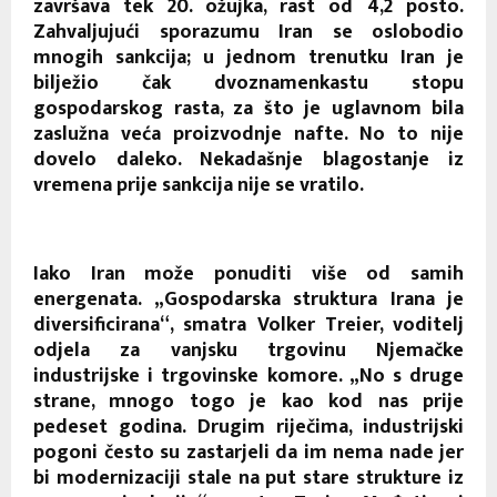
završava tek 20. ožujka, rast od 4,2 posto.
Zahvaljujući sporazumu Iran se oslobodio
mnogih sankcija; u jednom trenutku Iran je
bilježio čak dvoznamenkastu stopu
gospodarskog rasta, za što je uglavnom bila
zaslužna veća proizvodnje nafte. No to nije
dovelo daleko. Nekadašnje blagostanje iz
vremena prije sankcija nije se vratilo.
Iako Iran može ponuditi više od samih
energenata. „Gospodarska struktura Irana je
diversificirana“, smatra Volker Treier, voditelj
odjela za vanjsku trgovinu Njemačke
industrijske i trgovinske komore. „No s druge
strane, mnogo togo je kao kod nas prije
pedeset godina. Drugim riječima, industrijski
pogoni često su zastarjeli da im nema nade jer
bi modernizaciji stale na put stare strukture iz