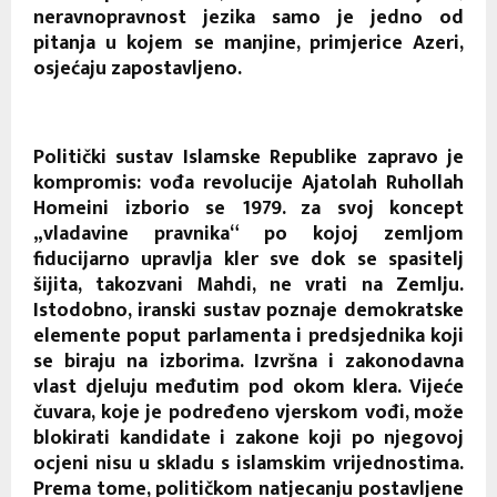
neravnopravnost jezika samo je jedno od
pitanja u kojem se manjine, primjerice Azeri,
osjećaju zapostavljeno.
Politički sustav Islamske Republike zapravo je
kompromis: vođa revolucije Ajatolah Ruhollah
Homeini izborio se 1979. za svoj koncept
„vladavine pravnika“ po kojoj zemljom
fiducijarno upravlja kler sve dok se spasitelj
šijita, takozvani Mahdi, ne vrati na Zemlju.
Istodobno, iranski sustav poznaje demokratske
elemente poput parlamenta i predsjednika koji
se biraju na izborima. Izvršna i zakonodavna
vlast djeluju međutim pod okom klera. Vijeće
čuvara, koje je podređeno vjerskom vođi, može
blokirati kandidate i zakone koji po njegovoj
ocjeni nisu u skladu s islamskim vrijednostima.
Prema tome, političkom natjecanju postavljene