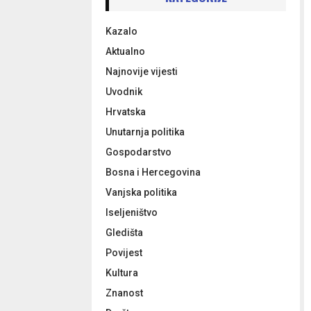
h
f
A
Kazalo
o
r
R
Aktualno
:
Najnovije vijesti
C
Uvodnik
H
Hrvatska
Unutarnja politika
Gospodarstvo
Bosna i Hercegovina
Vanjska politika
Iseljeništvo
Gledišta
Povijest
Kultura
Znanost