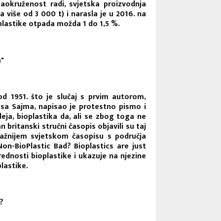
Zaokruženost radi, svjetska proizvodnja
a više od 3 000 t) i narasla je u 2016. na
oplastike otpada možda 1 do 1,5 %.
"
d 1951. što je slučaj s prvim autorom,
sa Sajma, napisao je protestno pismo i
eja, bioplastika da, ali se zbog toga ne
n britanski stručni časopis objavili su taj
važnijem svjetskom časopisu s područja
on-BioPlastic Bad? Bioplastics are just
rednosti bioplastike i ukazuje na njezine
plastike.
?