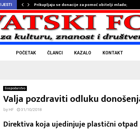
Prikupljaju se donacije za pomoć obitelji mladog…
IJESTI
POČETAK
ČLANCI
KAZALO
KONTAKT
Gospodarstvo
Valja pozdraviti odluku donošenj
by
HF
31/10/2018
Direktiva koja ujedinjuje plastični otpad