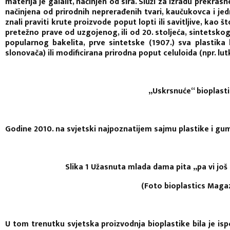
materija je galalit, načinjen od sira. Služi za izradu prekrasn
načinjena od prirodnih neprerađenih tvari, kaučukovca i jed
znali praviti krute proizvode poput lopti ili savitljive, kao
pretežno prave od uzgojenog, ili od 20. stoljeća, sintetsk
popularnog bakelita, prve sintetske (1907.) sva plastika b
slonovača) ili modificirana prirodna poput celuloida (npr. lut
„Uskrsnuće“ bioplast
Godine 2010. na svjetski najpoznatijem sajmu plastike i gume
Slika 1 Užasnuta mlada dama pita „pa vi još
(Foto bioplastics Maga
U tom trenutku svjetska proizvodnja bioplastike bila je isp