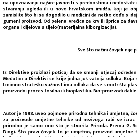
na upoznavanju najšire javnosti s prednostima i nedostatc
stvaranju ugleda ili u novo hrvatskom imidža, koji je obje
zamislite što bi se dogodilo u medicini da netko dođe s ide
gumeni proizvod. Od pelena, vrećica za krv ili šprica za dav
organa i dijelova u tijelo(materijalna kiborgizacija).
Sve što načini čovjek nije 
Iz Direktive proizlazi poticaj da se smanji utjecaj određen
Međutim u Direktivi se krije jedna još važnija odluka. Koj
Iznimno stratešku važnost ima odluka da se s motrišta plasti
proizvodni proces fosilna ili bioplastika. Bio-proizvodi dakle
Autor je 1998. uveo pojmove prirodna tehnika i umjetna, č
za proizvode umjetne tehnike od neživoga rabi se izraz 
prirodno je samo ono što je stvorila Priroda. Prema G. R
Ding). Što pravi čovjek to je umjetno, proizvod umjetne 