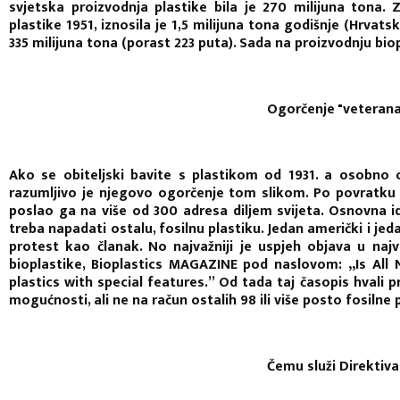
svjetska proizvodnja plastike bila je 270 milijuna tona. 
plastike 1951, iznosila je 1,5 milijuna tona godišnje (Hrvatsk
335 milijuna tona (porast 223 puta). Sada na proizvodnju bi
Ogorčenje "veterana
Ako se obiteljski bavite s plastikom od 1931. a osobno o
razumljivo je njegovo ogorčenje tom slikom. Po povratku 
poslao ga na više od 300 adresa diljem svijeta. Osnovna id
treba napadati ostalu, fosilnu plastiku. Jedan američki i jeda
protest kao članak. No najvažniji je uspjeh objava u naj
bioplastike, Bioplastics MAGAZINE pod naslovom: „Is All N
plastics with special features.” Od tada taj časopis hvali p
mogućnosti, ali ne na račun ostalih 98 ili više posto fosilne 
Čemu služi Direktiva