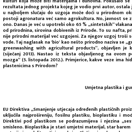
kulturi koja može biti materijalna i duhovna. Pokušalo s
rezultata jednog projekta kojeg je vodio prvi autor, ostala 
u najboljem slučaju do uzgoja može doći u prirodnom okru
postoji
agronatura
već samo
agrokultura
. No, javnost se z
ono. Danas je već u upotrebi oko 65 % „sintetskih“ vlakana 
od prirodnina, sirovina dobivenih iz Prirode. To su nafta, pri
nije prirodni materijal već uzgojeni. Za njegov uzgoj troši 
vode. Taj naglasak na '
bio'
kao nešto prirodno naziva se „g
greenwashing with agricultural products”, objavljen j
(siječanj 2013). Nastao iz teksta objavljenog na ovom 
mozga“ (5. listopada 2012.). Primjerice, kakve veze ima hid
plastenicima s Prirodom?
Umjetna plastika i g
EU Direktiva „Smanjenje utjecaja određenih plastičnih proi
uključila najprošireniju, fosilnu plastiku, bioplastiku i mo
Direktivi pod plastikom se podrazumijeva i njezina „se
smisleno. Bioplastika je stari umjetni materijal, star barem