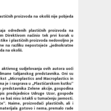
stičnih proizvoda na okoliš nije pobjeda
aja određenih plastičnih proizvoda na
tom Direktivom načinio tek prvi korak u
stike i plastičnih proizvoda nedovoljno je
rne na razliku nepostojeće „jednokratne
oda na okoliš.
aktivnog sudjelovanja ovih autora uoči
dmane talijanskog predstavnika. Oni su
tekst „Microplastics and Macroplastics in
na je i rasprava u „Plastičarskom kutku“
je predstavnika Zelene akcije, gospodina
opis predsjednice Udruge Uzor, gospođe
 se baš nisu istakli u tumačenju javnosti.
. Naime, proizvođači plastičnih, ali i
 materijala gotovo i nema, premalo rade