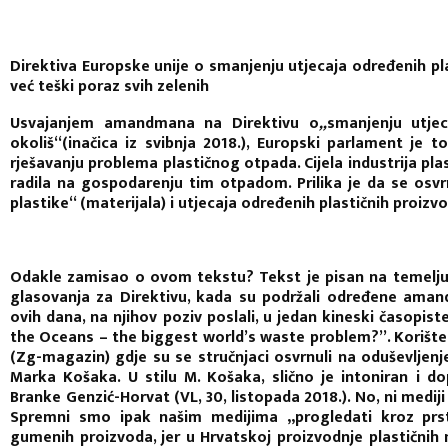
Direktiva Europske unije o smanjenju utjecaja određenih pla
već teški poraz svih zelenih
Usvajanjem amandmana na Direktivu o
„
smanjenju utjec
okoliš“(inačica iz svibnja 2018.), Europski parlament je 
rješavanju problema plastičnog otpada. Cijela industrija pla
radila na gospodarenju tim otpadom. Prilika je da se osv
plastike“ (materijala) i utjecaja određenih plastičnih proizv
Odakle zamisao o ovom tekstu? Tekst je pisan na temelju 
glasovanja za Direktivu, kada su podržali određene aman
ovih dana, na njihov poziv poslali, u jedan kineski časopis
the Oceans – the biggest world’s waste problem?”. Korište
(Zg-magazin) gdje su se stručnjaci osvrnuli na oduševljen
Marka Košaka. U stilu M. Košaka, slično je intoniran i d
Branke Genzić-Horvat (VL, 30, listopada 2018.). No, ni mediji
Spremni smo ipak našim medijima „progledati kroz prste“
gumenih proizvoda, jer u Hrvatskoj proizvodnje plastičnih