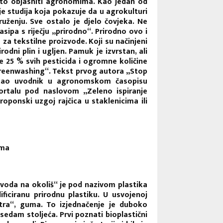
e to objasniti agronomima. Kao jedan od
je studija koja pokazuje da u agrokulturi
ženju. Sve ostalo je djelo čovjeka. Ne
asipa s riječju „prirodno“. Prirodno ovo i
za tekstilne proizvode. Koji su načinjeni
rodni plin i ugljen. Pamuk je izvrstan, ali
se 25 % svih pesticida i ogromne količine
reenwashing“. Tekst prvog autora „Stop
e kao uvodnik u agronomskom časopisu
portalu pod naslovom „Zeleno ispiranje
roponski uzgoj rajčica u staklenicima ili
uma
zvoda na okoliš“ je pod nazivom plastika
dificiranu prirodnu plastiku. U usvojenoj
stra“, guma. To izjednačenje je duboko
 sedam stoljeća. Prvi poznati bioplastični