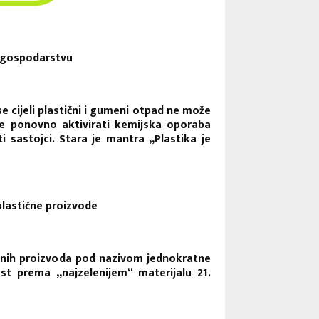
 gospodarstvu
se cijeli plastični i gumeni otpad ne može
 se ponovno aktivirati kemijska oporaba
ti sastojci. Stara je mantra „Plastika je
 plastične proizvode
ičnih proizvoda pod nazivom jednokratne
st prema „najzelenijem“ materijalu 21.