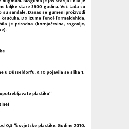
e dugmadi. Bioguma je još starija i bila je
ne biljke stare 3600 godina. Već tada su
 što su sandale. Danas se gumeni proizvodi
og kaučuka. Do izuma fenol-formaldehida,
ila je prirodna (kornjačevina, rogovlje,
ke).
ike
 u Düsseldorfu, K'10 pojavila se slika 1.
 upotrebljavate plastiku“
zine)
od 0,5 % svjetske plastike. Godine 2010.