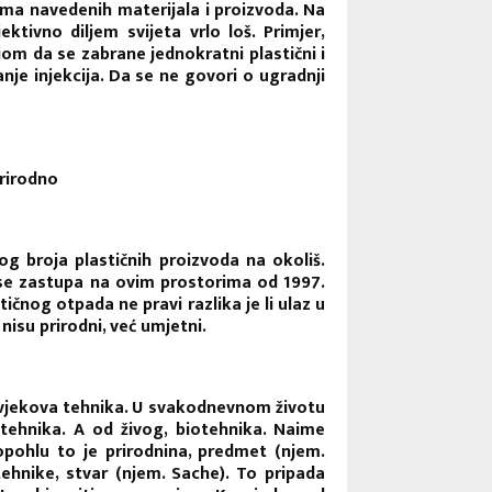
ima navedenih materijala i proizvoda. Na
ktivno diljem svijeta vrlo loš. Primjer,
jom da se zabrane jednokratni plastični i
anje injekcija. Da se ne govori o ugradnji
prirodno
og broja plastičnih proizvoda na okoliš.
a se zastupa na ovim prostorima od 1997.
čnog otpada ne pravi razlika je li ulaz u
 nisu prirodni, već umjetni.
ovjekova tehnika. U svakodnevnom životu
tehnika. A od živog, biotehnika. Naime
opohlu to je prirodnina,
predmet
(njem.
tehnike,
stvar
(njem. Sache). To pripada