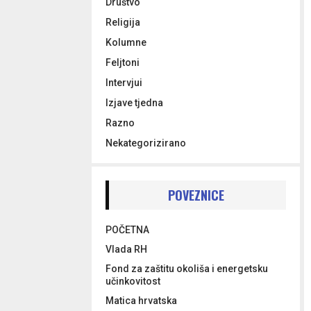
Društvo
Religija
Kolumne
Feljtoni
Intervjui
Izjave tjedna
Razno
Nekategorizirano
POVEZNICE
POČETNA
Vlada RH
Fond za zaštitu okoliša i energetsku
učinkovitost
Matica hrvatska