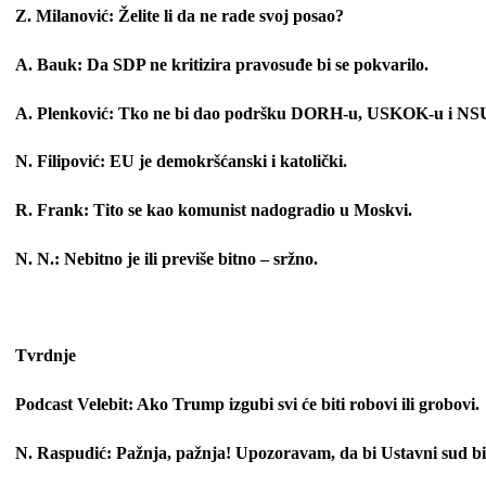
Z. Milanović: Želite li da ne rade svoj posao?
A. Bauk: Da SDP ne kritizira pravosuđe bi se pokvarilo.
A. Plenković: Tko ne bi dao podršku DORH-u, USKOK-u i 
N. Filipović: EU je demokršćanski i katolički.
R. Frank: Tito se kao komunist nadogradio u Moskvi.
N. N.: Nebitno je ili previše bitno – sržno.
Tvrdnje
Podcast Velebit: Ako Trump izgubi svi će biti robovi ili grobovi.
N. Raspudić: Pažnja, pažnja! Upozoravam, da bi Ustavni sud b