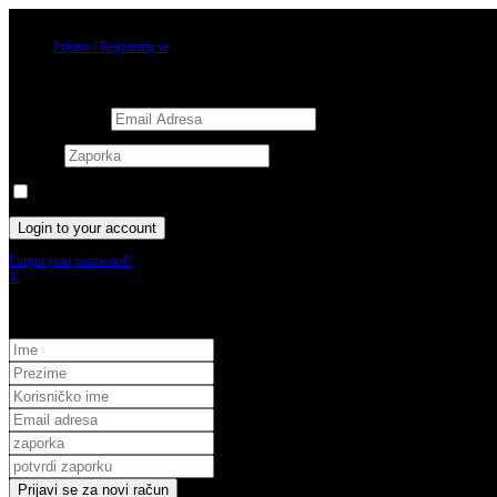
09/08/2026
Prijava / Registriraj se
Prijava
Username or email
Password
Keep me signed in until I sign out
Forgot your password?
X
Registracija