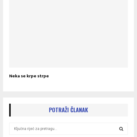
Neka se krpe strpe
POTRAŽI ČLANAK
S
e