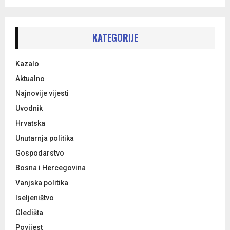
a
S
r
c
E
h
KATEGORIJE
f
A
o
Kazalo
r
R
:
Aktualno
C
Najnovije vijesti
Uvodnik
H
Hrvatska
Unutarnja politika
Gospodarstvo
Bosna i Hercegovina
Vanjska politika
Iseljeništvo
Gledišta
Povijest