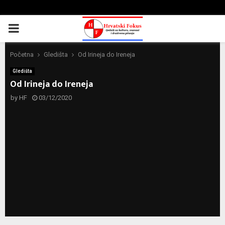
PRIMARY
MENU
Početna
Gledišta
Od Irineja do Ireneja
Gledišta
Od Irineja do Ireneja
by
HF
03/12/2020