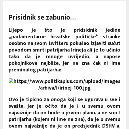
Prisidnik se zabunio…
Lijepo je što je pridsidnik jedine
„parlamentarne hrvatske političke“ stranke
osobno na svom twitteru pokušao izjaviti sućut
povodom smrti patrijarha Irineja ali je to učinio
tako da je mnoge uvrijedio, a napose
pokojnikove najbliže, jer ne zna čak ni ime
preminulog patrijarha:
Ovo je tipično za onoga koji se ugurava u sve i
svašta, jer je očito da je i u svemu ovom
najvažnije da on bude u prvom planu, a ne smrt
patrijarha (kojem ni ime ne zna), da je u svemu
ovom najvažnije da je on predsjednik DSHV-a,