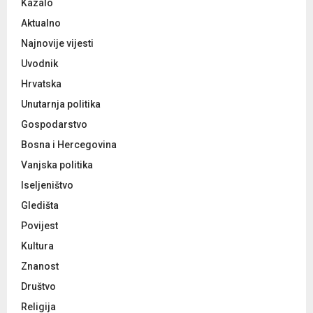
Kazalo
r
R
:
Aktualno
C
Najnovije vijesti
Uvodnik
H
Hrvatska
Unutarnja politika
Gospodarstvo
Bosna i Hercegovina
Vanjska politika
Iseljeništvo
Gledišta
Povijest
Kultura
Znanost
Društvo
Religija