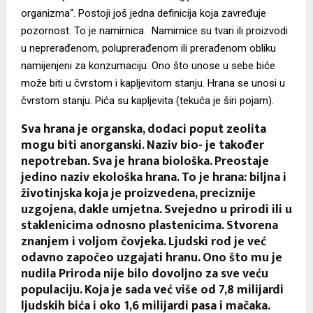
organizma“. Postoji još jedna definicija koja zavređuje
pozornost. To je namirnica. Namirnice su tvari ili proizvodi
u neprerađenom, poluprerađenom ili prerađenom obliku
namijenjeni za konzumaciju. Ono što unose u sebe biće
može biti u čvrstom i kapljevitom stanju. Hrana se unosi u
čvrstom stanju. Pića su kapljevita (tekuća je širi pojam).
Sva hrana je organska, dodaci poput zeolita
mogu biti anorganski. Naziv bio- je također
nepotreban. Sva je hrana biološka. Preostaje
jedino naziv ekološka hrana. To je hrana: biljna i
životinjska koja je proizvedena, preciznije
uzgojena, dakle umjetna. Svejedno u prirodi ili u
staklenicima odnosno plastenicima. Stvorena
znanjem i voljom čovjeka. Ljudski rod je već
odavno započeo uzgajati hranu. Ono što mu je
nudila Priroda nije bilo dovoljno za sve veću
populaciju. Koja je sada već više od 7,8 milijardi
ljudskih bića i oko 1,6 milijardi pasa i mačaka.