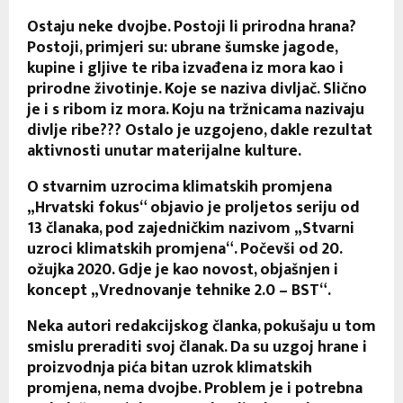
Ostaju neke dvojbe. Postoji li prirodna hrana?
Postoji, primjeri su: ubrane šumske jagode,
kupine i gljive te riba izvađena iz mora kao i
prirodne životinje. Koje se naziva divljač. Slično
je i s ribom iz mora. Koju na tržnicama nazivaju
divlje ribe??? Ostalo je uzgojeno, dakle rezultat
aktivnosti unutar materijalne kulture.
O stvarnim uzrocima klimatskih promjena
„Hrvatski fokus“ objavio je proljetos seriju od
13 članaka, pod zajedničkim nazivom „Stvarni
uzroci klimatskih promjena“. Počevši od 20.
ožujka 2020. Gdje je kao novost, objašnjen i
koncept „Vrednovanje tehnike 2.0 – BST“.
Neka autori redakcijskog članka, pokušaju u tom
smislu preraditi svoj članak. Da su uzgoj hrane i
proizvodnja pića bitan uzrok klimatskih
promjena, nema dvojbe. Problem je i potrebna