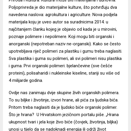
Poljoprivreda je dio materijalne kulture, što potvrđuju dva
navedena naslova: agrokultura i agriculture. Nova podjela
materijala koju je uveo autor sa suradnicima 2014. u
najčitanijem članku kojeg je objavio od kada je u mirovini,
poznaje polimere i nepolimere. Koji mogu biti organski i
anorganski (nepotreban naziv ne-organski). Kako se često
upotrebljava riječ polimeri za plastiku i gumu treba naglasiti.
Sva plastika i guma su polimeri, ali svi polimeri nisu plastika
i guma. Prvi organski polimeri: bjelančevine (sve češće
proteini), polisaharidi i nukleinske kiseline, stariji su više od
4 milijarde godina.
Ovdje nas zanimaju dvije skupine živih organskih polimera.
To su biljke i životinje, izvori hrane, ali pića za ljudska bića.
Pritom treba naglasiti da je ljudsko biće organski polimer.
Što je hrana? U Hrvatskom jezičnom portalu piše. „Hrana
ukupnost tvari i jela koje živo biće (čovjek, životinja, biljka)
unosi u tijelo da se nadoknadi energija ili održi život