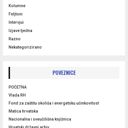
Kolumne
Feljtoni
Intervjui
Izjave tjedna
Razno
Nekategorizirano
POVEZNICE
POČETNA
Vlada RH
Fond za zaštitu okoliša i energetsku učinkovitost
Matica hrvatska
Nacionalna i sveučilišna knjižnica
Hrvatski državni arhiv