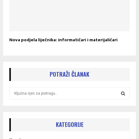
Nova podjela liječnika: informatičari i materijaličari
POTRAŽI ČLANAK
S
e
a
S
r
c
E
h
KATEGORIJE
f
A
o