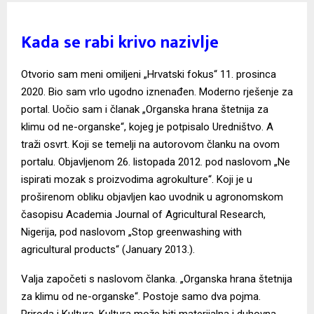
Kada se rabi krivo nazivlje
Otvorio sam meni omiljeni „Hrvatski fokus“ 11. prosinca
2020. Bio sam vrlo ugodno iznenađen. Moderno rješenje za
portal. Uočio sam i članak „Organska hrana štetnija za
klimu od ne-organske“, kojeg je potpisalo Uredništvo. A
traži osvrt. Koji se temelji na autorovom članku na ovom
portalu. Objavljenom 26. listopada 2012. pod naslovom „Ne
ispirati mozak s proizvodima agrokulture“. Koji je u
proširenom obliku objavljen kao uvodnik u agronomskom
časopisu Academia Journal of Agricultural Research,
Nigerija, pod naslovom „Stop greenwashing with
agricultural products“ (January 2013.).
Valja započeti s naslovom članka. „Organska hrana štetnija
za klimu od ne-organske“. Postoje samo dva pojma.
Priroda i Kultura. Kultura može biti materijalna i duhovna.