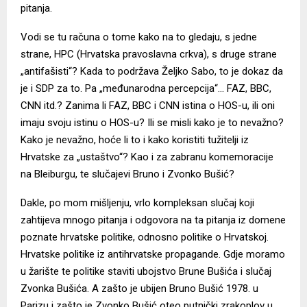
pitanja.
Vodi se tu računa o tome kako na to gledaju, s jedne
strane, HPC (Hrvatska pravoslavna crkva), s druge strane
„antifašisti“? Kada to podržava Željko Sabo, to je dokaz da
je i SDP za to. Pa „međunarodna percepcija“… FAZ, BBC,
CNN itd.? Zanima li FAZ, BBC i CNN istina o HOS-u, ili oni
imaju svoju istinu o HOS-u? Ili se misli kako je to nevažno?
Kako je nevažno, hoće li to i kako koristiti tužitelji iz
Hrvatske za „ustaštvo“? Kao i za zabranu komemoracije
na Bleiburgu, te slučajevi Bruno i Zvonko Bušić?
Dakle, po mom mišljenju, vrlo kompleksan slučaj koji
zahtijeva mnogo pitanja i odgovora na ta pitanja iz domene
poznate hrvatske politike, odnosno politike o Hrvatskoj.
Hrvatske politike iz antihrvatske propagande. Gdje moramo
u žarište te politike staviti ubojstvo Brune Bušića i slučaj
Zvonka Bušića. A zašto je ubijen Bruno Bušić 1978. u
Parizu i zašto je Zvonko Bušić oteo putnički zrakoplov u