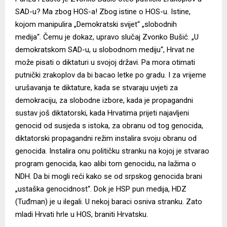
SAD-u? Ma zbog HOS-a! Zbog istine o HOS-u. Istine,
kojom manipulira „Demokratski svijet“ „slobodnih
medija“. Čemu je dokaz, upravo slučaj Zvonko Bušić. „U
demokratskom SAD-u, u slobodnom mediju“, Hrvat ne
može pisati o diktaturi u svojoj državi. Pa mora otimati
putnički zrakoplov da bi bacao letke po gradu. I za vrijeme
urušavanja te diktature, kada se stvaraju uvjeti za
demokraciju, za slobodne izbore, kada je propagandni
sustav još diktatorski, kada Hrvatima prijeti najavljeni
genocid od susjeda s istoka, za obranu od tog genocida,
diktatorski propagandni režim instalira svoju obranu od
genocida. Instalira onu političku stranku na kojoj je stvarao
program genocida, kao alibi tom genocidu, na lažima o
NDH. Da bi mogli reći kako se od srpskog genocida brani
„ustaška genocidnost“. Dok je HSP pun medija, HDZ
(Tuđman) je u ilegali. U nekoj baraci osniva stranku. Zato
mladi Hrvati hrle u HOS, braniti Hrvatsku.