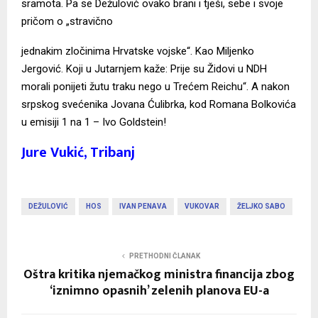
sramota. Pa se Dežulović ovako brani i tješi, sebe i svoje
pričom o „stravično
jednakim zločinima Hrvatske vojske“. Kao Miljenko
Jergović. Koji u Jutarnjem kaže: Prije su Židovi u NDH
morali ponijeti žutu traku nego u Trećem Reichu“. A nakon
srpskog svećenika Jovana Ćulibrka, kod Romana Bolkovića
u emisiji 1 na 1 – Ivo Goldstein!
Jure Vukić, Tribanj
DEŽULOVIĆ
HOS
IVAN PENAVA
VUKOVAR
ŽELJKO SABO
PRETHODNI ČLANAK
Oštra kritika njemačkog ministra financija zbog
‘iznimno opasnih’ zelenih planova EU-a