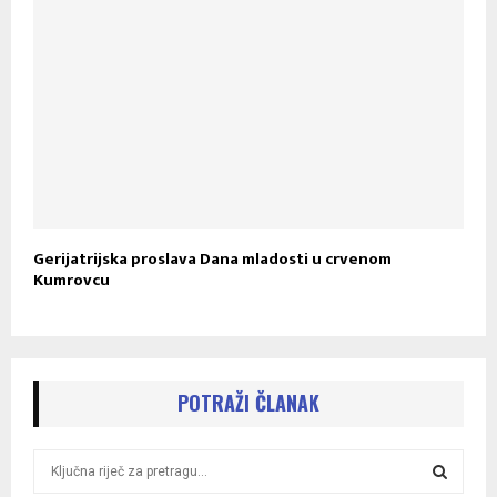
Gerijatrijska proslava Dana mladosti u crvenom
Kumrovcu
POTRAŽI ČLANAK
S
e