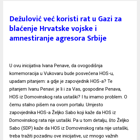
Dežulović već koristi rat u Gazi za
blaćenje Hrvatske vojske i
amnestiranje agresora Srbije
U ovu inicijativa Ivana Penave, da ovogodišnja
komemoracija u Vukovaru bude posvećena HOS-u,
upadam pitanjem: a gdje je zapovjednik HOS-a? Te
pitanjem Ivanu Penavi: je li i za Vas, gospodine Penava,
HOS iz Domovinskog rata ustaški? I tu imamo problem. O
čemu stalno pišem na ovom portalu. Umjesto
zapovjednika HOS-a Željko Sabo koji kaže da HOS iz
Domovinskog rata nije ustaški. Pa u tom detalju, što Željko
Sabo (SDP) kaže da HOS iz Domovinskog rata nije ustaški,
treba tražiti pozadinu ove inicijative, uz mnogo važnih