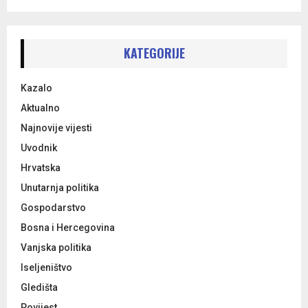
a
S
r
c
E
h
KATEGORIJE
f
A
o
Kazalo
r
R
:
Aktualno
C
Najnovije vijesti
Uvodnik
H
Hrvatska
Unutarnja politika
Gospodarstvo
Bosna i Hercegovina
Vanjska politika
Iseljeništvo
Gledišta
Povijest