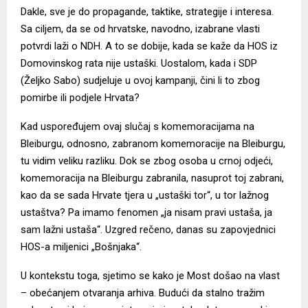
Dakle, sve je do propagande, taktike, strategije i interesa.
Sa ciljem, da se od hrvatske, navodno, izabrane vlasti
potvrdi laži o NDH. A to se dobije, kada se kaže da HOS iz
Domovinskog rata nije ustaški. Uostalom, kada i SDP
(Željko Sabo) sudjeluje u ovoj kampanji, čini li to zbog
pomirbe ili podjele Hrvata?
Kad uspoređujem ovaj slučaj s komemoracijama na
Bleiburgu, odnosno, zabranom komemoracije na Bleiburgu,
tu vidim veliku razliku. Dok se zbog osoba u crnoj odjeći,
komemoracija na Bleiburgu zabranila, nasuprot toj zabrani,
kao da se sada Hrvate tjera u „ustaški tor“, u tor lažnog
ustaštva? Pa imamo fenomen „ja nisam pravi ustaša, ja
sam lažni ustaša“. Uzgred rečeno, danas su zapovjednici
HOS-a miljenici „Bošnjaka“.
U kontekstu toga, sjetimo se kako je Most došao na vlast
– obećanjem otvaranja arhiva. Budući da stalno tražim