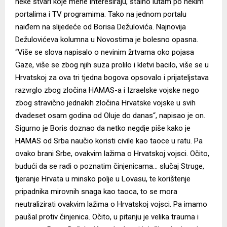
neke stvari koje mene interesiraju, stalno lutam po nekim
portalima i TV programima. Tako na jednom portalu
naiđem na slijedeće od Borisa Dežulovića. Najnovija
Dežulovićeva kolumna u Novostima je bolesno opasna.
“Više se slova napisalo o nevinim žrtvama oko pojasa
Gaze, više se zbog njih suza prolilo i kletvi bacilo, više se u
Hrvatskoj za ova tri tjedna bogova opsovalo i prijateljstava
razvrglo zbog zločina HAMAS-a i Izraelske vojske nego
zbog stravično jednakih zločina Hrvatske vojske u svih
dvadeset osam godina od Oluje do danas“, napisao je on.
Sigurno je Boris doznao da netko negdje piše kako je
HAMAS od Srba naučio koristi civile kao taoce u ratu. Pa
ovako brani Srbe, ovakvim lažima o Hrvatskoj vojsci. Očito,
budući da se radi o poznatim činjenicama… slučaj Struge,
tjeranje Hrvata u minsko polje u Lovasu, te korištenje
pripadnika mirovnih snaga kao taoca, to se mora
neutralizirati ovakvim lažima o Hrvatskoj vojsci. Pa imamo
paušal protiv činjenica. Očito, u pitanju je velika trauma i