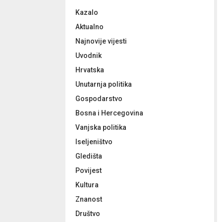
f
A
Kazalo
o
r
R
Aktualno
:
Najnovije vijesti
C
Uvodnik
H
Hrvatska
Unutarnja politika
Gospodarstvo
Bosna i Hercegovina
Vanjska politika
Iseljeništvo
Gledišta
Povijest
Kultura
Znanost
Društvo