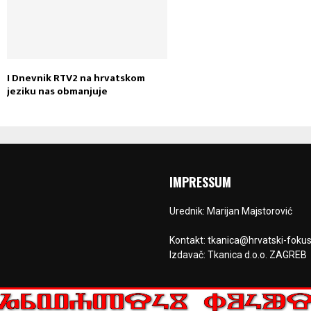
I Dnevnik RTV2 na hrvatskom
jeziku nas obmanjuje
IMPRESSUM
Urednik: Marijan Majstorović
Kontakt: tkanica@hrvatski-fokus
Izdavač: Tkanica d.o.o. ZAGREB