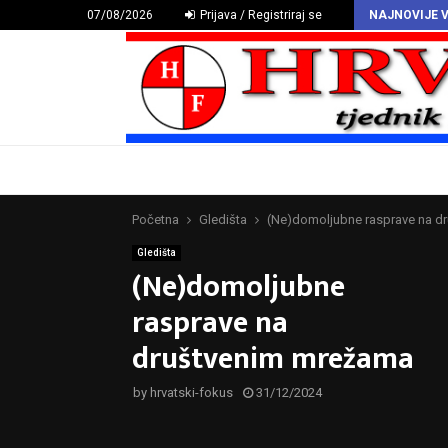
HAZU proglasio Deklaraciju o hrvatskomu povijesnom grbu
07/08/2026
Prijava / Registriraj se
NAJNOVIJE V
Početna
Gledišta
(Ne)domoljubne rasprave na d
Gledišta
(Ne)domoljubne
rasprave na
društvenim mrežama
by
hrvatski-fokus
31/12/2024