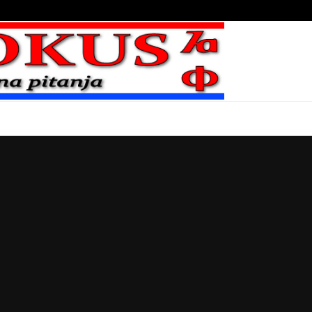
Bojni blaženika na nebesima