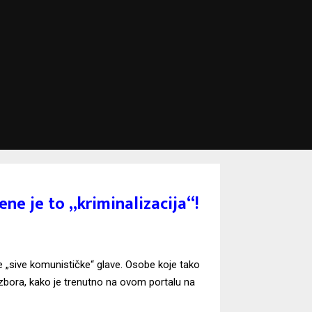
ne je to „kriminalizacija“!
ke „sive komunističke“ glave. Osobe koje tako
 izbora, kako je trenutno na ovom portalu na