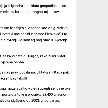
uju ili ignorira kandidata gospodina dr. sc.
vrede, da kako bi to mogao taj i takav
 tražim izjašnjenje, osobno kao od g. Valeka,
„Hrvatski nacionalni zločinac Plenković“ i to
oj tvrdnji. Ja sam taj moj stav ili uvjerenje
za kandidata g. Jonjića, kako bi mi ostali
i uvjerena osoba.
da nas pravi budalama, diktatura!? Kada pak
cija“, baš tako!!!
ju može svatko vidjeti i uvjeriti se, da je ove
 portalu a to je u prosjeku 32.400 u jednom
atistika službeno od 2003. g. do danas.