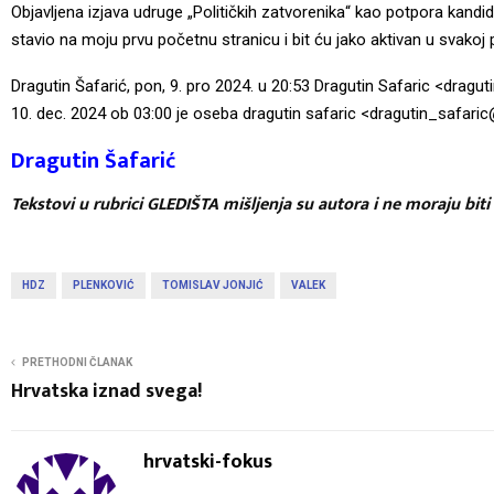
Objavljena izjava udruge „Političkih zatvorenika“ kao potpora kandi
stavio na moju prvu početnu stranicu i bit ću jako aktivan u svakoj pr
Dragutin Šafarić, pon, 9. pro 2024. u 20:53 Dragutin Safaric <
dragut
10. dec. 2024 ob 03:00 je oseba dragutin safaric <
dragutin_safar
Dragutin Šafarić
Tekstovi u rubrici GLEDIŠTA mišljenja su autora i ne moraju biti
HDZ
PLENKOVIĆ
TOMISLAV JONJIĆ
VALEK
PRETHODNI ČLANAK
Hrvatska iznad svega!
hrvatski-fokus