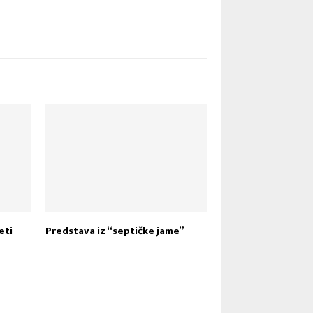
eti
Predstava iz “septičke jame”