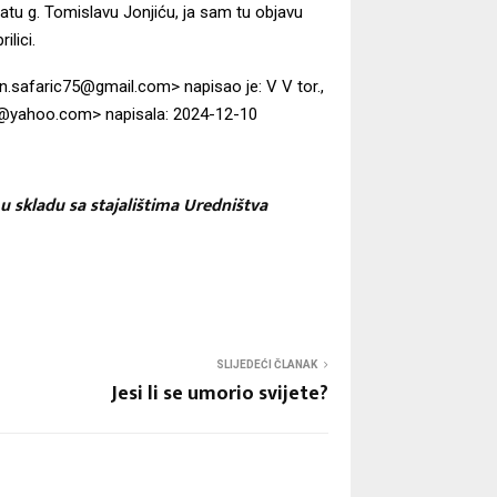
datu g. Tomislavu Jonjiću, ja sam tu objavu
ilici.
in.safaric75@gmail.com
> napisao je:
V V tor.,
ic@yahoo.com
> napisala: 2024-12-10
 u skladu sa stajalištima Uredništva
SLIJEDEĆI ČLANAK
Jesi li se umorio svijete?