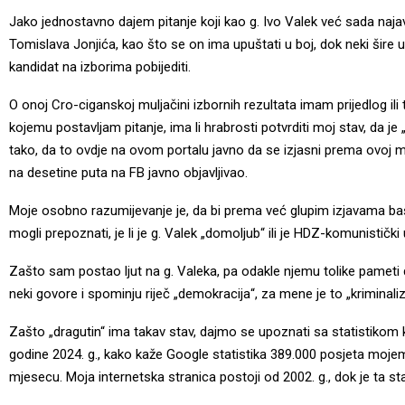
Jako jednostavno dajem pitanje koji kao g. Ivo Valek već sada najavlj
Tomislava Jonjića, kao što se on ima upuštati u boj, dok neki šire u
kandidat na izborima pobijediti.
O onoj Cro-ciganskoj muljačini izbornih rezultata imam prijedlog ili
kojemu postavljam pitanje, ima li hrabrosti potvrditi moj stav, da je 
tako, da to ovdje na ovom portalu javno da se izjasni prema ovoj moj
na desetine puta na FB javno objavljivao.
Moje osobno razumijevanje je, da bi prema već glupim izjavama baš 
mogli prepoznati, je li je g. Valek „domoljub“ ili je HDZ-komunističk
Zašto sam postao ljut na g. Valeka, pa odakle njemu tolike pameti 
neki govore i spominju riječ „demokracija“, za mene je to „kriminaliza
Zašto „dragutin“ ima takav stav, dajmo se upoznati sa statistikom ko
godine 2024. g., kako kaže Google statistika 389.000 posjeta mojem
mjesecu. Moja internetska stranica postoji od 2002. g., dok je ta st