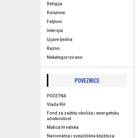
Religija
Kolumne
Feljtoni
Intervjui
Izjave tjedna
Razno
Nekategorizirano
POVEZNICE
POČETNA
Vlada RH
Fond za zaštitu okoliša i energetsku
učinkovitost
Matica hrvatska
Nacionalna i sveučilišna knjižnica