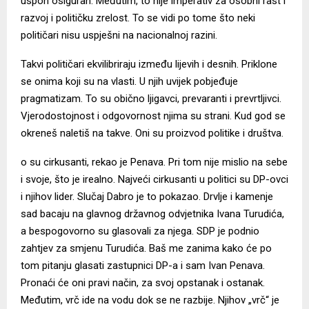
uspon osiguran. Međutim, to nije imperativ za osobni rast i
razvoj i političku zrelost. To se vidi po tome što neki
političari nisu uspješni na nacionalnoj razini.
Takvi političari ekvilibriraju između lijevih i desnih. Priklone
se onima koji su na vlasti. U njih uvijek pobjeđuje
pragmatizam. To su obično ljigavci, prevaranti i prevrtljivci.
Vjerodostojnost i odgovornost njima su strani. Kud god se
okreneš naletiš na takve. Oni su proizvod politike i društva.
o su cirkusanti, rekao je Penava. Pri tom nije mislio na sebe
i svoje, što je irealno. Najveći cirkusanti u politici su DP-ovci
i njihov lider. Slučaj Dabro je to pokazao. Drvlje i kamenje
sad bacaju na glavnog državnog odvjetnika Ivana Turudića,
a bespogovorno su glasovali za njega. SDP je podnio
zahtjev za smjenu Turudića. Baš me zanima kako će po
tom pitanju glasati zastupnici DP-a i sam Ivan Penava.
Pronaći će oni pravi način, za svoj opstanak i ostanak.
Međutim, vrč ide na vodu dok se ne razbije. Njihov „vrč“ je