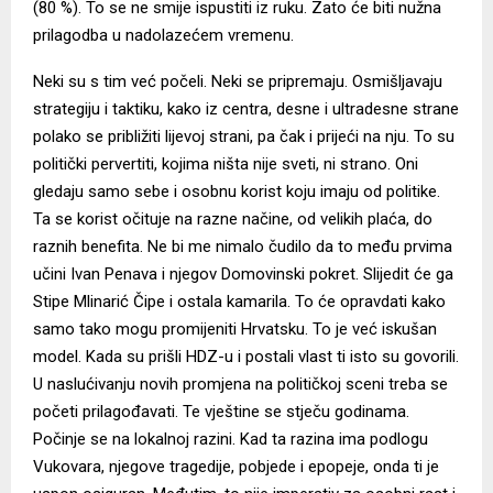
(80 %). To se ne smije ispustiti iz ruku. Zato će biti nužna
prilagodba u nadolazećem vremenu.
Neki su s tim već počeli. Neki se pripremaju. Osmišljavaju
strategiju i taktiku, kako iz centra, desne i ultradesne strane
polako se približiti lijevoj strani, pa čak i prijeći na nju. To su
politički pervertiti, kojima ništa nije sveti, ni strano. Oni
gledaju samo sebe i osobnu korist koju imaju od politike.
Ta se korist očituje na razne načine, od velikih plaća, do
raznih benefita. Ne bi me nimalo čudilo da to među prvima
učini Ivan Penava i njegov Domovinski pokret. Slijedit će ga
Stipe Mlinarić Čipe i ostala kamarila. To će opravdati kako
samo tako mogu promijeniti Hrvatsku. To je već iskušan
model. Kada su prišli HDZ-u i postali vlast ti isto su govorili.
U naslućivanju novih promjena na političkoj sceni treba se
početi prilagođavati. Te vještine se stječu godinama.
Počinje se na lokalnoj razini. Kad ta razina ima podlogu
Vukovara, njegove tragedije, pobjede i epopeje, onda ti je