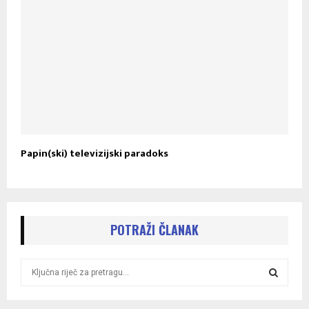
Papin(ski) televizijski paradoks
POTRAŽI ČLANAK
S
e
a
S