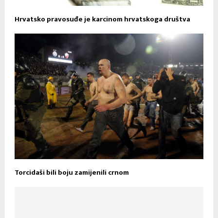
Hrvatsko pravosuđe je karcinom hrvatskoga društva
Torcidaši bili boju zamijenili crnom