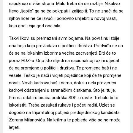
napuknuo s više strana. Malo treba da se razbije. Nikakvo
lijevo „ljepilo“ ga ne će pokrpati i zalijepiti. To ne znači da se
njihov lider ne će izvući i ponovno uhljebiti u novoj vlasti,
koja god i čija god ona bila.
Takvi likovi su premazani svim bojama. Na površinu izbije
ona boja koja prevladava u politici i društvu. Predviđa se da
će se na lokalnim izborima većina zacrvenjeti. Biti će to
poraz HDZ-a. Ono što slijedi na nacionalnoj razini utjecat
će na promjene u politici i društvu. Te promjene baš i ne
vesele. Teško je naći i vidjeti pojedince koji će te promjene
nositi. Novih kadrova baš i nema, dok su neki provjereni
kadrovi odstranjeni u stranačkim čistkama. Što je, tu je.
Prema odabiru birača podrška SDP-u raste. Trebalo bi to
iskoristiti. Treba zasukati rukave i početi raditi. Uzlet se
dogodio na trijumfalnoj pobjedi predsjedničkog kandidata
Zorana Milanovića. Na krilima te pobjede više se ne može
letjeti.