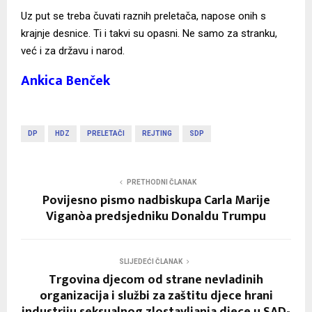
Uz put se treba čuvati raznih preletača, napose onih s
krajnje desnice. Ti i takvi su opasni. Ne samo za stranku,
već i za državu i narod.
Ankica Benček
DP
HDZ
PRELETAČI
REJTING
SDP
PRETHODNI ČLANAK
Povijesno pismo nadbiskupa Carla Marije
Viganòa predsjedniku Donaldu Trumpu
SLIJEDEĆI ČLANAK
Trgovina djecom od strane nevladinih
organizacija i službi za zaštitu djece hrani
industriju seksualnog zlostavljanja djece u SAD-