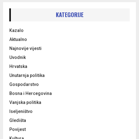
r
c
E
h
KATEGORIJE
f
A
o
Kazalo
r
R
:
Aktualno
C
Najnovije vijesti
Uvodnik
H
Hrvatska
Unutarnja politika
Gospodarstvo
Bosna i Hercegovina
Vanjska politika
Iseljeništvo
Gledišta
Povijest
Kultura