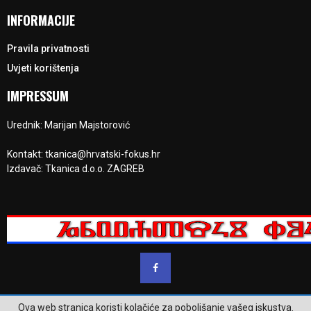
INFORMACIJE
Pravila privatnosti
Uvjeti korištenja
IMPRESSUM
Urednik: Marijan Majstorović
Kontakt: tkanica@hrvatski-fokus.hr
Izdavač: Tkanica d.o.o. ZAGREB
Ova web stranica koristi kolačiće za poboljšanje vašeg iskustva.
@2023 - www.hrvatski-fokus.hr. Sva prava su zadržana.