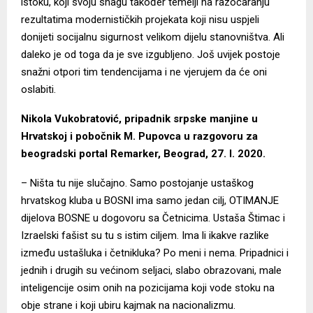
istoku, koji svoju snagu također temelji na razočaranju
rezultatima modernističkih projekata koji nisu uspjeli
donijeti socijalnu sigurnost velikom dijelu stanovništva. Ali
daleko je od toga da je sve izgubljeno. Još uvijek postoje
snažni otpori tim tendencijama i ne vjerujem da će oni
oslabiti.
Nikola Vukobratović, pripadnik srpske manjine u
Hrvatskoj i pobočnik M. Pupovca u razgovoru za
beogradski portal Remarker, Beograd, 27. I. 2020.
– Ništa tu nije slučajno. Samo postojanje ustaškog
hrvatskog kluba u BOSNI ima samo jedan cilj, OTIMANJE
dijelova BOSNE u dogovoru sa Četnicima. Ustaša Štimac i
Izraelski fašist su tu s istim ciljem. Ima li ikakve razlike
između ustašluka i četnikluka? Po meni i nema. Pripadnici i
jednih i drugih su većinom seljaci, slabo obrazovani, male
inteligencije osim onih na pozicijama koji vode stoku na
obje strane i koji ubiru kajmak na nacionalizmu.