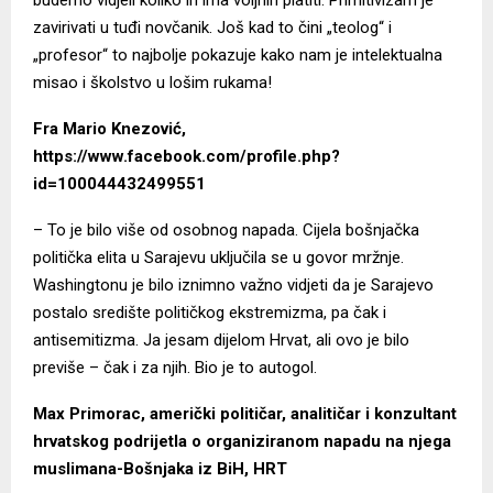
zavirivati u tuđi novčanik. Još kad to čini „teolog“ i
„profesor“ to najbolje pokazuje kako nam je intelektualna
misao i školstvo u lošim rukama!
Fra Mario Knezović
,
https://www.facebook.com/profile.php?
id=100044432499551
– To je bilo više od osobnog napada. Cijela bošnjačka
politička elita u Sarajevu uključila se u govor mržnje.
Washingtonu je bilo iznimno važno vidjeti da je Sarajevo
postalo središte političkog ekstremizma, pa čak i
antisemitizma. Ja jesam dijelom Hrvat, ali ovo je bilo
previše – čak i za njih. Bio je to autogol.
Max Primorac, američki političar, analitičar i konzultant
hrvatskog podrijetla o organiziranom napadu na njega
muslimana-Bošnjaka iz BiH, HRT