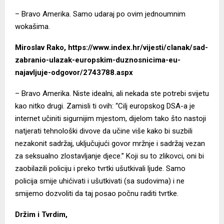
– Bravo Amerika. Samo udaraj po ovim jednoumnim
wokašima.
Miroslav Rako
, https://www.index.hr/vijesti/clanak/sad-
zabranio-ulazak-europskim-duznosnicima-eu-
najavljuje-odgovor/2743788.aspx
– Bravo Amerika. Niste idealni, ali nekada ste potrebi svijetu
kao nitko drugi. Zamisli ti ovih: “Cilj europskog DSA-a je
internet učiniti sigurnijim mjestom, dijelom tako što nastoji
natjerati tehnološki divove da učine više kako bi suzbili
nezakonit sadržaj, uključujući govor mržnje i sadržaj vezan
za seksualno zlostavljanje djece.” Koji su to zlikovci, oni bi
zaobilazili policiju i preko tvrtki ušutkivali ljude. Samo
policija smije uhićivati i ušutkivati (sa sudovima) i ne
smijemo dozvoliti da taj posao počnu raditi tvrtke.
Držim i Tvrdim
,