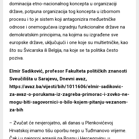
dominacija etno-nacionalnog koncepta u organizaciji
države, potpuna organizacija tog koncepta u izbornom
procesu i to je sistem koji antagonizira međuetničke
odnose i onemogućava izgradnju funkcionalne države na
demokratskim principima, na kojima su izgrađene sve
europske države, uključujući i one koje su multietničke, kao
što su Švicarska ili Belgija, na koje se ta politika često
poziva.
Elmir Sadiković, profesor Fakulteta političkih znanosti
Sveučilišta u Sarajevu, Dnevni avaz,
https://avaz.ba/vijesti/bih/1011606/elmir-sadikovic-
za-avaz-o-porukama-iz-zagreba-primorac-i-zovko-ne-
mogu-biti-sagovornici-o-bilo-kojem-pitanju-vezanom-
za-bih
– Zvučat će nevjerojatno, ali danas u Plenkovićevoj
Hrvatskoj imamo tišu oporbu nego u Tuđmanovo vrijeme.
Čak i u najgoroj agresiji na Bosnu i Hercegovinu, u