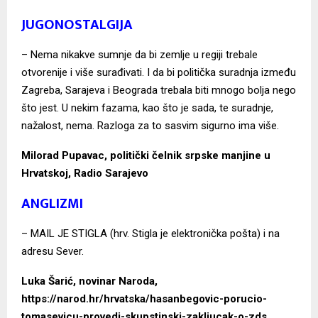
JUGONOSTALGIJA
– Nema nikakve sumnje da bi zemlje u regiji trebale
otvorenije i više surađivati. I da bi politička suradnja između
Zagreba, Sarajeva i Beograda trebala biti mnogo bolja nego
što jest. U nekim fazama, kao što je sada, te suradnje,
nažalost, nema. Razloga za to sasvim sigurno ima više.
Milorad Pupavac, politički čelnik srpske manjine u
Hrvatskoj, Radio Sarajevo
ANGLIZMI
– MAIL JE STIGLA (hrv. Stigla je elektronička pošta) i na
adresu Sever.
Luka Šarić, novinar Naroda,
https://narod.hr/hrvatska/hasanbegovic-porucio-
tomasevicu-provedi-skupstinski-zakljucak-o-zds