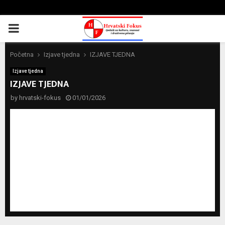
PRIMARY
MENU
Početna
Izjave tjedna
IZJAVE TJEDNA
Izjave tjedna
IZJAVE TJEDNA
by
hrvatski-fokus
01/01/2026