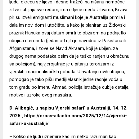
ljude, okreću se lijevo i desno tražeći na nišanu nemoćne
žrtve i ubijaju sve redom, ima i djece među žrtvama, Krvavi
pir su izveli emigranti muslimani koje je Australija primila i
dala im novi dom i utočište, a kako je planiran uz Židovski
praznik Hanuka ovaj datum smrti te obzirom na podrijetlo
ubojica i terorista (jedan od njih je navodno iz Pakistana ili
Afganistana, i zove se Navid Akraam, koji je ubijen, za
drugog nema podataka osim da je teško ranjen u obračunu
sa policijom), najvjerojatnije je u pitanju terorizam iz
vjerskih i nacionalističkih pobuda. U hvatanju ovih ubojica,
pomogao je tako pišu mediji vlasnik jedne radnje voća u
tom gradu po imenu Ahmad, policija istražuje dublje detalje,
motive i uzroke ovog masakra.
Đ.
Alibegić, u napisu Vjerski safari’ u Australiji, 14. 12.
2025.,
https://cross-atlantic.com/2025/12/14/vjerski-
safari-u-australiji/
– Koliko se ljudi uznemire kad im netko razuman kao