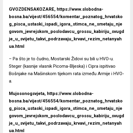
GVOZDENSAKOZARE, https://www.slobodna-
bosna.ba/vijest/456554/komentar_poznatog_hrvatsko
g_pisca_ustaski_ispadi_igora_stimca_ne_smetaju_nje
govom_jevrejskom_poslodavcu_grossu_kabiriju_svugd
je_u_svijetu_takvi_podrzavaju_krvavi_rezim_netanyah
ua.html
– Pa što je to čudno, Mostarski Židovi su bili u HVO-u.
Steger (kasnije vlasnik Picoma-Bljeska) i Cipra ispitivao
Bošnjake na Mašinskom tijekom rata između Armije i HVO-
a.
Mujosonogsvjeta, https://www.slobodna-
bosna.ba/vijest/456554/komentar_poznatog_hrvatsko
g_pisca_ustaski_ispadi_igora_stimca_ne_smetaju_nje
govom_jevrejskom_poslodavcu_grossu_kabiriju_svugd
je_u_svijetu_takvi_podrzavaju_krvavi_rezim_netanyah
ua.html