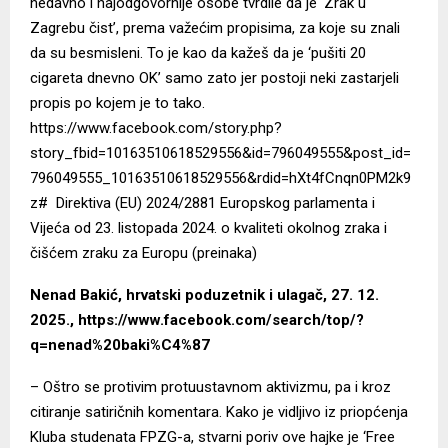
nedavno i najodgovornije osobe tvrdile da je ‘Zrak u
Zagrebu čist’, prema važećim propisima, za koje su znali
da su besmisleni. To je kao da kažeš da je ‘pušiti 20
cigareta dnevno OK’ samo zato jer postoji neki zastarjeli
propis po kojem je to tako.
https://www.facebook.com/story.php?
story_fbid=10163510618529556&id=796049555&post_id=
796049555_10163510618529556&rdid=hXt4fCnqn0PM2k9
z#
Direktiva (EU) 2024/2881 Europskog parlamenta i
Vijeća od 23. listopada 2024. o kvaliteti okolnog zraka i
čišćem zraku za Europu (preinaka)
Nenad Bakić, hrvatski poduzetnik i ulagač, 27. 12.
2025., https://www.facebook.com/search/top/?
q=nenad%20baki%C4%87
– Oštro se protivim protuustavnom aktivizmu, pa i kroz
citiranje satiričnih komentara. Kako je vidljivo iz priopćenja
Kluba studenata FPZG-a, stvarni poriv ove hajke je ‘Free