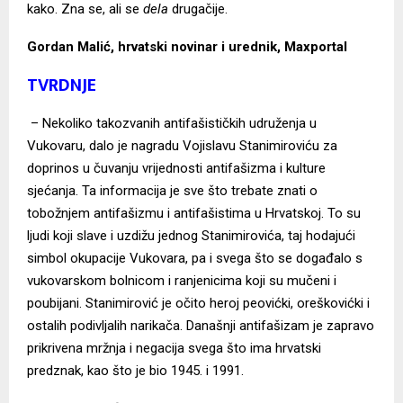
kako. Zna se, ali se
dela
drugačije.
Gordan Malić, hrvatski novinar i urednik, Maxportal
TVRDNJE
– Nekoliko takozvanih antifašističkih udruženja u
Vukovaru, dalo je nagradu Vojislavu Stanimiroviću za
doprinos u čuvanju vrijednosti antifašizma i kulture
sjećanja. Ta informacija je sve što trebate znati o
tobožnjem antifašizmu i antifašistima u Hrvatskoj. To su
ljudi koji slave i uzdižu jednog Stanimirovića, taj hodajući
simbol okupacije Vukovara, pa i svega što se događalo s
vukovarskom bolnicom i ranjenicima koji su mučeni i
poubijani. Stanimirović je očito heroj peovićki, oreškovićki i
ostalih podivljalih narikača. Današnji antifašizam je zapravo
prikrivena mržnja i negacija svega što ima hrvatski
predznak, kao što je bio 1945. i 1991.