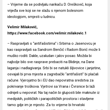
– Vrijeme da se podivljalu narikaču D. Orešković, koja
vrijeđa sve koji se ne slažu s njenom bolesnom
ideologijom, smjesti u ludnicu.
Velimir Milaković,
https://www.facebook.com/velimir.milakovic.1
– Raspravljati s “antifašistima” i Srbima o Jasenovcu je
kao raspravljati sa Sandrom Benčić i Radom Borić može li
muško roditi. Dakle, uzaludan i jalov posao. Možda bi
najbolje bilo sve rasprave prebaciti na Blidinje, na Dane
laganja i nadlagivanja. Srbi bi se natukli šljivovice i janjetine,
osvajali bi prva mjesta a zagrebački “antifašisti” bi plaćali
račune. Vjerojatno bi i EU dao nepovratna sredstva za
pokrivanje troškova. Vjetrovi sa Vrana i Čvrsnice bi laži
odnijeli u nepovrat. Na taj način bi gluposti bile maknute iz
medijskih, političkih i parapolitičkih prostora i stavljene
tamo gdje im je mjesto. Za to vrijeme bi hrvatski