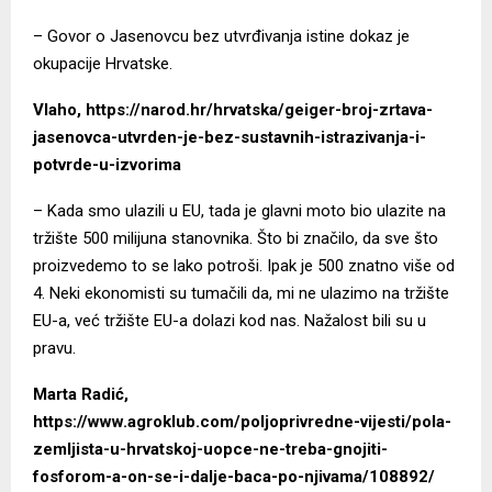
– Govor o Jasenovcu bez utvrđivanja istine dokaz je
okupacije Hrvatske.
Vlaho
,
https://narod.hr/hrvatska/geiger-broj-zrtava-
jasenovca-utvrden-je-bez-sustavnih-istrazivanja-i-
potvrde-u-izvorima
– Kada smo ulazili u EU, tada je glavni moto bio ulazite na
tržište 500 milijuna stanovnika. Što bi značilo, da sve što
proizvedemo to se lako potroši. Ipak je 500 znatno više od
4. Neki ekonomisti su tumačili da, mi ne ulazimo na tržište
EU-a, već tržište EU-a dolazi kod nas. Nažalost bili su u
pravu.
Marta Radić
,
https://www.agroklub.com/poljoprivredne-vijesti/pola-
zemljista-u-hrvatskoj-uopce-ne-treba-gnojiti-
fosforom-a-on-se-i-dalje-baca-po-njivama/108892/