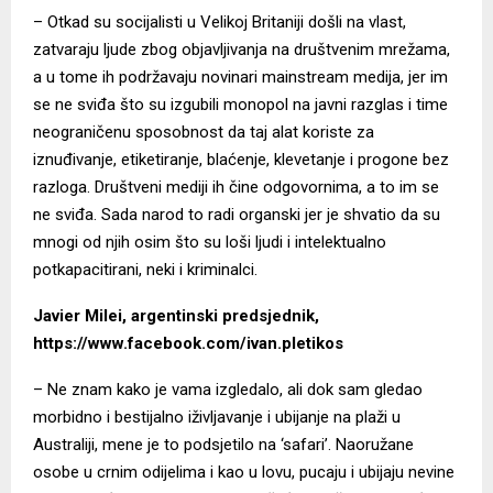
– Otkad su socijalisti u Velikoj Britaniji došli na vlast,
zatvaraju ljude zbog objavljivanja na društvenim mrežama,
a u tome ih podržavaju novinari mainstream medija, jer im
se ne sviđa što su izgubili monopol na javni razglas i time
neograničenu sposobnost da taj alat koriste za
iznuđivanje, etiketiranje, blaćenje, klevetanje i progone bez
razloga. Društveni mediji ih čine odgovornima, a to im se
ne sviđa. Sada narod to radi organski jer je shvatio da su
mnogi od njih osim što su loši ljudi i intelektualno
potkapacitirani, neki i kriminalci.
Javier Milei, argentinski predsjednik,
https://www.facebook.com/ivan.pletikos
– Ne znam kako je vama izgledalo, ali dok sam gledao
morbidno i bestijalno iživljavanje i ubijanje na plaži u
Australiji, mene je to podsjetilo na ‘safari’. Naoružane
osobe u crnim odijelima i kao u lovu, pucaju i ubijaju nevine