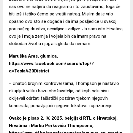
nas ovo ne natjera da reagiramo i to zaustavimo, toga će
biti još i teško ćemo se vratiti natrag. Mislim da je vrlo
opasno ovo sto se događa i da ima posljedice u svakoj
pori našeg društva, nevidljive i vidljive. Ja sam isto Hrvatica,
ovo je i moja zemlja i voljela bih da imam pravo na
slobodan život u njoj, a izgleda da nemam.
Maruška Aras, glumica,
https://www.facebook.com/search/top/?
q=Tesla%20District
– Unatoč brojnim kontroverzama, Thompson je nastavio
okupljati veliku bazu obožavatelja, od kojih neki nisu
oklijevali održati fašistički pozdrav tijekom njegovih
koncerata, ponavljajući njegove tekstove i uprizorenje.
Ovako je pisao 2. IV. 2025. belgijski RTL o Hrvatskoj,
Hrvatima i Marku Perkoviću Thompsonu,
https://www.rtl.be/people/news/polemique-en-croatie-