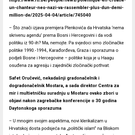
un-chanteur-neo-nazi-va-rassembler-plus-dun-demi-
million-de/2025-04-04/article/745040
– Što znači izjava premijera Plenkovića da Hrvatska ‘nema
skrivenu agendu’ prema Bosni i Hercegovini i da vodi
politiku iz 90-ih? Ma, nemojte. Pa svjedoci smo zločinačke
politike 1990.-1994., Karađorđeva, Graza i sporazuma o
podjeli Bosne i Hercegovine – politike koja je u Haagu
osuđena za agresiju i zajednički zločinački pothvat.
Safet Oručević, nekadašnji gradonačelnik i
dogradonačelnik Mostara, a sada direktor Centra za
mir i multietničku suradnju u Mostaru ovako zbori u
objavi nakon zagrebačke konferencije o 30 godina
Daytonskoga sporazuma
– U mnogim svojim aspektima, novi klerikalizam u
Hrvatskoj dosta podsjeća na „politički islam” na Bliskom