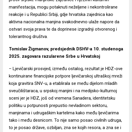
manifestacija, mogu potaknuti neželjene i nekontrolirane
reakcije i u Republici Srbiji, gdje hrvatska zajednica kao
aktivna nacionalna manjina svakodnevno ulaže napore da
ostvari svoja prava te da doprinese izgradnji otvorenog i
tolerantnog društva.
Tomislav Žigmanov, predsjednik DSHV-a 10. studenoga
2025. zagovara razularene Srbe u Hrvatskoj
– Ljevičarski prosvjed, između ostalog, rezultat je HDZ-ove
kontinuirane financijske potpore ljevičarskoj ultraškoj mreži
koja gravitira SNV-u, a etablirala se među dijelom mladih
sveučilištaraca, u srpskoj manjini i na medijsko-kulturnoj
sceni jer je HDZ, još od vremena Sanadera, identitetsku
politiku u potpunosti prepustio nevladinom sektoru,
manjinama i udrugaškim kartelima kako među ljevičarima
tako i među desnicom. To nije samo posao civilnih udruga,
to je posao države, ozbiljan, zna se kojih resora, a zna se i