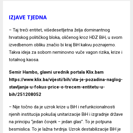
IZJAVE TJEDNA
– Taj treći entitet, višedesetljetna želja dominantnog
hrvatskog političkog bloka, oličenog kroz HDZ BiH, u svom
izvedbenom obliku značio bi kraj BiH kakvu poznajemo.
Takva ideja za sobom neminovno vuče vagon rizika, krize i
totalnog kaosa.
Semir Hambo, glavni urednik portala
Klix
.bam
https://www.klix.ba/vijesti/bih/sta-je-pozadina-naglog-
stavljanja-u-fokus-price-o-trecem-entitetu-u-
bih/251208052
– Nije točno da je uzrok krize u BiH i nefunkcionalnosti
njenih institucija pokušaj unitarizacije BiH i izgradnje države
na principu “jedan čovjek – jedan glas”. To je potpuna
besmislica. To je lažna tvrdnja. Uzrok destabilizacije BiH je