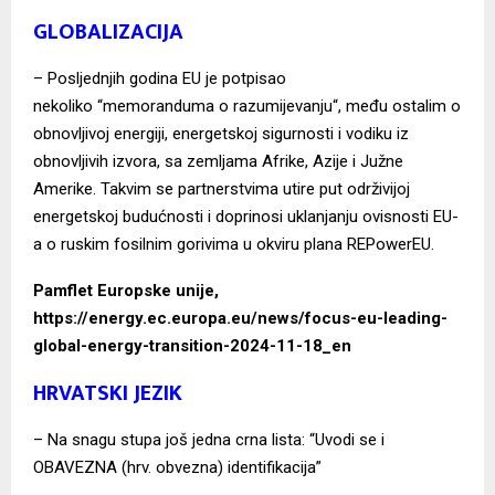
GLOBALIZACIJA
– Posljednjih godina EU je potpisao
nekoliko
“memoranduma o razumijevanju
“, među ostalim o
obnovljivoj energiji, energetskoj sigurnosti i vodiku iz
obnovljivih izvora, sa zemljama Afrike, Azije i Južne
Amerike. Takvim se partnerstvima utire put održivijoj
energetskoj budućnosti i doprinosi uklanjanju ovisnosti EU-
a o ruskim fosilnim gorivima u okviru
plana REPowerEU
.
Pamflet Europske unije,
https://energy.ec.europa.eu/news/focus-eu-leading-
global-energy-transition-2024-11-18_en
HRVATSKI JEZIK
– Na snagu stupa još jedna crna lista: “Uvodi se i
OBAVEZNA (hrv. obvezna) identifikacija”