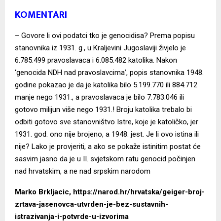
KOMENTARI
– Govore li ovi podatci tko je genocidisa? Prema popisu
stanovnika iz 1931. g., u Kraljevini Jugoslaviji živjelo je
6.785.499 pravoslavaca i 6.085.482 katolika. Nakon
‘genocida NDH nad pravoslavcima’, popis stanovnika 1948.
godine pokazao je da je katolika bilo 5.199.770 ili 884.712
manje nego 1931., a pravoslavaca je bilo 7.783.046 ili
gotovo milijun više nego 1931.! Broju katolika trebalo bi
odbiti gotovo sve stanovništvo Istre, koje je katoličko, jer
1931. god. ono nije brojeno, a 1948. jest. Je li ovo istina ili
nije? Lako je provjeriti, a ako se pokaže istinitim postat će
sasvim jasno da je u II. svjetskom ratu genocid počinjen
nad hrvatskim, a ne nad srpskim narodom
Marko Brkljacic
,
https://narod.hr/hrvatska/geiger-broj-
zrtava-jasenovca-utvrden-je-bez-sustavnih-
istrazivanja-i-potvrde-u-izvorima