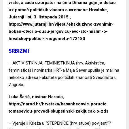
vrste, a sada uzurpator na čelu Dinama gdje je došao
uz pomoć političkih vladara suvremene Hrvatske,
Jutarnji list, 3. listopada 2015.,
https://www.jutarnji.hr/vijesti/ekskluzivno-zvonimir-
boban-otvorio-dusu-jergovicu-evo-sto-mislim-o-
hrvatskoj-politici-i-nogometu-172183
SRBIZMI
– AKTIVISTKINJA, FEMINISTKINJA (hrv. Aktivistica,
feministica) i novinarka HRT-a Maja Sever uputila je mail na
nekoliko adresa Fakulteta političkih znanosti Sveučilišta u
Zagrebu.
Luka Šarić, novinar Naroda,
https://narod.hr/hrvatska/hasanbegovic-porucio-
tomasevicu-provedi-skupstinski-zakljucak-o-zds
– Vjeruje li Krleža u “STEPENICE (hrv. stube) povijesti”?