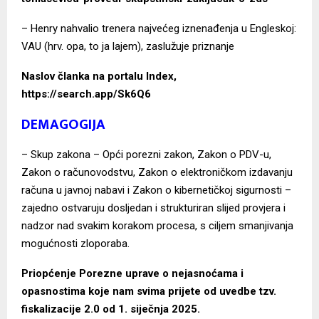
– Henry nahvalio trenera najvećeg iznenađenja u Engleskoj:
VAU (hrv. opa, to ja lajem), zaslužuje priznanje
Naslov članka na portalu Index,
https://search.app/Sk6Q6
DEMAGOGIJA
– Skup zakona – Opći porezni zakon, Zakon o PDV-u,
Zakon o računovodstvu, Zakon o elektroničkom izdavanju
računa u javnoj nabavi i Zakon o kibernetičkoj sigurnosti –
zajedno ostvaruju dosljedan i strukturiran slijed provjera i
nadzor nad svakim korakom procesa, s ciljem smanjivanja
mogućnosti zloporaba.
Priopćenje Porezne uprave o nejasnoćama i
opasnostima koje nam svima prijete od uvedbe tzv.
fiskalizacije 2.0 od 1. siječnja 2025.