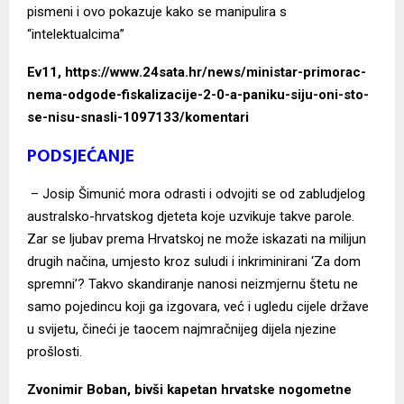
pismeni i ovo pokazuje kako se manipulira s
“intelektualcima”
Ev11, https://www.24sata.hr/news/ministar-primorac-
nema-odgode-fiskalizacije-2-0-a-paniku-siju-oni-sto-
se-nisu-snasli-1097133/komentari
PODSJEĆANJE
– Josip Šimunić mora odrasti i odvojiti se od zabludjelog
australsko-hrvatskog djeteta koje uzvikuje takve parole.
Zar se ljubav prema Hrvatskoj ne može iskazati na milijun
drugih načina, umjesto kroz suludi i inkriminirani ‘Za dom
spremni’? Takvo skandiranje nanosi neizmjernu štetu ne
samo pojedincu koji ga izgovara, već i ugledu cijele države
u svijetu, čineći je taocem najmračnijeg dijela njezine
prošlosti.
Zvonimir Boban, bivši kapetan hrvatske nogometne