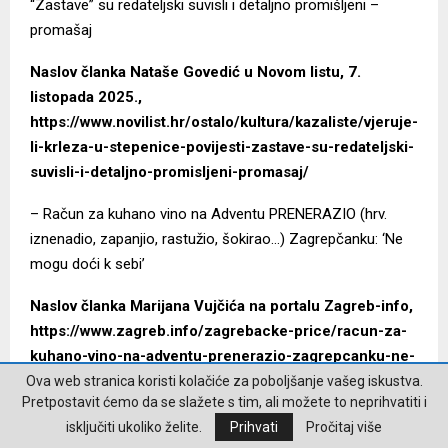
“Zastave” su redateljski suvisli i detaljno promišljeni –
promašaj
Naslov članka Nataše Govedić u Novom listu, 7.
listopada 2025.,
https://www.novilist.hr/ostalo/kultura/kazaliste/vjeruje-
li-krleza-u-stepenice-povijesti-zastave-su-redateljski-
suvisli-i-detaljno-promisljeni-promasaj/
– Račun za kuhano vino na Adventu PRENERAZIO (hrv.
iznenadio, zapanjio, rastužio, šokirao…) Zagrepčanku: ‘Ne
mogu doći k sebi’
Naslov članka Marijana Vujčića na portalu Zagreb-info,
https://www.zagreb.info/zagrebacke-price/racun-za-
kuhano-vino-na-adventu-prenerazio-zagrepcanku-ne-
mogu-doci-k-sebi/798476/
Ova web stranica koristi kolačiće za poboljšanje vašeg iskustva.
Pretpostavit ćemo da se slažete s tim, ali možete to neprihvatiti i
– Novi detalji incidenta na Zametu: ‘Skupina osoba s
isključiti ukoliko želite.
Prihvati
Pročitaj više
kapuljačama čekala je kraj autobusa srpskih KARATISTA…