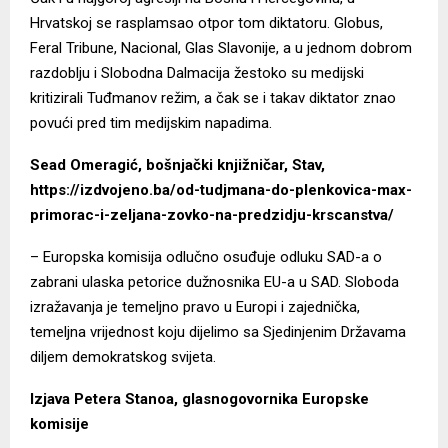
Hrvatskoj se rasplamsao otpor tom diktatoru. Globus,
Feral Tribune, Nacional, Glas Slavonije, a u jednom dobrom
razdoblju i Slobodna Dalmacija žestoko su medijski
kritizirali Tuđmanov režim, a čak se i takav diktator znao
povući pred tim medijskim napadima.
Sead Omeragić, bošnjački knjižničar, Stav,
https://izdvojeno.ba/od-tudjmana-do-plenkovica-max-
primorac-i-zeljana-zovko-na-predzidju-krscanstva/
– Europska komisija odlučno osuđuje odluku SAD-a o
zabrani ulaska petorice dužnosnika EU-a u SAD. Sloboda
izražavanja je temeljno pravo u Europi i zajednička,
temeljna vrijednost koju dijelimo sa Sjedinjenim Državama
diljem demokratskog svijeta.
Izjava Petera Stanoa, glasnogovornika Europske
komisije