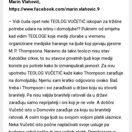
Marin Vlahović,
https://www.facebook.com/marin.vlahovic.9
– Vidi čuda opet neki TEOLOG VUČETIĆ iskopan za tržišne
potrebe udara na istinu i domoljube!? Puknem od smijeha
kad vidim TEOLOGE koje mediji zlorabe u vremenu
organizirane medijske harange na ljude koji pjevaju pjesme
M. P. Thompsona. Naravno da takvi teolozi nisu stav
Katoličke crkve, to su stavovi privatnih ljudi koje mediji
koriste po potrebi kako bi izmanipulirali javnost. Za ovu
upotrebu TEOLOG VUČETIĆ kaže kako Thompson zarađuje
na domoljublju. Njemu sam kratko odgovorio ovako: Baš
treba i Thompson i svi zarađivati u državi koju su stvorili
branitelji. Pa nisu valjda branitelji ratovali da u državi
zarađuju samo neprijatelji i oni koji je ne vole. A dotični
Vučetić isto u Domovini zarađuje za koju su branitelji
ratovali. A osim toga ljudi su svojom voljom platili ulaznice.
Neka Vučetić isto počne naplaćivati svoje usluge pa
budemo vidjeli koliko ih ima voljnih platiti. Primitivizam je