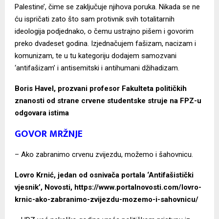
Palestine’, čime se zaključuje njihova poruka.
Nikada se ne
ću ispričati zato što sam protivnik svih totalitarnih
ideologija podjednako, o čemu ustrajno pišem i govorim
preko dvadeset godina. Izjednačujem fašizam, nacizam i
komunizam, te u tu kategoriju dodajem samozvani
‘antifašizam’ i antisemitski i antihumani džihadizam.
Boris Havel, prozvani profesor Fakulteta političkih
znanosti od strane crvene studentske struje na FPZ-u
odgovara istima
GOVOR MRŽNJE
– Ako zabranimo crvenu zvijezdu, možemo i šahovnicu.
Lovro Krnić, jedan od osnivača portala ‘Antifašistički
vjesnik’, Novosti,
https://www.portalnovosti.com/lovro-
krnic-ako-zabranimo-zvijezdu-mozemo-i-sahovnicu/