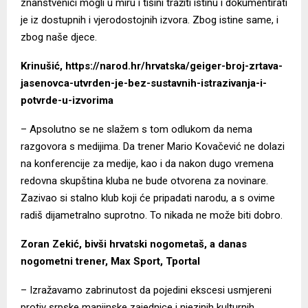
znanstvenici mogli u miru i tišini tražiti istinu i dokumentirati
je iz dostupnih i vjerodostojnih izvora. Zbog istine same, i
zbog naše djece.
Krinušić
,
https://narod.hr/hrvatska/geiger-broj-zrtava-
jasenovca-utvrden-je-bez-sustavnih-istrazivanja-i-
potvrde-u-izvorima
– Apsolutno se ne slažem s tom odlukom da nema
razgovora s medijima. Da trener Mario Kovačević ne dolazi
na konferencije za medije, kao i da nakon dugo vremena
redovna skupština kluba ne bude otvorena za novinare.
Zazivao si stalno klub koji će pripadati narodu, a s ovime
radiš dijametralno suprotno. To nikada ne može biti dobro.
Zoran Zekić, bivši hrvatski nogometaš, a danas
nogometni trener, Max Sport, Tportal
– Izražavamo zabrinutost da pojedini ekscesi usmjereni
protiv srpske manjinske zajednice i njezinih kulturnih