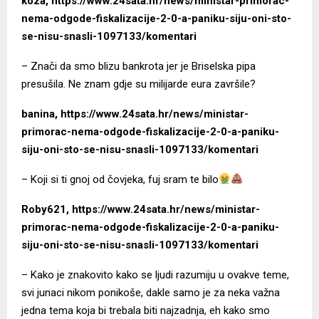
koza, https://www.24sata.hr/news/ministar-primorac-
nema-odgode-fiskalizacije-2-0-a-paniku-siju-oni-sto-
se-nisu-snasli-1097133/komentari
– Znači da smo blizu bankrota jer je Briselska pipa
presušila. Ne znam gdje su milijarde eura završile?
banina, https://www.24sata.hr/news/ministar-
primorac-nema-odgode-fiskalizacije-2-0-a-paniku-
siju-oni-sto-se-nisu-snasli-1097133/komentari
– Koji si ti gnoj od čovjeka, fuj sram te bilo
Roby621,
https://www.24sata.hr/news/ministar-
primorac-nema-odgode-fiskalizacije-2-0-a-paniku-
siju-oni-sto-se-nisu-snasli-1097133/komentari
– Kako je znakovito kako se ljudi razumiju u ovakve teme,
svi junaci nikom ponikoše, dakle samo je za neka važna
jedna tema koja bi trebala biti najzadnja, eh kako smo