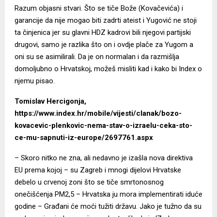
Razum objasni stvari. Što se tiče Bože (Kovačevića) i
garancije da nije mogao biti zadrti ateist i Yugović ne stoji
ta činjenica jer su glavni HDZ kadrovi bili njegovi partijski
drugovi, samo je razlika što on i ovdje plače za Yugom a
oni su se asimilirali. Da je on normalan i da razmišlja
domoljubno o Hrvatskoj, možeš misliti kad i kako bi Index o
njemu pisao.
Tomislav Hercigonja
,
https://www.index.hr/mobile/vijesti/clanak/bozo-
kovacevic-plenkovic-nema-stav-o-izraelu-ceka-sto-
ce-mu-sapnuti-iz-europe/2697761.aspx
– Skoro nitko ne zna, ali nedavno je izašla nova direktiva
EU prema kojoj – su Zagreb i mnogi dijelovi Hrvatske
debelo u crvenoj zoni što se tiče smrtonosnog
onečišćenja PM2,5 – Hrvatska ju mora implementirati iduće
godine – Građani će moći tužiti državu. Jako je tužno da su