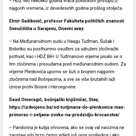
– HDZ već nekoliko godina vraća političkom pristupu iz
najgorih vremena, iz devedesetih godina prošlog stoljeća.
Elmir Sadiković, profesor Fakulteta političkih znanosti
Sveučilišta u Sarajevu, Dnevni avaz
– Na Međunarodnom sudu u Haagu Tuđman, Šušak i
Bobetko su posthumno osuđeni za udruženi zločinački
pothvat, kao i HDZ BiH. U Tuđmanovo vrijeme pisalo se o
tim zločinima i presudama pred međunarodnim sudom. Za
vrijeme Plenkovića uporno se šuti o brojnim najgorim
zločinima nad Bošnjacima, a sve se više brutalnih laži
iznosi protiv Bosne i Hercegovine.
Sead Omeragić, bošnjački knjižničar, Stav,
https://izdvojeno.ba/od-tudjmana-do-plenkovica-max-
primorac-i-zeljana-zovko-na-predzidju-krscanstva/
– Pandorina je kutija otvorena, ako se ovaj val nacizma ne
zaustavi vrlo brzo ćemo vidjeti još gore posljedice i ako