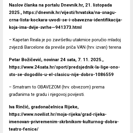
Naslov članka na portalu Dnevnik.hr, 21. listopada
2025.,
https://dnevnik.hr/vijesti/hrvatska/na-snagu-
crna-lista-kockara-uvodi-se-i-obavezna-identifikacija-
koja-ima-dvije-svrhe—941373.html
– Kapetan Reala je po završetku utakmice poručio mladoj
zvijezdi Barcelone da previše priča VAN (hrv. izvan) terena
Petar Božičević
, novinar 24 sata, 7. 11. 2025.,
https://www.24sata.hr/sport/predsjednik-la-lige-ono-
sto-se-dogodilo-u-el-clasicu-nije-dobro-1086559
– Smatram to OBAVEZOM (hrv. obvezom) prema
građanima te gradu i njegovoj povijesti.
Iva Rinčić, gradonačelnica Rijeke,
https://www.novilist.hr/moja-rijeka/grad-rijeka-
imenovan-privremenim-skrbnikom-kulturnog-dobra-
teatro-fenice/