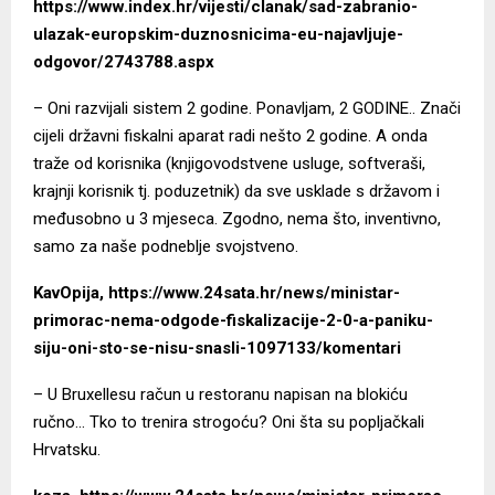
https://www.index.hr/vijesti/clanak/sad-zabranio-
ulazak-europskim-duznosnicima-eu-najavljuje-
odgovor/2743788.aspx
– Oni razvijali sistem 2 godine. Ponavljam, 2 GODINE.. Znači
cijeli državni fiskalni aparat radi nešto 2 godine. A onda
traže od korisnika (knjigovodstvene usluge, softveraši,
krajnji korisnik tj. poduzetnik) da sve usklade s državom i
međusobno u 3 mjeseca. Zgodno, nema što, inventivno,
samo za naše podneblje svojstveno.
KavOpija, https://www.24sata.hr/news/ministar-
primorac-nema-odgode-fiskalizacije-2-0-a-paniku-
siju-oni-sto-se-nisu-snasli-1097133/komentari
– U Bruxellesu račun u restoranu napisan na blokiću
ručno… Tko to trenira strogoću? Oni šta su popljačkali
Hrvatsku.