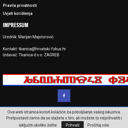
Pravila privatnosti
Uvjeti korištenja
IMPRESSUM
Urednik: Marijan Majstorović
Kontakt: tkanica@hrvatski-fokus.hr
Izdavač: Tkanica d.o.o. ZAGREB
Ova web stranica koristi kolačiće za poboljšanje vašeg iskustva.
@2023 - www.hrvatski-fokus.hr. Sva prava su zadržana.
Pretpostavit ćemo da se slažete s tim, ali možete to neprihvatiti i
isključiti ukoliko želite.
Prihvati
Pročitaj više
Pravila privatnosti
Uvjeti korištenja