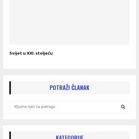
Svijet u XXI. stoljeću
POTRAŽI ČLANAK
S
e
a
S
r
c
E
h
KATEGORIJE