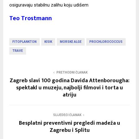
osiguravaju stabilnu zalihu koju udišem
Teo Trostmann
FITOPLANKTON
KISIK
MORSKE ALGE
PROCHLOROCOCCUS
TRAVE
PRETHODNI ČLANAK
Zagreb slavi 100 godina Davida Attenborougha:
spektakl u muzeju, najbolji filmovi i torta u
atriju
SLIJEDEĆI ČLANAK
Besplatni preventivni pregledi madeža u
Zagrebu i Splitu