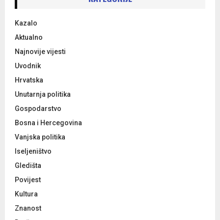
f
A
o
Kazalo
r
R
:
Aktualno
C
Najnovije vijesti
Uvodnik
H
Hrvatska
Unutarnja politika
Gospodarstvo
Bosna i Hercegovina
Vanjska politika
Iseljeništvo
Gledišta
Povijest
Kultura
Znanost