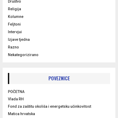
Društvo
Religija
Kolumne
Feljtoni
Intervjui
Izjave tjedna
Razno
Nekategorizirano
POVEZNICE
POČETNA
Vlada RH
Fond za zaštitu okoliša i energetsku učinkovitost
Matica hrvatska