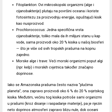
Fitoplankton: Ovi mikroskopski organizmi (alge i
cijanobakterije) plutaju na površini oceana i koriste
fotosintezu za proizvodnju energije, ispuštajući kisik
kao nusproizvod.
Prochlorococcus: Jedna specifična vrsta
cijanobakterije, toliko mala da ih milijuni stanu u kap
vode, sama proizvodi oko 20 % kisika u našoj biosferi
— što je više od svih tropskih prašuma na kopnu
zajedno.
Morske alge i trave: Veći morski organizmi poput algi
(npr. kelp) i morskih cvjetnica također značajno
doprinose.
Iako se Amazonska prašuma često naziva “plućima
planeta”, ona zapravo proizvodi oko 6 % do 20 % svjetskog
kisika. Međutim, većinu tog kisika potroše sami organizmi
u prašumi (kroz disanje i raspadanje materije), pa je njezin
neto doprinos atmosferi zapravo blizu nule, dok oceani