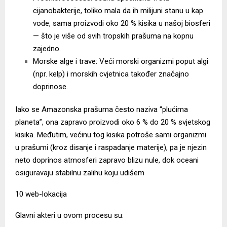
cijanobakterije, toliko mala da ih milijuni stanu u kap
vode, sama proizvodi oko 20 % kisika u našoj biosferi
— što je više od svih tropskih prašuma na kopnu
zajedno.
Morske alge i trave: Veći morski organizmi poput algi
(npr. kelp) i morskih cvjetnica također značajno
doprinose.
Iako se Amazonska prašuma često naziva “plućima
planeta”, ona zapravo proizvodi oko 6 % do 20 % svjetskog
kisika. Međutim, većinu tog kisika potroše sami organizmi
u prašumi (kroz disanje i raspadanje materije), pa je njezin
neto doprinos atmosferi zapravo blizu nule, dok oceani
osiguravaju stabilnu zalihu koju udišem
10 web-lokacija
Glavni akteri u ovom procesu su: