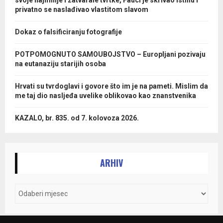
svoje najmilije i zatvarale tvrtke, Fauci je skrivao istinu i
privatno se naslađivao vlastitom slavom
Dokaz o falsificiranju fotografije
POTPOMOGNUTO SAMOUBOJSTVO – Europljani pozivaju
na eutanaziju starijih osoba
Hrvati su tvrdoglavi i govore što im je na pameti. Mislim da
me taj dio nasljeđa uvelike oblikovao kao znanstvenika
KAZALO, br. 835. od 7. kolovoza 2026.
ARHIV