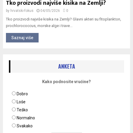
Tko proizvodi najviše kisika na Zemlji?
by
hrvatski-fokus
04/05/2026
0
Tko proizvodi najviše kisika na Zemlji? Glavni akteri su fitoplankton,
prochlorococcus, morske alge i trave...
Saznaj više
ANKETA
Kako podnosite vrućine?
Dobro
Loše
Teško
Normalno
Svakako