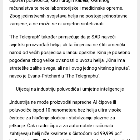
čipova i poluvodiča, kao i drugih kabela, kvantnog
računalstva te neke laboratorijske i medicinske opreme.
Zbog jedinstvenih svojstava helija ne postoje jednostavne
zamjene, a ne može se ni umjetno sintetizirati.
‘The Telegraph’ također primjećuje da je SAD najveći
svjetski proizvođač helija, ali ta činjenica ne štiti američki
narod od većih posljedica u lancu opskrbe. Kina je posebno
pogođena zbog velike ovisnosti o uvozu helija. „Kina ima
strateške zalihe svega, ali ne i ovog jednog vitalnog inputa“,
naveo je Evans-Pritchard u ‘The Telegraphu’.
Utjecaj na industriju poluvodiča i umjetne inteligencije
„Industrija ne može proizvoditi napredne AI čipove ili
poluvodiče ispod 10 nanometara bez helija ultra visoke
čistoće za hlađenje pločica i stabilizaciju plazme za
jetkanje. Čak i radni čipovi za automobile i računala
zahtijevaju helij niže kvalitete s čistoćom od 99,999 pc,”