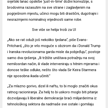
svjetski lanac opskrbe ‘just-in-time’ doživi konvulzije, s
brodovima razasutim na sve strane i zaglavljenim na
pogrješnom mjestu, učinci mogu biti drastični, dugotrajni i
nesrazmjerni nominalnoj vrijednosti same robe.
Sve više se helija troši za UI
„Ako se rat oduži još nekoliko tjedana“, piše Evans-
Pritchard, „što je vrlo moguće s obzirom da i Donald Trump
i Iranska revolucionarna garda misle da pobjeđuju“, postoje
samo dva rješenja. „Ili tržište uništava potražnju na svoj
nemilosrdan način, ili vlade interveniraju s hitnim mjerama i
donose teške odluke, nešto što vlada Sir Keira Starmera
nije sposobna ikada učiniti.”
„Za mlazno gorivo, dizel ili naftu, to bi moglo značiti okus
ratnog racioniranja. Za helij to bi uskoro moglo biti pitanje
dozvoljavaju li liberalne demokracije braći milijarderima iz
tehnološkog sektora da nadmaše sve ostale i gomilaju