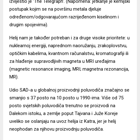
izvijestio je ‘The Telegraph’. (Napomena: jetkanje je kemijski
postupak kojim se na površinu metala djeluje
određenom/odgovarajućom razrijeđenom kiselinom i
drugim spojevima).
Helij nam je također potreban i za druge visoke prioritete: u
nuklearnoj energiji, naprednom naoružanju, zrakoplovstvu,
optičkim kabelima, kvantnom računalstvu, kromatografiji ili
za hlađenje supravodljivih magneta u MRI uređajima
(magnetic resonance imaging, MRI; magnetna rezonancija,
MR).
Udio SAD-a u globalnoj proizvodnji poluvodiča značajno se
smanjio s 37 posto na 10 posto u 1990-ima. Više od 75
posto svjetskih poluvodiča trenutno se proizvodi na
Dalekom istoku, a zemlje poput Tajvana i Juže Koreje
uveliko se oslanjaju na uvoz helija iz Katra, jer je helij
neophodan za njihovu proizvodnju poluvodiča.