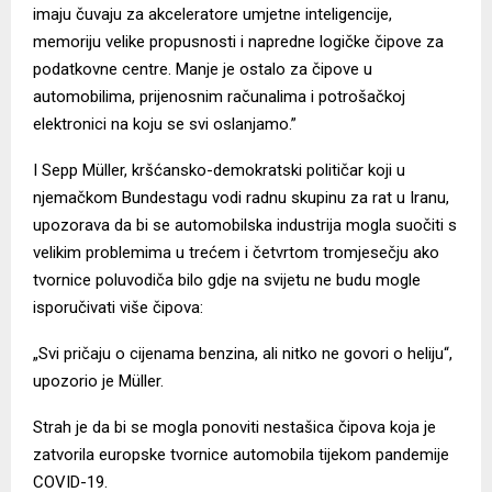
imaju čuvaju za akceleratore umjetne inteligencije,
memoriju velike propusnosti i napredne logičke čipove za
podatkovne centre. Manje je ostalo za čipove u
automobilima, prijenosnim računalima i potrošačkoj
elektronici na koju se svi oslanjamo.”
I Sepp Müller, kršćansko-demokratski političar koji u
njemačkom Bundestagu vodi radnu skupinu za rat u Iranu,
upozorava da bi se automobilska industrija mogla suočiti s
velikim problemima u trećem i četvrtom tromjesečju ako
tvornice poluvodiča bilo gdje na svijetu ne budu mogle
isporučivati više čipova:
„Svi pričaju o cijenama benzina, ali nitko ne govori o heliju“,
upozorio je Müller.
Strah je da bi se mogla ponoviti nestašica čipova koja je
zatvorila europske tvornice automobila tijekom pandemije
COVID-19.