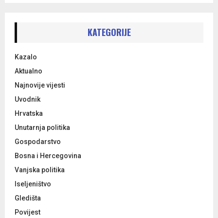
S
r
c
E
h
KATEGORIJE
f
A
o
Kazalo
r
R
:
Aktualno
C
Najnovije vijesti
Uvodnik
H
Hrvatska
Unutarnja politika
Gospodarstvo
Bosna i Hercegovina
Vanjska politika
Iseljeništvo
Gledišta
Povijest