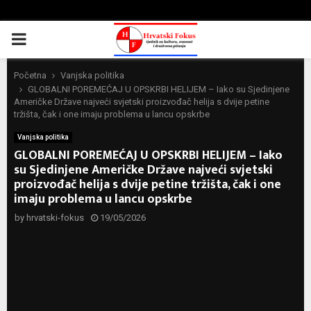
PRIMARY
MENU
Početna
Vanjska politika
GLOBALNI POREMEĆAJ U OPSKRBI HELIJEM – Iako su Sjedinjene
Američke Države najveći svjetski proizvođač helija s dvije petine
tržišta, čak i one imaju problema u lancu opskrbe
Vanjska politika
GLOBALNI POREMEĆAJ U OPSKRBI HELIJEM – Iako
su Sjedinjene Američke Države najveći svjetski
proizvođač helija s dvije petine tržišta, čak i one
imaju problema u lancu opskrbe
by
hrvatski-fokus
19/05/2026