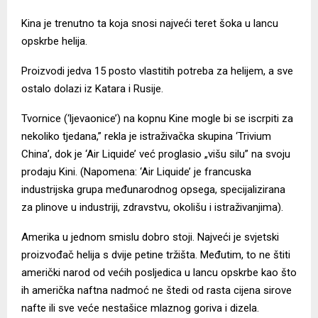
Kina je trenutno ta koja snosi najveći teret šoka u lancu
opskrbe helija.
Proizvodi jedva 15 posto vlastitih potreba za helijem, a sve
ostalo dolazi iz Katara i Rusije.
Tvornice (‘ljevaonice’) na kopnu Kine mogle bi se iscrpiti za
nekoliko tjedana,” rekla je istraživačka skupina ‘Trivium
China’, dok je ‘Air Liquide’ već proglasio „višu silu” na svoju
prodaju Kini. (Napomena: ‘Air Liquide’ je francuska
industrijska grupa međunarodnog opsega, specijalizirana
za plinove u industriji, zdravstvu, okolišu i istraživanjima).
Amerika u jednom smislu dobro stoji. Najveći je svjetski
proizvođač helija s dvije petine tržišta. Međutim, to ne štiti
američki narod od većih posljedica u lancu opskrbe kao što
ih američka naftna nadmoć ne štedi od rasta cijena sirove
nafte ili sve veće nestašice mlaznog goriva i dizela.