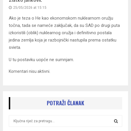
Zlatko Janković
25/05/2026 at 15:15
Ako je teza o He kao ekonomskom nuklearnom oružju
točna, tada se nameće zaključak, da su SAD po drugi puta
izkoristili (oblik) nuklearnog oružja i definitivno postala
jedina zemlja koja je razbojnički nastupila prema ostatku
svieta.
U tu postavku uopće ne sumnjam.
Komentari nisu aktivni.
POTRAŽI ČLANAK
S
e
a