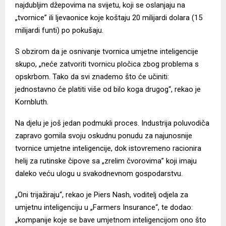
najdubljim džepovima na svijetu, koji se oslanjaju na
„tvornice” ili ljevaonice koje koštaju 20 milijardi dolara (15
milijardi funti) po pokušaju.
S obzirom da je osnivanje tvornica umjetne inteligencije
skupo, „neće zatvoriti tvornicu pločica zbog problema s
opskrbom. Tako da svi znademo što će učiniti:
jednostavno će platiti više od bilo koga drugog“, rekao je
Kornbluth.
Na djelu je još jedan podmukli proces. Industrija poluvodiča
zapravo gomila svoju oskudnu ponudu za najunosnije
tvornice umjetne inteligencije, dok istovremeno racionira
helij za rutinske čipove sa „zrelim čvorovima” koji imaju
daleko veću ulogu u svakodnevnom gospodarstvu.
„Oni trijažiraju“, rekao je Piers Nash, voditelj odjela za
umjetnu inteligenciju u „Farmers Insurance“, te dodao:
„kompanije koje se bave umjetnom inteligencijom ono što