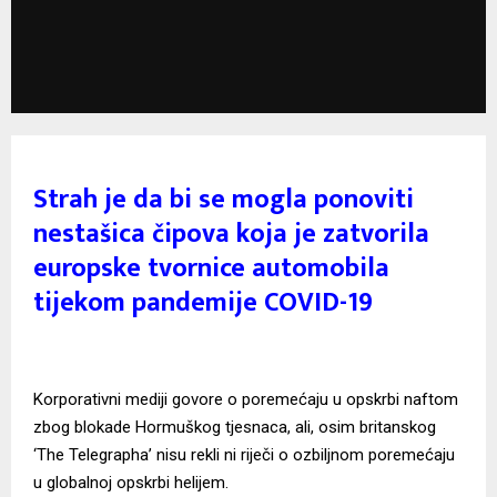
Strah je da bi se mogla ponoviti
nestašica čipova koja je zatvorila
europske tvornice automobila
tijekom pandemije COVID-19
Korporativni mediji govore o poremećaju u opskrbi naftom
zbog blokade Hormuškog tjesnaca, ali, osim britanskog
‘The Telegrapha’ nisu rekli ni riječi o ozbiljnom poremećaju
u globalnoj opskrbi helijem.