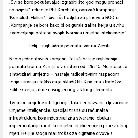
„Svi se bore pokušavajući zgrabiti što god mogu pronaći
na svijetu“, rekao je Phil Kornbluth, osnivač kompanije
‘Kornbluth Helium’ i bivši šef odjela za plinove u BOC-u.
„Kompanije se bore kako bi osigurale zalihe helija u svrhu
zadovoljenja potreba svojih tvornica umjetne inteligencije.”
Helij – najhladnija poznata tvar na Zemlji
Nema jednostavnih zamjena. Tekući helij je najhladnija
poznata tvar na Zemlji, s vrelištem od -269°C. Ne može se
sintetizirati umjetno – nastaje radioaktivnim raspadom
torija i uranija i teško ga je skladištiti. Kina ima strateške
zalihe svega, ali ne i ovog jednog vitalnog elementa.
Tvornice umjetne inteligencije, također nazvane i ljevaonice
umjetne inteligencije, specijalizirana su računalna
infrastruktura koja industrijalizira stvaranje, obuku i
implementaciju modela umjetne inteligencije u proizvodnoj
mjeri. Helij je stoga mali trošak za digitalne divove s