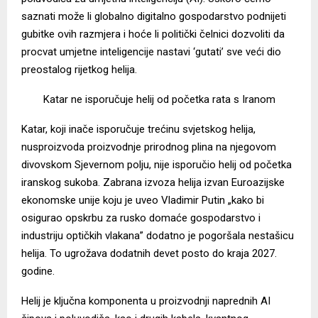
saznati može li globalno digitalno gospodarstvo podnijeti
gubitke ovih razmjera i hoće li politički čelnici dozvoliti da
procvat umjetne inteligencije nastavi ‘gutati’ sve veći dio
preostalog rijetkog helija.
Katar ne isporučuje helij od početka rata s Iranom
Katar, koji inače isporučuje trećinu svjetskog helija,
nusproizvoda proizvodnje prirodnog plina na njegovom
divovskom Sjevernom polju, nije isporučio helij od početka
iranskog sukoba. Zabrana izvoza helija izvan Euroazijske
ekonomske unije koju je uveo Vladimir Putin „kako bi
osigurao opskrbu za rusko domaće gospodarstvo i
industriju optičkih vlakana” dodatno je pogoršala nestašicu
helija. To ugrožava dodatnih devet posto do kraja 2027.
godine.
Helij je ključna komponenta u proizvodnji naprednih AI