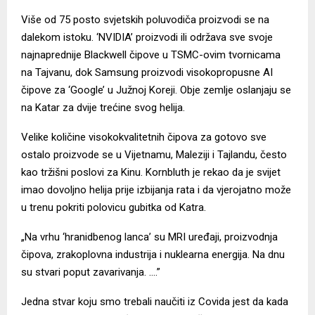
Više od 75 posto svjetskih poluvodiča proizvodi se na
dalekom istoku. ‘NVIDIA’ proizvodi ili održava sve svoje
najnaprednije Blackwell čipove u TSMC-ovim tvornicama
na Tajvanu, dok Samsung proizvodi visokopropusne AI
čipove za ‘Google’ u Južnoj Koreji. Obje zemlje oslanjaju se
na Katar za dvije trećine svog helija.
Velike količine visokokvalitetnih čipova za gotovo sve
ostalo proizvode se u Vijetnamu, Maleziji i Tajlandu, često
kao tržišni poslovi za Kinu. Kornbluth je rekao da je svijet
imao dovoljno helija prije izbijanja rata i da vjerojatno može
u trenu pokriti polovicu gubitka od Katra.
„Na vrhu ‘hranidbenog lanca’ su MRI uređaji, proizvodnja
čipova, zrakoplovna industrija i nuklearna energija. Na dnu
su stvari poput zavarivanja. ….”
Jedna stvar koju smo trebali naučiti iz Covida jest da kada