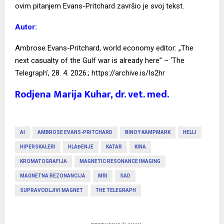
ovim pitanjem Evans-Pritchard završio je svoj tekst.
Autor:
Ambrose Evans-Pritchard, world economy editor: „The
next casualty of the Gulf war is already here” – ‘The
Telegraph’, 28. 4. 2026.;
https://archive.is/Is2hr
Rodjena Marija Kuhar, dr. vet. med.
AI
AMBROSE EVANS-PRITCHARD
BINOY KAMPMARK
HELIJ
HIPERSKALERI
HLAĐENJE
KATAR
KINA
KROMATOGRAFIJA
MAGNETIC RESONANCE IMAGING
MAGNETNA REZONANCIJA
MRI
SAD
SUPRAVODLJIVI MAGNET
THE TELEGRAPH