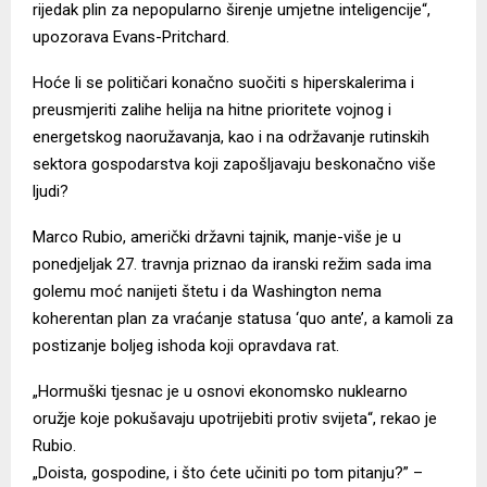
rijedak plin za nepopularno širenje umjetne inteligencije“,
upozorava Evans-Pritchard.
Hoće li se političari konačno suočiti s hiperskalerima i
preusmjeriti zalihe helija na hitne prioritete vojnog i
energetskog naoružavanja, kao i na održavanje rutinskih
sektora gospodarstva koji zapošljavaju beskonačno više
ljudi?
Marco Rubio, američki državni tajnik, manje-više je u
ponedjeljak 27. travnja priznao da iranski režim sada ima
golemu moć nanijeti štetu i da Washington nema
koherentan plan za vraćanje statusa ‘quo ante’, a kamoli za
postizanje boljeg ishoda koji opravdava rat.
„Hormuški tjesnac je u osnovi ekonomsko nuklearno
oružje koje pokušavaju upotrijebiti protiv svijeta“, rekao je
Rubio.
„Doista, gospodine, i što ćete učiniti po tom pitanju?” –