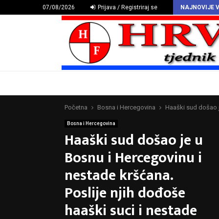
HAZU proglasio Deklaraciju o hrvatskomu povijesnom grbu
07/08/2026
Prijava / Registriraj se
NAJNOVIJE V
Početna
Bosna i Hercegovina
Haaški sud došao j
Bosna i Hercegovina
Haaški sud došao je u
Bosnu i Hercegovinu i
nestade kršćana.
Poslije njih dođoše
haaški suci i nestade