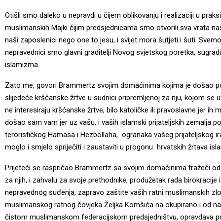
Otišli smo daleko u nepravdi u čijem oblikovanju i realizaciji u pr
muslimanskih Majki čijim predsjednicama smo otvorili sva vrata na
naši zaposlenici nego one to jesu, i svijet mora šutjeti i šuti. Svem
nepravednici smo glavni graditelji Novog svjetskog poretka, sugradi
islamizma.
Zato me, govori Brammertz svojim domaćinima kojima je došao podni
slijedeće kršćanske žrtve u sudnici pripremljenoj za nju, kojom se uv
ne interesiraju kršćanske žrtve, bilo katoličke ili pravoslavne jer i
došao sam vam jer uz vašu, i vaših islamski prijateljskih zemalja 
terorističkog Hamasa i Hezbollaha, ogranaka vašeg prijateljskog i
moglo i smjelo spriječiti i zaustaviti u progonu hrvatskih žrtava 
Prijeteći se raspričao Brammertz sa svojim domaćinima tražeći od 
za njih, i zahvalu za svoje prethodnike, produžetak rada birokracije 
nepravednog suđenja, zapravo zaštite vaših ratni muslimanskih zloč
muslimanskog ratnog čovjeka Željka Komšića na okupirano i od na
čistom muslimanskom federacijskom predsjedništvu, opravdava prlj