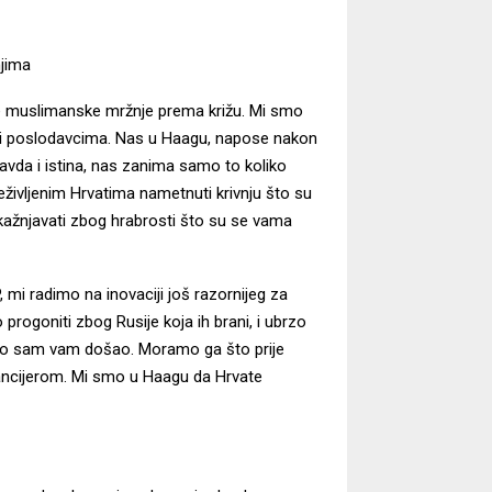
njima
rtve muslimanske mržnje prema križu. Mi smo
a i poslodavcima. Nas u Haagu, napose nakon
avda i istina, nas zanima samo to koliko
eživljenim Hrvatima nametnuti krivnju što su
 kažnjavati zbog hrabrosti što su se vama
, mi radimo na inovaciji još razornijeg za
progoniti zbog Rusije koja ih brani, i ubrzo
 zato sam vam došao. Moramo ga što prije
inancijerom. Mi smo u Haagu da Hrvate