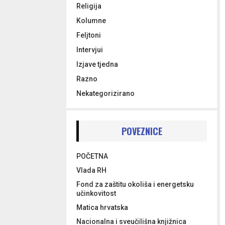
Religija
Kolumne
Feljtoni
Intervjui
Izjave tjedna
Razno
Nekategorizirano
POVEZNICE
POČETNA
Vlada RH
Fond za zaštitu okoliša i energetsku
učinkovitost
Matica hrvatska
Nacionalna i sveučilišna knjižnica