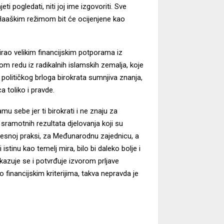
ti pogledati, niti joj ime izgovoriti. Sve
 Haaškim režimom bit će ocijenjene kao
rao velikim financijskim potporama iz
vom redu iz radikalnih islamskih zemalja, koje
 političkog brloga birokrata sumnjiva znanja,
ca toliko i pravde.
 sebe jer ti birokrati i ne znaju za
sramotnih rezultata djelovanja koji su
ijesnoj praksi, za Međunarodnu zajednicu, a
stinu kao temelj mira, bilo bi daleko bolje i
Pokazuje se i potvrđuje izvorom prljave
 financijskim kriterijima, takva nepravda je