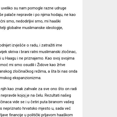
aksi uveliko su nam pomogle razne udruge
še palače nepravde i po njima hodaju, ne kao
oćni smo, nedodirljivi smo, mi haaški
telji globalne muslimanske ideologije,
jet izvješće o radu, i zatražiti ime
ijek skriva i brani ratni muslimanski zločinac,
h mi u Haagu i ne priznajemo. Kao svoj svojima
pomoć mi smo osudili i Židove kao žrtve
ranskog zločinačkog režima, a šta bi nas onda
islamskog ekspanzionizma.
njih kao znak zahvale za sve ono što on radi
i nepravde kojoj je na čelu. Rezultati našeg
inaca vide se i u četiri puta biranom vašeg
s nepriznato hrvatsko mjesto u, sada već
ave financije u politički prljavom haaškom