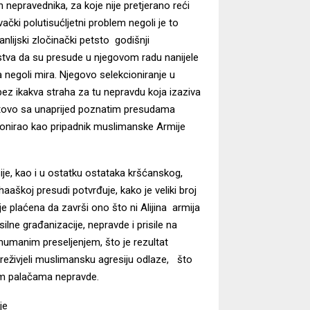
nepravednika, za koje nije pretjerano reći
ki polutisućljetni problem negoli je to
manlijski zločinački petsto godišnji
udstva da su presude u njegovom radu nanijele
a negoli mira. Njegovo selekcioniranje u
 bez ikakva straha za tu nepravdu koja izaziva
tovo sa unaprijed poznatim presudama
ionirao kao pripadnik muslimanske Armije
je, kao i u ostatku ostataka kršćanskog,
haaškoj presudi potvrđuje, kako je veliki broj
e plaćena da završi ono što ni Alijina armija
ilne građanizacije, nepravde i prisile na
humanim preseljenjem, što je rezultat
reživjeli muslimansku agresiju odlaze, što
kim palačama nepravde.
je