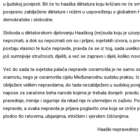
u ljudskoj povijesti. Bit će to haaška diktatura koju kršćani ne će smje
povijesno zabilježene diktature i režimi u uspoređenju s globalnim
demokratske i slobodne.
Sloboda u diktatorskom djelovanju Haaškog (ne)suda koju je uzurpi
nepoznati, a dok su nepoznati oni su i prljavi, svjetskih izvora, u pr
postaju vlasnici te kuće nepravde, pravda će se iz tog, sada uveliko
još sumnjivije stručnosti, dijeliti, a već se zapravo i dijeli, koliko nov
Već do sada ta svjetska palača nepravde osramotila je ne samo samu
sramotu, nego je osramotila cijelu Međunarodnu sudsku praksu. Iz 
obilježeni velikim nepravdama, do tada nezabilježeni u sudskoj pov
napose za zaraćene beha narode kojima je trebala donijeti pravdu i i
pravednije, mirnije i sigurnije da nikad nije ni utemeljen ni zaživio. 
nepravde, a svaka nepravda je prljava poglavito ona koja se izriče po
plodno tlo ratovima, ubijanjima, etničkim i vjerskim čišćenjima.
Haaški nepravednici