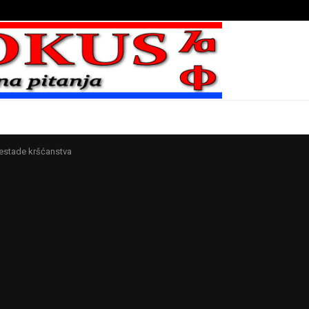
Bojni blaženika na nebesima
nestade kršćanstva