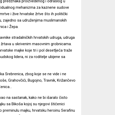
kog predznaka proizvedenog i odraslog u
 rezidualnog mehanizma za kaznene sudove
ve i žive hrvatske žrtve što ih politički
u, zajedno sa udruženjima muslimanskih
nica i Žepa.
vnike stradalničkih hrvatskih udruga, udruga
tskih žrtava u skrivenim masovnim grobnicama.
vatske majke koje tri i pol desetljeća traže
dskog lidera, ni za roditelje ubijene sa
a Srebrenica, zbog koje se ne vide i ne
ikoše, Grahovčići, Bugojno, Travnik, Križančevo
 Zenica…
ao na sastanak, kako ne bi išaralo čisto
ajku sa Bikoša kojoj su njegovi štićenici
ivao preminulu majku, hrvatsku heroinu Serafinu