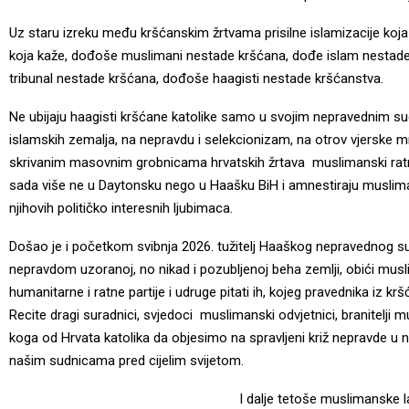
Uz staru izreku među kršćanskim žrtvama prisilne islamizacije koja
koja kaže, dođoše muslimani nestade kršćana, dođe islam nestade
tribunal nestade kršćana, dođoše haagisti nestade kršćanstva.
Ne ubijaju haagisti kršćane katolike samo u svojim nepravednim su
islamskih zemalja, na nepravdu i selekcionizam, na otrov vjerske mr
skrivanim masovnim grobnicama hrvatskih žrtava muslimanski ratnih
sada više ne u Daytonsku nego u Haašku BiH i amnestiraju muslimans
njihovih političko interesnih ljubimaca.
Došao je i početkom svibnja 2026. tužitelj Haaškog nepravednog 
nepravdom uzoranoj, no nikad i pozubljenoj beha zemlji, obići musl
humanitarne i ratne partije i udruge pitati ih, kojeg pravednika iz
Recite dragi suradnici, svjedoci muslimanski odvjetnici, branitelji mus
koga od Hrvata katolika da objesimo na spravljeni križ nepravde u 
našim sudnicama pred cijelim svijetom.
I dalje tetoše muslimanske la