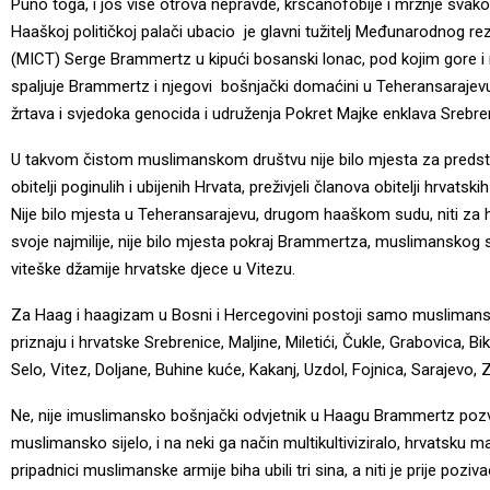
Puno toga, i još više otrova nepravde, kršćanofobije i mržnje sva
Haaškoj političkoj palači ubacio je glavni tužitelj Međunarodnog
(MICT) Serge Brammertz u kipući bosanski lonac, pod kojim gore i mrt
spaljuje Brammertz i njegovi bošnjački domaćini u Teheransarajev
žrtava i svjedoka genocida i udruženja Pokret Majke enklava Srebre
U takvom čistom muslimanskom društvu nije bilo mjesta za predsta
obitelji poginulih i ubijenih Hrvata, preživjeli članova obitelji hrva
Nije bilo mjesta u Teheransarajevu, drugom haaškom sudu, niti za hr
svoje najmilije, nije bilo mjesta pokraj Brammertza, muslimanskog su
viteške džamije hrvatske djece u Vitezu.
Za Haag i haagizam u Bosni i Hercegovini postoji samo muslimansk
priznaju i hrvatske Srebrenice, Maljine, Miletići, Čukle, Grabovica, B
Selo, Vitez, Doljane, Buhine kuće, Kakanj, Uzdol, Fojnica, Sarajevo,
Ne, nije imuslimansko bošnjački odvjetnik u Haagu Brammertz pozv
muslimansko sijelo, i na neki ga način multikultiviziralo, hrvatsku m
pripadnici muslimanske armije biha ubili tri sina, a niti je prije poz