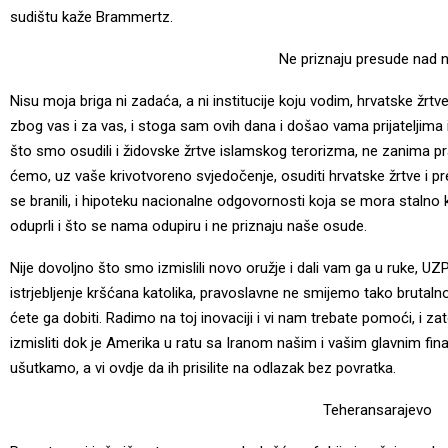
sudištu kaže Brammertz.
Ne priznaju presude nad 
Nisu moja briga ni zadaća, a ni institucije koju vodim, hrvatske ž
zbog vas i za vas, i stoga sam ovih dana i došao vama prijateljim
što smo osudili i židovske žrtve islamskog terorizma, ne zanima pr
ćemo, uz vaše krivotvoreno svjedočenje, osuditi hrvatske žrtve i pr
se branili, i hipoteku nacionalne odgovornosti koja se mora stalno
oduprli i što se nama odupiru i ne priznaju naše osude.
Nije dovoljno što smo izmislili novo oružje i dali vam ga u ruke, UZP
istrjebljenje kršćana katolika, pravoslavne ne smijemo tako brutalno 
ćete ga dobiti. Radimo na toj inovaciji i vi nam trebate pomoći, i
izmisliti dok je Amerika u ratu sa Iranom našim i vašim glavnim f
ušutkamo, a vi ovdje da ih prisilite na odlazak bez povratka.
Teheransarajevo