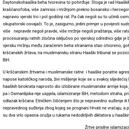
Daytonskohaaška beha tvorevina to potvrđuje. Stoga je rad Haaških 
krašćanofoba, više zamrsio i mržnjom prekrio bosansko i hercegovač
napravio vjerski tro i pol godišnji rat. Pa čak negoli su to učinili os
okupatorski osvajači. To je, zasigurno, jedini primjer u povijesti s
više nepravde negoli pravde, više mržnje negoli praštanja, više rat
procesuiranju ratnih zločina isključivo po vjerskoj odrednici gdje je
vjersku mržnju među zaraćenim beha stranama stao otvoreno, go
kršćanskih žrtava, na muslimansku stranu Haaški tribunal se pozic
BiH.
U kršćanskim žrtvama i muslimanske ratne i haaške poratne agresi
napose katoličkog naroda, živi mišljenje koje se u svakoj slijedećoj 
haaških birokrata naprosto dio izlobirane muslimanske armije koja j
pa i Osmanlijska nije uspjela, islamiziranje BiH, metodom straha, pris
odlazak kršćana. Etničkim čišćenjem što je nepravedno suđenje ili 
nepravednog suđenja zbog kojeg se prognani Hrvati ne vraćaju, a p
su dva vrlo opasna oružja u rukama nedodirljivih diktatora u haaš
Žrtve prisilne islamizaci