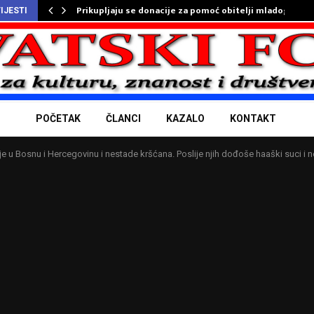
Prikupljaju se donacije za pomoć obitelji mladog…
IJESTI
POČETAK
ČLANCI
KAZALO
KONTAKT
e u Bosnu i Hercegovinu i nestade kršćana. Poslije njih dođoše haaški suci i 