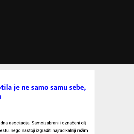
tila je ne samo samu sebe,
u
dna asocijacija. Samoizabrani i označeni cilj
stu, nego nastoji izgraditi najradikalniji režim