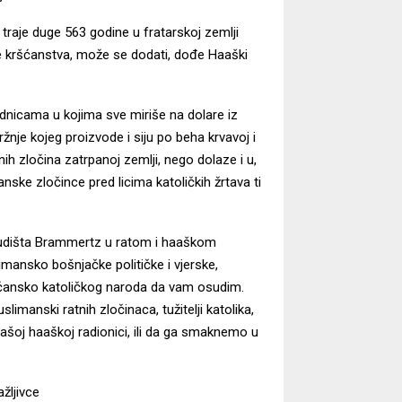
 traje duge 563 godine u fratarskoj zemlji
 kršćanstva, može se dodati, dođe Haaški
dnicama u kojima sve miriše na dolare iz
žnje kojeg proizvode i siju po beha krvavoj i
 zločina zatrpanoj zemlji, nego dolaze i u,
ke zločince pred licima katoličkih žrtava ti
sudišta Brammertz u ratom i haaškom
imansko bošnjačke političke i vjerske,
 kršćansko katoličkog naroda da vam osudim.
limanski ratnih zločinaca, tužitelji katolika,
našoj haaškoj radionici, ili da ga smaknemo u
žljivce