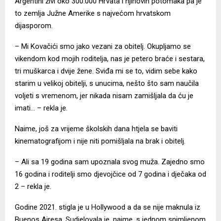
Argentini živi oko 300.000 Hrvata i njihovih potomaka pa je
to zemlja Južne Amerike s najvećom hrvatskom
dijasporom.
– Mi Kovačići smo jako vezani za obitelj. Okupljamo se
vikendom kod mojih roditelja, nas je petero braće i sestara,
tri muškarca i dvije žene. Sviđa mi se to, vidim sebe kako
starim u velikoj obitelji, s unucima, nešto što sam naučila
voljeti s vremenom, jer nikada nisam zamišljala da ću je
imati… – rekla je.
Naime, još za vrijeme školskih dana htjela se baviti
kinematografijom i nije niti pomišljala na brak i obitelj.
– Ali sa 19 godina sam upoznala svog muža. Zajedno smo
16 godina i roditelji smo djevojčice od 7 godina i dječaka od
2 – rekla je.
Godine 2021. stigla je u Hollywood a da se nije maknula iz
Buenos Airesa. Sudjelovala je, naime, s jednom snimljenom