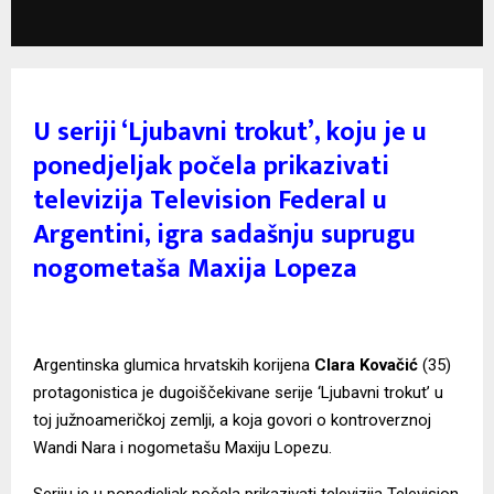
U seriji ‘Ljubavni trokut’, koju je u
ponedjeljak počela prikazivati
televizija Television Federal u
Argentini, igra sadašnju suprugu
nogometaša Maxija Lopeza
Argentinska glumica hrvatskih korijena
Clara Kovačić
(35)
protagonistica je dugoiščekivane serije ‘Ljubavni trokut’ u
toj južnoameričkoj zemlji, a koja govori o kontroverznoj
Wandi Nara i nogometašu Maxiju Lopezu.
Seriju je u ponedjeljak počela prikazivati televizija Television