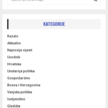
e
a
S
r
c
E
h
KATEGORIJE
f
A
o
Kazalo
r
R
:
Aktualno
C
Najnovije vijesti
Uvodnik
H
Hrvatska
Unutarnja politika
Gospodarstvo
Bosna i Hercegovina
Vanjska politika
Iseljeništvo
Gledišta