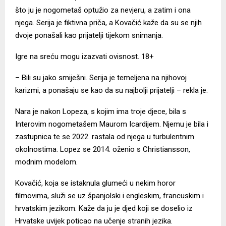
što ju je nogometaš optužio za nevjeru, a zatim i ona
njega. Serija je fiktivna priča, a Kovačić kaže da su se njih
dvoje ponašali kao prijatelji tijekom snimanja.
Igre na sreću mogu izazvati ovisnost. 18+
– Bili su jako smiješni. Serija je temeljena na njihovoj
karizmi, a ponašaju se kao da su najbolji prijatelji – rekla je.
Nara je nakon Lopeza, s kojim ima troje djece, bila s
Interovim nogometašem Maurom Icardijem. Njemu je bila i
zastupnica te se 2022. rastala od njega u turbulentnim
okolnostima. Lopez se 2014. oženio s Christiansson,
modnim modelom.
Kovačić, koja se istaknula glumeći u nekim horor
filmovima, služi se uz španjolski i engleskim, francuskim i
hrvatskim jezikom. Kaže da ju je djed koji se doselio iz
Hrvatske uvijek poticao na učenje stranih jezika.