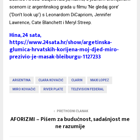
scenom iz argentinskog grada u filmu ‘Ne gledaj gore’
(‘Don’t look up’) s Leonardom DiCapriom, Jennifer
Lawrence, Cate Blanchett i Meryl Streep.
Hina, 24 sata,
https://www.24sata.hr/show/argetinska-
glumica-hrvatskih-korijena-moj-djed-miro-
prezivio-je-masak-bleiburgu-1127233
ARGENTINA
CLARA KOVAČIĆ
CLARIN
MAXI LOPEZ
MIRO KOVAČIĆ
RIVER PLATE
TELEVISION FEDERAL
PRETHODNI ČLANAK
AFORIZMI – Pišem za budućnost, sadašnjost me
ne razumije