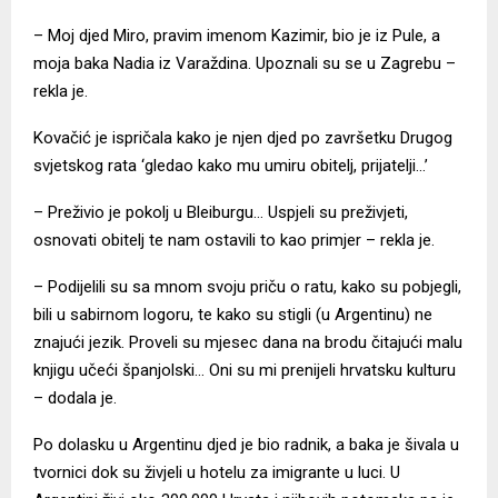
– Moj djed Miro, pravim imenom Kazimir, bio je iz Pule, a
moja baka Nadia iz Varaždina. Upoznali su se u Zagrebu –
rekla je.
Kovačić je ispričala kako je njen djed po završetku Drugog
svjetskog rata ‘gledao kako mu umiru obitelj, prijatelji…’
– Preživio je pokolj u Bleiburgu… Uspjeli su preživjeti,
osnovati obitelj te nam ostavili to kao primjer – rekla je.
– Podijelili su sa mnom svoju priču o ratu, kako su pobjegli,
bili u sabirnom logoru, te kako su stigli (u Argentinu) ne
znajući jezik. Proveli su mjesec dana na brodu čitajući malu
knjigu učeći španjolski… Oni su mi prenijeli hrvatsku kulturu
– dodala je.
Po dolasku u Argentinu djed je bio radnik, a baka je šivala u
tvornici dok su živjeli u hotelu za imigrante u luci. U