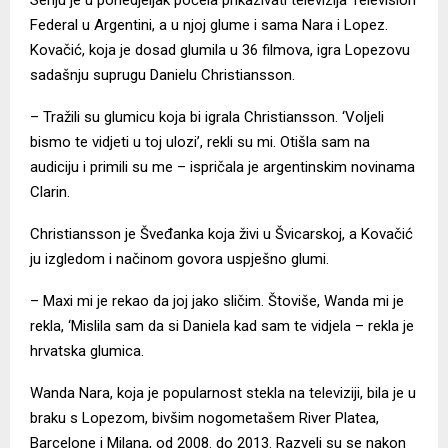
Federal u Argentini, a u njoj glume i sama Nara i Lopez.
Kovačić, koja je dosad glumila u 36 filmova, igra Lopezovu
sadašnju suprugu Danielu Christiansson.
– Tražili su glumicu koja bi igrala Christiansson. ‘Voljeli
bismo te vidjeti u toj ulozi’, rekli su mi. Otišla sam na
audiciju i primili su me – ispričala je argentinskim novinama
Clarin.
Christiansson je Šveđanka koja živi u Švicarskoj, a Kovačić
ju izgledom i načinom govora uspješno glumi.
– Maxi mi je rekao da joj jako sličim. Štoviše, Wanda mi je
rekla, ‘Mislila sam da si Daniela kad sam te vidjela – rekla je
hrvatska glumica.
Wanda Nara, koja je popularnost stekla na televiziji, bila je u
braku s Lopezom, bivšim nogometašem River Platea,
Barcelone i Milana, od 2008. do 2013. Razveli su se nakon