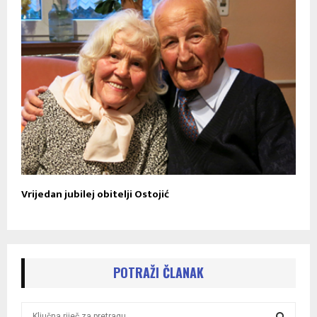
Vrijedan jubilej obitelji Ostojić
POTRAŽI ČLANAK
S