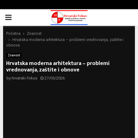
PRIMARY
MENU
Početna
Znanost
Hrvatska moderna arhitektura – problemi vrednovanja, zaštite i
obnove
Znanost
Hrvatska moderna arhitektura – problemi
vrednovanja, zaštite i obnove
by
hrvatski-fokus
27/05/2026