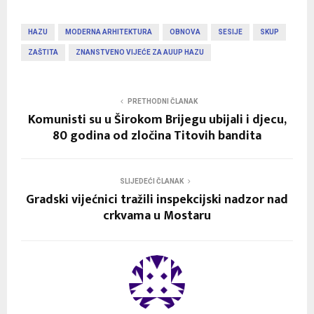
HAZU
MODERNA ARHITEKTURA
OBNOVA
SESIJE
SKUP
ZAŠTITA
ZNANSTVENO VIJEĆE ZA AUUP HAZU
PRETHODNI ČLANAK
Komunisti su u Širokom Brijegu ubijali i djecu,
80 godina od zločina Titovih bandita
SLIJEDEĆI ČLANAK
Gradski vijećnici tražili inspekcijski nadzor nad
crkvama u Mostaru