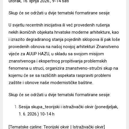
utorak, 16. lipnja 2026., 9-14 sati
Skup će se održati u dvije tematski formatirane sesije
U svjetlu recentnih inicijativa ili već provedenih rušenja
nekih ikoničnih objekata hrvatske moderne arhitekture, kao
i izrazito degradiranog stanja pojedinih sklopova ili pak loše
provedenih obnova na našoj novijoj arhitekturi Znanstveno
vijeće za AUUP HAZU, u skladu sa svojom misijom
znanstvenoga i ekspertnog propitivanja problemskih
fenomena u struci, organizira znanstveno-stručni skup na
kojemu će se sa različitih aspekata raspraviti problemi
zaštite i obnove naše modernističke baštine.
Skup će se održati u dvije tematski formatirane sesije:
Sesija skupa_teorijski i istraživački okvir (ponedjeljak,
1. 6. 2026.) 10-14 h
[Tematske cjeline: Teorijski okvir | Istraživački okvir]