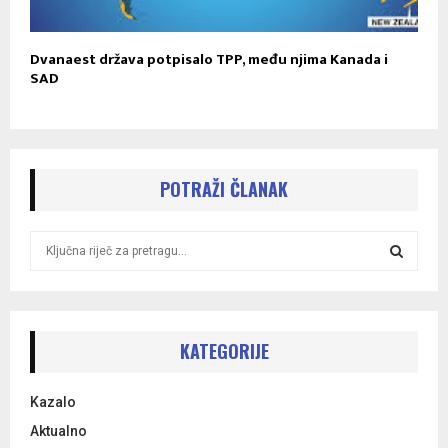
Dvanaest država potpisalo TPP, među njima Kanada i
SAD
POTRAŽI ČLANAK
S
e
a
S
r
c
E
h
KATEGORIJE
f
A
o
Kazalo
r
R
:
Aktualno