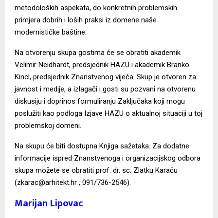
metodoloških aspekata, do konkretnih problemskih
primjera dobrih i loših praksi iz domene naše
modernističke baštine.
Na otvorenju skupa gostima će se obratiti akademik
Velimir Neidhardt, predsjednik HAZU i akademik Branko
Kincl, predsjednik Znanstvenog vijeća. Skup je otvoren za
javnost i medije, a izlagači i gosti su pozvani na otvorenu
diskusiju i doprinos formuliranju Zaključaka koji mogu
poslužiti kao podloga Izjave HAZU o aktualnoj situaciji u toj
problemskoj domeni.
Na skupu će biti dostupna Knjiga sažetaka. Za dodatne
informacije ispred Znanstvenoga i organizacijskog odbora
skupa možete se obratiti prof. dr. sc. Zlatku Karaču
(
zkarac@arhitekt.hr
, 091/736-2546).
Marijan Lipovac