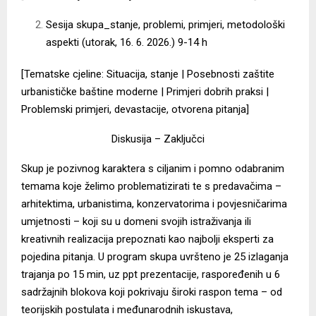
Sesija skupa_stanje, problemi, primjeri, metodološki
aspekti (utorak, 16. 6. 2026.) 9-14 h
[Tematske cjeline: Situacija, stanje | Posebnosti zaštite
urbanističke baštine moderne | Primjeri dobrih praksi |
Problemski primjeri, devastacije, otvorena pitanja]
Diskusija – Zaključci
Skup je pozivnog karaktera s ciljanim i pomno odabranim
temama koje želimo problematizirati te s predavačima –
arhitektima, urbanistima, konzervatorima i povjesničarima
umjetnosti – koji su u domeni svojih istraživanja ili
kreativnih realizacija prepoznati kao najbolji eksperti za
pojedina pitanja. U program skupa uvršteno je 25 izlaganja
trajanja po 15 min, uz ppt prezentacije, raspoređenih u 6
sadržajnih blokova koji pokrivaju široki raspon tema – od
teorijskih postulata i međunarodnih iskustava,