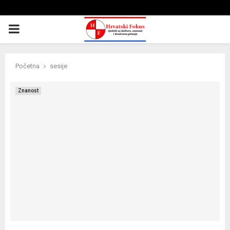
PRIMARY
MENU
Početna
sesije
Znanost