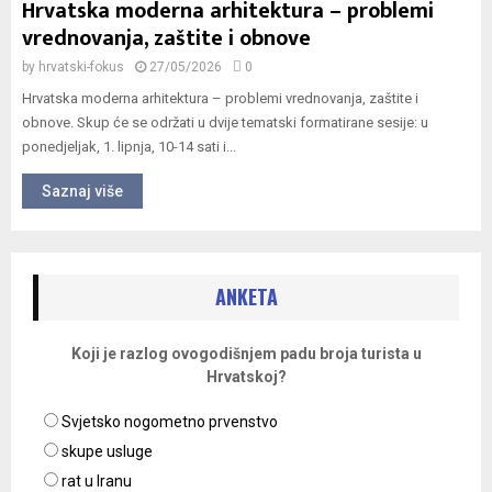
Hrvatska moderna arhitektura – problemi
vrednovanja, zaštite i obnove
by
hrvatski-fokus
27/05/2026
0
Hrvatska moderna arhitektura – problemi vrednovanja, zaštite i
obnove. Skup će se održati u dvije tematski formatirane sesije: u
ponedjeljak, 1. lipnja, 10-14 sati i...
Saznaj više
ANKETA
Koji je razlog ovogodišnjem padu broja turista u
Hrvatskoj?
Svjetsko nogometno prvenstvo
skupe usluge
rat u Iranu