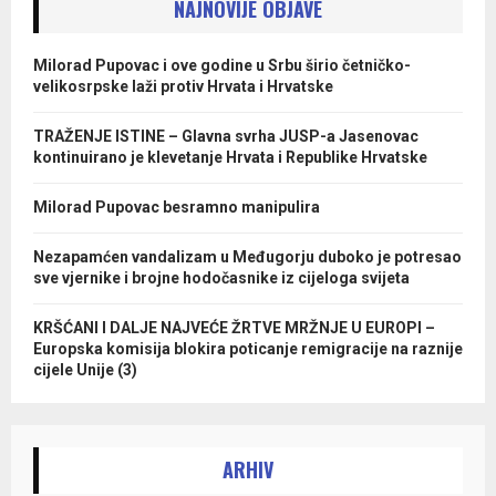
NAJNOVIJE OBJAVE
Milorad Pupovac i ove godine u Srbu širio četničko-
velikosrpske laži protiv Hrvata i Hrvatske
TRAŽENJE ISTINE – Glavna svrha JUSP-a Jasenovac
kontinuirano je klevetanje Hrvata i Republike Hrvatske
Milorad Pupovac besramno manipulira
Nezapamćen vandalizam u Međugorju duboko je potresao
sve vjernike i brojne hodočasnike iz cijeloga svijeta
KRŠĆANI I DALJE NAJVEĆE ŽRTVE MRŽNJE U EUROPI –
Europska komisija blokira poticanje remigracije na raznije
cijele Unije (3)
ARHIV