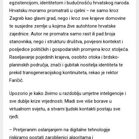
egzistencijom, identitetom i budućnošću hrvatskog naroda.
Hrvatsku moramo promatrati u cjelini – ne samo kroz
Zagreb kao glavni grad, nego i kroz sve krajeve domovine
te susjedne zemlje u kojima žive autohtone hrvatske
zajednice. Autor ne promatra samo rast ili pad broja
stanovnika, nego i strukturu društva, povijesni kontekst i
posljedice političkih i gospodarskih promjena kroz stoljeća.
Raseljavanje pojedinih krajeva, osobito otoka i brdsko-
planinskih područja, znači i gubitak nositelja identiteta te
prekid transgeneracijskog kontinuiteta, rekao je rektor
Faričić.
Upozorio je kako živimo u razdoblju umjetne inteligencije i
sve dublje krize vrijednosti. Mladi sve više borave u
virtualnom svijetu, a stvarni ljudski kontakti postaju sve
rjeđi.
– Pretjeranim oslanjanjem na digitalne tehnologije
riskiramo postati zarobljenici algoritama i