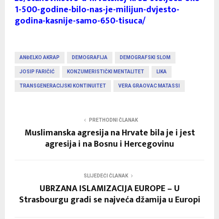
1-500-godine-bilo-nas-je-milijun-dvjesto-
godina-kasnije-samo-650-tisuca/
ANĐELKO AKRAP
DEMOGRAFIJA
DEMOGRAFSKI SLOM
JOSIP FARIČIĆ
KONZUMERISTIČKI MENTALITET
LIKA
TRANSGENERACIJSKI KONTINUITET
VERA GRAOVAC MATASSI
PRETHODNI ČLANAK
Muslimanska agresija na Hrvate bila je i jest
agresija i na Bosnu i Hercegovinu
SLIJEDEĆI ČLANAK
UBRZANA ISLAMIZACIJA EUROPE – U
Strasbourgu gradi se najveća džamija u Europi