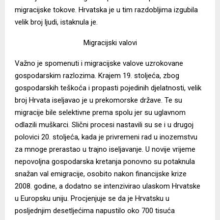
migracijske tokove. Hrvatska je u tim razdobljima izgubila
velik broj ljudi, istaknula je.
Migracijski valovi
Važno je spomenuti i migracijske valove uzrokovane
gospodarskim razlozima. Krajem 19. stoljeća, zbog
gospodarskih teškoća i propasti pojedinih djelatnosti, velik
broj Hrvata iseljavao je u prekomorske države. Te su
migracije bile selektivne prema spolu jer su uglavnom
odlazili muškarci. Slični procesi nastavili su se i u drugoj
polovici 20. stoljeća, kada je privremeni rad u inozemstvu
za mnoge prerastao u trajno iseljavanje. U novije vrijeme
nepovoljna gospodarska kretanja ponovno su potaknula
snažan val emigracije, osobito nakon financijske krize
2008. godine, a dodatno se intenzivirao ulaskom Hrvatske
u Europsku uniju. Procjenjuje se da je Hrvatsku u
posljednjim desetljećima napustilo oko 700 tisuća