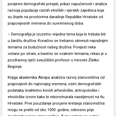
povijesni demografski presjek, prikaz napučenosti i analiza
razvoja populacije raznih etničkih i vjerskih zajednica koje
su živjele na prostorima današnje Republike Hrvatske od
prapovijesnih vremena do suvremenog doba.
– Demografija je izuzetno vrijedna tema koja bi trebala biti
u žarištu društva. Konačno se trebamo okrenuti najvažnijim
temama za budućnost našeg društva. Povijest neka
ostane po strani, a bavimo se ovakvim temama, rekao je u
pozdravnoj riječi sveučilišni profesor u mirovini Zlatko
Begonja.
Knjiga akademika Akrapa analizira razvoj stanovništva od
prapovijesti do najnovijeg vremena, osim demografskih
podataka, kvalitetno koristi arheološke, antropološke i
etnološke izvore kako bi rekonstruirala naseljenost na tlu
Hrvatske. Prve pouzdanije procjene kretanja stanovništva
mogu se pratiti od oko 1000. godine, odnosno prije