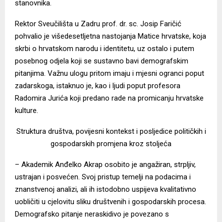
stanovnika.
Rektor Sveučilišta u Zadru prof. dr. sc. Josip Faričić
pohvalio je višedesetljetna nastojanja Matice hrvatske, koja
skrbi o hrvatskom narodu i identitetu, uz ostalo i putem
posebnog odjela koji se sustavno bavi demografskim
pitanjima. Važnu ulogu pritom imaju i mjesni ogranci poput
zadarskoga, istaknuo je, kao i ljudi poput profesora
Radomira Jurića koji predano rade na promicanju hrvatske
kulture.
Struktura društva, povijesni kontekst i posljedice političkih i
gospodarskih promjena kroz stoljeća
– Akademik Anđelko Akrap osobito je angažiran, strpljiv,
ustrajan i posvećen. Svoj pristup temelji na podacima i
znanstvenoj analizi, ali ih istodobno uspijeva kvalitativno
uobličiti u cjelovitu sliku društvenih i gospodarskih procesa.
Demografsko pitanje neraskidivo je povezano s