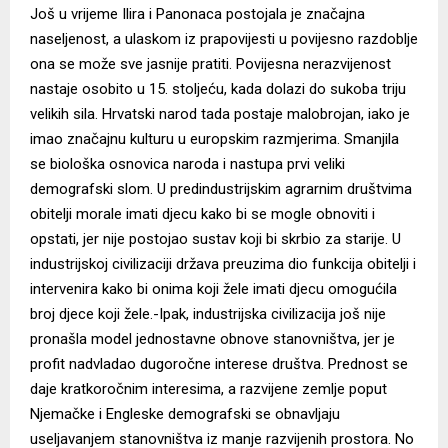
Još u vrijeme Ilira i Panonaca postojala je značajna
naseljenost, a ulaskom iz prapovijesti u povijesno razdoblje
ona se može sve jasnije pratiti. Povijesna nerazvijenost
nastaje osobito u 15. stoljeću, kada dolazi do sukoba triju
velikih sila. Hrvatski narod tada postaje malobrojan, iako je
imao značajnu kulturu u europskim razmjerima. Smanjila
se biološka osnovica naroda i nastupa prvi veliki
demografski slom. U predindustrijskim agrarnim društvima
obitelji morale imati djecu kako bi se mogle obnoviti i
opstati, jer nije postojao sustav koji bi skrbio za starije. U
industrijskoj civilizaciji država preuzima dio funkcija obitelji i
intervenira kako bi onima koji žele imati djecu omogućila
broj djece koji žele.-Ipak, industrijska civilizacija još nije
pronašla model jednostavne obnove stanovništva, jer je
profit nadvladao dugoročne interese društva. Prednost se
daje kratkoročnim interesima, a razvijene zemlje poput
Njemačke i Engleske demografski se obnavljaju
useljavanjem stanovništva iz manje razvijenih prostora. No