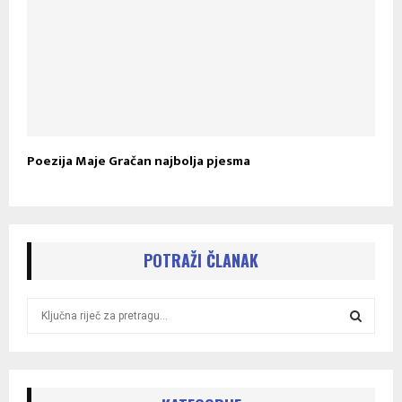
Poezija Maje Gračan najbolja pjesma
POTRAŽI ČLANAK
S
e
a
S
r
c
E
h