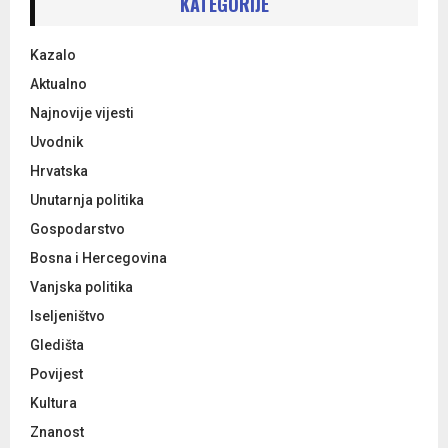
KATEGORIJE
f
A
o
Kazalo
r
R
:
Aktualno
C
Najnovije vijesti
Uvodnik
H
Hrvatska
Unutarnja politika
Gospodarstvo
Bosna i Hercegovina
Vanjska politika
Iseljeništvo
Gledišta
Povijest
Kultura
Znanost