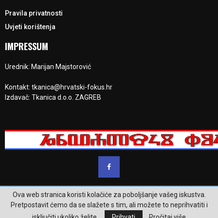
Pravila privatnosti
Uvjeti korištenja
IMPRESSUM
Urednik: Marijan Majstorović
Kontakt: tkanica@hrvatski-fokus.hr
Izdavač: Tkanica d.o.o. ZAGREB
Ova web stranica koristi kolačiće za poboljšanje vašeg iskustva.
@2023 - www.hrvatski-fokus.hr. Sva prava su zadržana.
Pretpostavit ćemo da se slažete s tim, ali možete to neprihvatiti i
isključiti ukoliko želite.
Prihvati
Pročitaj više
Pravila privatnosti
Uvjeti korištenja