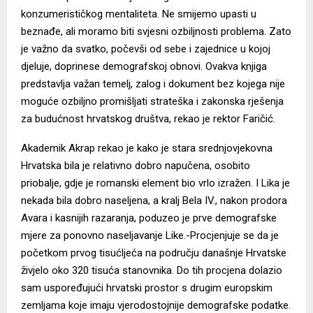
konzumerističkog mentaliteta. Ne smijemo upasti u
beznađe, ali moramo biti svjesni ozbiljnosti problema. Zato
je važno da svatko, počevši od sebe i zajednice u kojoj
djeluje, doprinese demografskoj obnovi. Ovakva knjiga
predstavlja važan temelj, zalog i dokument bez kojega nije
moguće ozbiljno promišljati strateška i zakonska rješenja
za budućnost hrvatskog društva, rekao je rektor Faričić.
Akademik Akrap rekao je kako je stara srednjovjekovna
Hrvatska bila je relativno dobro napučena, osobito
priobalje, gdje je romanski element bio vrlo izražen. I Lika je
nekada bila dobro naseljena, a kralj Bela IV., nakon prodora
Avara i kasnijih razaranja, poduzeo je prve demografske
mjere za ponovno naseljavanje Like.-Procjenjuje se da je
početkom prvog tisućljeća na području današnje Hrvatske
živjelo oko 320 tisuća stanovnika. Do tih procjena dolazio
sam uspoređujući hrvatski prostor s drugim europskim
zemljama koje imaju vjerodostojnije demografske podatke.