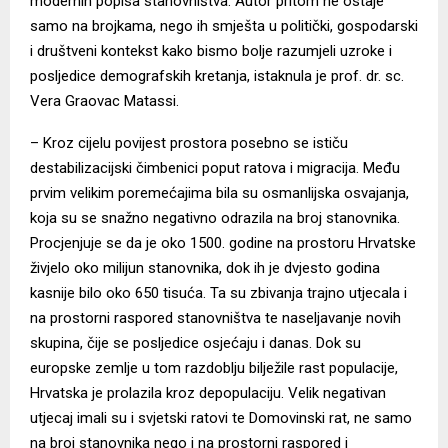
modernih popisa stanovništva. Autor pritom ne ostaje
samo na brojkama, nego ih smješta u politički, gospodarski
i društveni kontekst kako bismo bolje razumjeli uzroke i
posljedice demografskih kretanja, istaknula je prof. dr. sc.
Vera Graovac Matassi.
– Kroz cijelu povijest prostora posebno se ističu
destabilizacijski čimbenici poput ratova i migracija. Među
prvim velikim poremećajima bila su osmanlijska osvajanja,
koja su se snažno negativno odrazila na broj stanovnika.
Procjenjuje se da je oko 1500. godine na prostoru Hrvatske
živjelo oko milijun stanovnika, dok ih je dvjesto godina
kasnije bilo oko 650 tisuća. Ta su zbivanja trajno utjecala i
na prostorni raspored stanovništva te naseljavanje novih
skupina, čije se posljedice osjećaju i danas. Dok su
europske zemlje u tom razdoblju bilježile rast populacije,
Hrvatska je prolazila kroz depopulaciju. Velik negativan
utjecaj imali su i svjetski ratovi te Domovinski rat, ne samo
na broj stanovnika nego i na prostorni raspored i