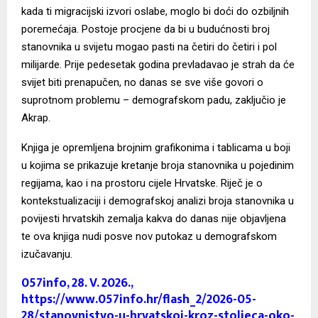
kada ti migracijski izvori oslabe, moglo bi doći do ozbiljnih
poremećaja. Postoje procjene da bi u budućnosti broj
stanovnika u svijetu mogao pasti na četiri do četiri i pol
milijarde. Prije pedesetak godina prevladavao je strah da će
svijet biti prenapučen, no danas se sve više govori o
suprotnom problemu – demografskom padu, zaključio je
Akrap.
Knjiga je opremljena brojnim grafikonima i tablicama u boji
u kojima se prikazuje kretanje broja stanovnika u pojedinim
regijama, kao i na prostoru cijele Hrvatske. Riječ je o
kontekstualizaciji i demografskoj analizi broja stanovnika u
povijesti hrvatskih zemalja kakva do danas nije objavljena
te ova knjiga nudi posve nov putokaz u demografskom
izučavanju.
057info,
28. V. 2026
.
,
https://www.057info.hr/flash_2/2026-05-
28/stanovnistvo-u-hrvatskoj-kroz-stoljeca-oko-