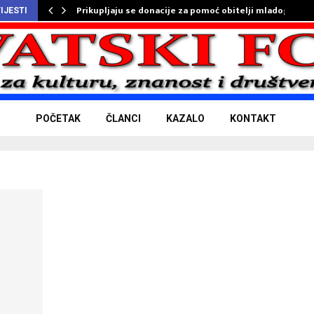
Prikupljaju se donacije za pomoć obitelji mladog…
IJESTI
POČETAK
ČLANCI
KAZALO
KONTAKT