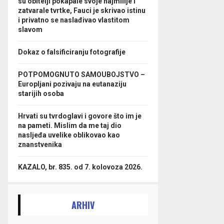
su obitelji pokapale svoje najmilije i
zatvarale tvrtke, Fauci je skrivao istinu
i privatno se naslađivao vlastitom
slavom
Dokaz o falsificiranju fotografije
POTPOMOGNUTO SAMOUBOJSTVO –
Europljani pozivaju na eutanaziju
starijih osoba
Hrvati su tvrdoglavi i govore što im je
na pameti. Mislim da me taj dio
nasljeđa uvelike oblikovao kao
znanstvenika
KAZALO, br. 835. od 7. kolovoza 2026.
ARHIV