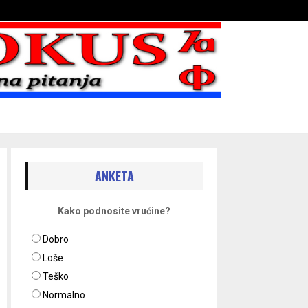
Bojni blaženika na nebesima
ANKETA
Kako podnosite vrućine?
Dobro
Loše
Teško
Normalno