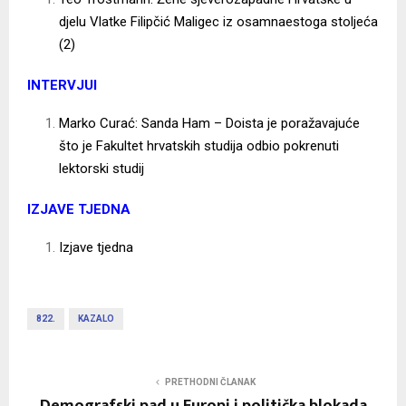
djelu Vlatke Filipčić Maligec iz osamnaestoga stoljeća
(2)
I
NTERVJUI
Marko Curać: Sanda Ham – Doista je poražavajuće
što je Fakultet hrvatskih studija odbio pokrenuti
lektorski studij
IZJAVE TJEDNA
Izjave tjedna
822.
KAZALO
PRETHODNI ČLANAK
Demografski pad u Europi i politička blokada