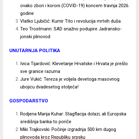
ovako zbori i koroni (COVID-19) koncem travnja 2026.
godine
Vlatko Ljubičić: Kumir Tito i revolucija mrtvih duša
Teo Trostmann: SAD snažno podupire Jadransko-
jonski plinovod
UNUTARNJA POLITIKA
Ivica Tijardović: Klevetanje Hrvatske i Hrvata je prešlo
sve granice razuma
Jure Vukić: Tereza je voljela devetoga masovnog
ubojicu dvadesetog stoljeća!
GOSPODARSTVO
Rodjena Marija Kuhar: Stagflacija dolazi, ali Europska
središnja banka to poriče
Miki Trajkovski: Počinje izgradnja 500 km dugog
plinovoda kroz Republiku srpsku