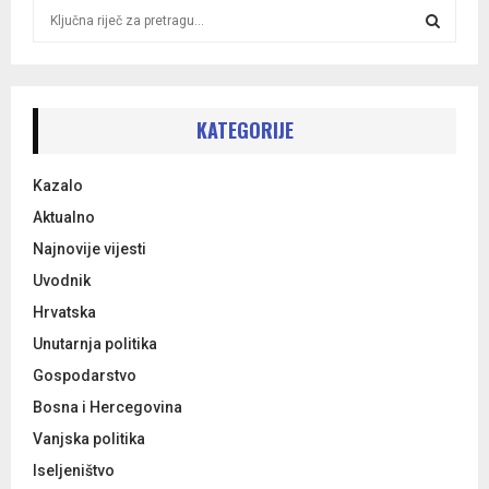
S
e
a
S
r
c
E
h
KATEGORIJE
f
A
o
Kazalo
r
R
:
Aktualno
C
Najnovije vijesti
Uvodnik
H
Hrvatska
Unutarnja politika
Gospodarstvo
Bosna i Hercegovina
Vanjska politika
Iseljeništvo