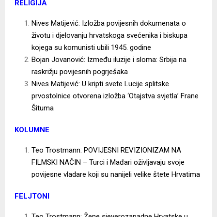
RELIGIJA
Nives Matijević: Izložba povijesnih dokumenata o
životu i djelovanju hrvatskoga svećenika i biskupa
kojega su komunisti ubili 1945. godine
Bojan Jovanović: Između iluzije i sloma: Srbija na
raskrižju povijesnih pogrješaka
Nives Matijević: U kripti svete Lucije splitske
prvostolnice otvorena izložba ‘Otajstva svjetla’ Frane
Šituma
KOLUMNE
Teo Trostmann: POVIJESNI REVIZIONIZAM NA
FILMSKI NAČIN – Turci i Mađari oživljavaju svoje
povijesne vladare koji su nanijeli velike štete Hrvatima
FELJTONI
Teo Trostmann: Žene sjeverozapadne Hrvatske u