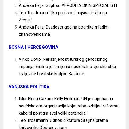
Anđelka Felja: Stigli su AFRODITA SKIN SPECIALISTI
Teo Trostmann: Tko proizvodi najviše kisika na
Zemlji?
Anđelka Felja: Dvadeset godina podrške mladim
znanstvenicama
BOSNA I HERCEGOVINA
Vinko Đotlo: Nekažnjenost turskog genocidnog
imperija prisilno je izmijenio nacionalno vjersku sliku
kraljevine hrvatske kraljice Katarine
VANJSKA POLITIKA
Iulia-Elena Cazan i Kelly Heilman: UN je napuhana i
neučinkovita organizacija koja treba ozbiljnu reformu
kako bi postigla svoj veliki potencijal
Teo Trostmann: Odnos diktatora Staljina prema
književniku Dostojevskom