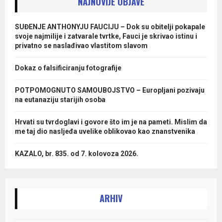
NAJNOVIJE OBJAVE
SUĐENJE ANTHONYJU FAUCIJU – Dok su obitelji pokapale
svoje najmilije i zatvarale tvrtke, Fauci je skrivao istinu i
privatno se naslađivao vlastitom slavom
Dokaz o falsificiranju fotografije
POTPOMOGNUTO SAMOUBOJSTVO – Europljani pozivaju
na eutanaziju starijih osoba
Hrvati su tvrdoglavi i govore što im je na pameti. Mislim da
me taj dio nasljeđa uvelike oblikovao kao znanstvenika
KAZALO, br. 835. od 7. kolovoza 2026.
ARHIV