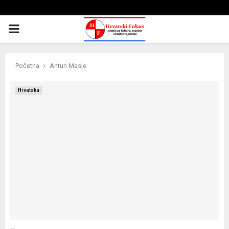
PRIMARY
MENU
Početna
Antun Masle
Hrvatska