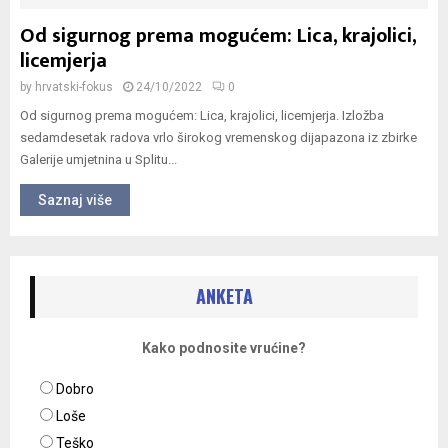
Od sigurnog prema mogućem: Lica, krajolici,
licemjerja
by
hrvatski-fokus
24/10/2022
0
Od sigurnog prema mogućem: Lica, krajolici, licemjerja. Izložba
sedamdesetak radova vrlo širokog vremenskog dijapazona iz zbirke
Galerije umjetnina u Splitu...
Saznaj više
ANKETA
Kako podnosite vrućine?
Dobro
Loše
Teško