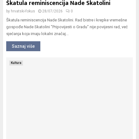
Škatula reminiscencija Nade Skatolini
by
hrvatski-fokus
28/07/2026
0
Škatula reminiscencija Nade Skatolini. Rad bistre i krepke vremešne
gospođe Nade Skatolini "Pripovijesti o Gradu" nije povijesni rad, već
sjećanja koja imaju lokalni značaj...
Saznaj više
Kultura