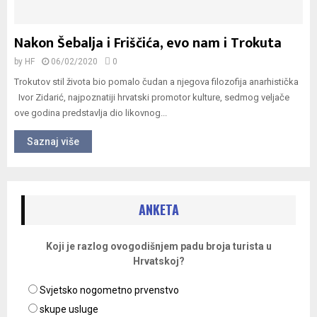
Nakon Šebalja i Friščića, evo nam i Trokuta
by
HF
06/02/2020
0
Trokutov stil života bio pomalo čudan a njegova filozofija anarhistička
Ivor Zidarić, najpoznatiji hrvatski promotor kulture, sedmog veljače
ove godina predstavlja dio likovnog...
Saznaj više
ANKETA
Koji je razlog ovogodišnjem padu broja turista u
Hrvatskoj?
Svjetsko nogometno prvenstvo
skupe usluge