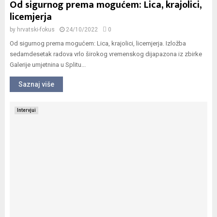
Od sigurnog prema mogućem: Lica, krajolici,
licemjerja
by
hrvatski-fokus
24/10/2022
0
Od sigurnog prema mogućem: Lica, krajolici, licemjerja. Izložba
sedamdesetak radova vrlo širokog vremenskog dijapazona iz zbirke
Galerije umjetnina u Splitu...
Saznaj više
Intervjui