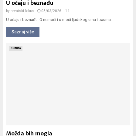
U očaju i beznađu
by
hrvatski-fokus
05/03/2026
1
U očaju i beznađu. O nemoći i o moći ljudskog uma i trauma...
Saznaj više
Kultura
Možda bih mogla