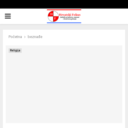
PRIMARY
MENU
Početna
beznađe
Religija