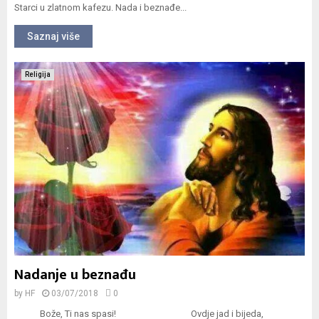
Starci u zlatnom kafezu. Nada i beznađe...
Saznaj više
Religija
Nadanje u beznađu
by
HF
03/07/2018
0
Bože, Ti nas spasi! Ovdje jad i bijeda,