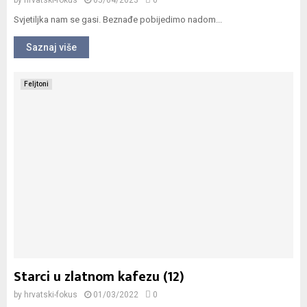
by
hrvatski-fokus
05/04/2023
0
Svjetiljka nam se gasi. Beznađe pobijedimo nadom...
Saznaj više
Feljtoni
Starci u zlatnom kafezu (12)
by
hrvatski-fokus
01/03/2022
0