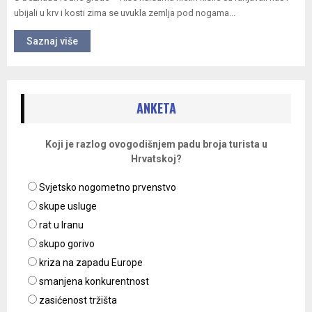
ubijali u krv i kosti zima se uvukla zemlja pod nogama...
Saznaj više
ANKETA
Koji je razlog ovogodišnjem padu broja turista u
Hrvatskoj?
Svjetsko nogometno prvenstvo
skupe usluge
rat u Iranu
skupo gorivo
kriza na zapadu Europe
smanjena konkurentnost
zasićenost tržišta