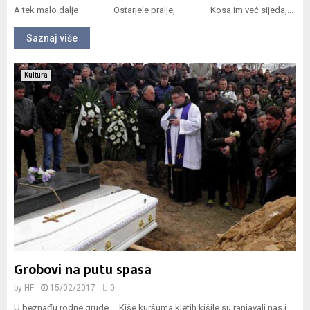
A tek malo dalje Ostarjele pralje, Kosa im već sijeda,...
Saznaj više
Kultura
Grobovi na putu spasa
by
HF
15/02/2017
0
U beznađu rodne grude Kiše kuršuma kletih kišile su ranjavali nas i