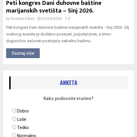
Peti kongres Dani duhovne baštine
marijanskih svetišta – Sinj 2026.
by
hrvatski-fokus
23/04/2026
0
Peti kongres Dani duhovne baštine marijanskih svetišta - Sinj 2026. Cilj
ovakvog susreta je dodatno povezati, popularizirati, a time i
dugoročno sačuvati postojeću sakralnu baštinu...
Saznaj više
ANKETA
Kako podnosite vrućine?
Dobro
Loše
Teško
Normalno