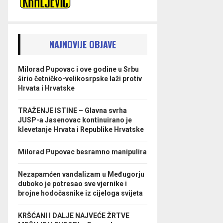
NAJNOVIJE OBJAVE
Milorad Pupovac i ove godine u Srbu
širio četničko-velikosrpske laži protiv
Hrvata i Hrvatske
TRAŽENJE ISTINE – Glavna svrha
JUSP-a Jasenovac kontinuirano je
klevetanje Hrvata i Republike Hrvatske
Milorad Pupovac besramno manipulira
Nezapamćen vandalizam u Međugorju
duboko je potresao sve vjernike i
brojne hodočasnike iz cijeloga svijeta
KRŠĆANI I DALJE NAJVEĆE ŽRTVE