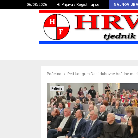
HAZU proglasio Deklaraciju o hrvatskomu povijesnom grbu
06/08/2026
Prijava / Registriraj se
NAJNOVIJE V
Početna
Peti kongres Dani duhovne baštine marija
Religija