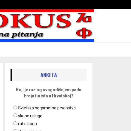
Bojni blaženika na nebesima
ANKETA
Koji je razlog ovogodišnjem padu
broja turista u Hrvatskoj?
Svjetsko nogometno prvenstvo
skupe usluge
rat u Iranu