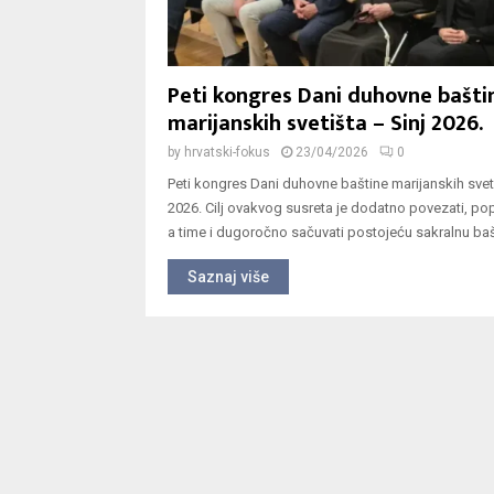
Peti kongres Dani duhovne bašti
marijanskih svetišta – Sinj 2026.
by
hrvatski-fokus
23/04/2026
0
Peti kongres Dani duhovne baštine marijanskih sveti
2026. Cilj ovakvog susreta je dodatno povezati, popu
a time i dugoročno sačuvati postojeću sakralnu bašt
Saznaj više