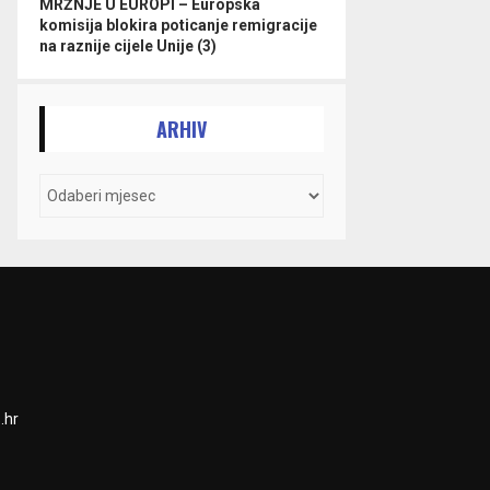
MRŽNJE U EUROPI – Europska
komisija blokira poticanje remigracije
na raznije cijele Unije (3)
ARHIV
.hr