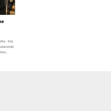
ne
šta - Sinj
larizirati,
inu...