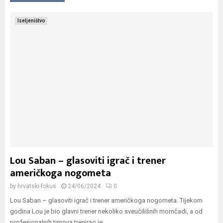
Iseljeništvo
Lou Saban – glasoviti igrač i trener
američkoga nogometa
by
hrvatski-fokus
24/06/2024
0
Lou Saban – glasoviti igrač i trener američkoga nogometa. Tijekom
godina Lou je bio glavni trener nekoliko sveučilišnih momčadi, a od
profesionalnih timova trenirao je...