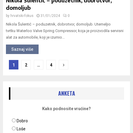
Nikola Šulentić – poduzetnik, dobrotvor,
domoljub
by
hrvatski-fokus
31/01/2024
0
Nikola Šulentić – poduzetnik, dobrotvor, domoljub. Utemeljio
tvrtku Waterloo Valve Spring Compressor, koja je proizvodila servisni
alat za automobile, koji je izumio...
Saznaj više
Navigacija
1
2
…
4
objava
ANKETA
Kako podnosite vrućine?
Dobro
Loše