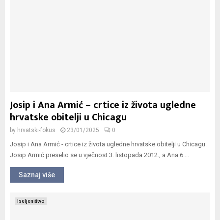
Josip i Ana Armić – crtice iz života ugledne
hrvatske obitelji u Chicagu
by
hrvatski-fokus
23/01/2025
0
Josip i Ana Armić - crtice iz života ugledne hrvatske obitelji u Chicagu.
Josip Armić preselio se u vječnost 3. listopada 2012., a Ana 6....
Saznaj više
Iseljeništvo