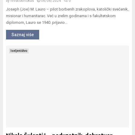
by
hrvatski-fokus
06/06/2024
0
Joseph (Joe) M. Lauro – pilot borbenih zrakoplova, katolički svećenik,
misionar i humanitarac. Već u zrelim godinama i s fakultetskom
diplomom, Lauro se 1940. prijavio...
Saznaj više
Iseljeništvo