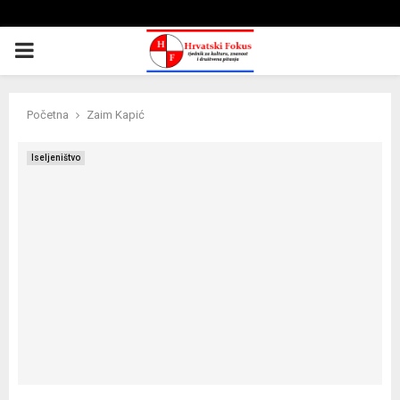
PRIMARY
MENU
Početna
Zaim Kapić
Iseljeništvo