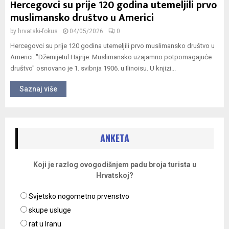
Hercegovci su prije 120 godina utemeljili prvo
muslimansko društvo u Americi
by
hrvatski-fokus
04/05/2026
0
Hercegovci su prije 120 godina utemeljili prvo muslimansko društvo u
Americi. "Džemijetul Hajrije: Muslimansko uzajamno potpomagajuće
društvo" osnovano je 1. svibnja 1906. u Ilinoisu. U knjizi...
Saznaj više
ANKETA
Koji je razlog ovogodišnjem padu broja turista u
Hrvatskoj?
Svjetsko nogometno prvenstvo
skupe usluge
rat u Iranu