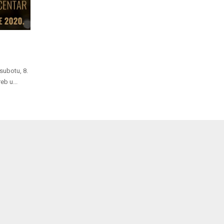
subotu, 8.
eb u...