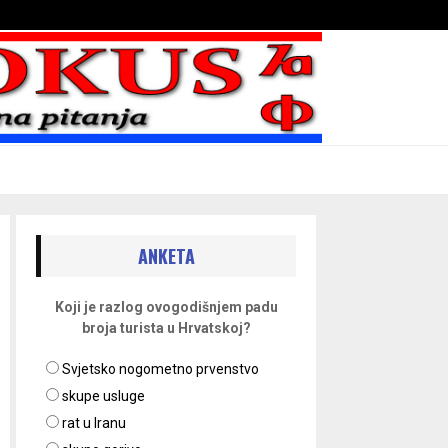
Bojni blaženika na nebesima
ANKETA
Koji je razlog ovogodišnjem padu
broja turista u Hrvatskoj?
Svjetsko nogometno prvenstvo
skupe usluge
rat u Iranu