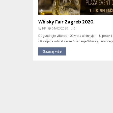
Whisky Fair Zagreb 2020.
by
HF
04/02/2020
0
Degustirajte više od 100 vrsta whiskyja! U petak i 
i 9. veljače održat će se 6. izdanje Whisky Faira Zagr
Saznaj više